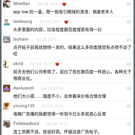
Shieffan
Apr 28, 2016
1
64
app low 的一逼，爬一些吸引眼球的渣渣，祸害老年人
iamleung
Apr 28, 2016
2
65
头条里面的内容，垃圾程度跟百度搜索有得一比
lsyhaor
Apr 28, 2016
66
点开帖子前我就想喷一发的，结果这么多同类感觉有点喷不动了
哎
akn8
Apr 28, 2016
1
67
前天去他们公司参观了，说白了现在跟百度一样恶心，各种无下
限商业化。
daoluandi
Apr 28, 2016
68
他们大小周……强度不小，总体看来价格合情合理
yicong135
Apr 28, 2016
69
电梯广告播的我都觉得一听到今日头条就恶心反胃
Felldeadbird
Apr 28, 2016
70
连工资都不说，就说好高。怀疑这是广告帖子。