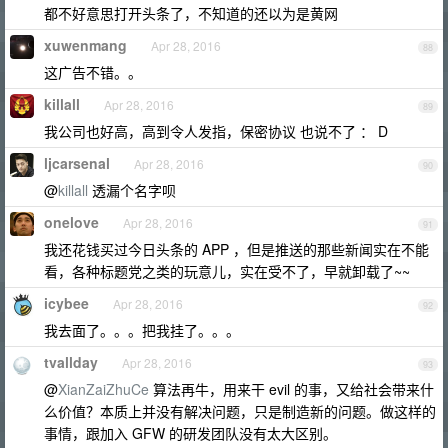
都不好意思打开头条了，不知道的还以为是黄网
xuwenmang
Apr 28, 2016
88
这广告不错。。
killall
Apr 28, 2016
89
我公司也好高，高到令人发指，保密协议 也说不了 ： D
ljcarsenal
Apr 28, 2016
90
@
killall
透漏个名字呗
onelove
Apr 28, 2016
91
我还花钱买过今日头条的 APP ，但是推送的那些新闻实在不能
看，各种标题党之类的玩意儿，实在受不了，早就卸载了~~
icybee
Apr 28, 2016
92
我去面了。。。把我挂了。。。
tvallday
Apr 28, 2016
93
@
XianZaiZhuCe
算法再牛，用来干 evil 的事，又给社会带来什
么价值？本质上并没有解决问题，只是制造新的问题。做这样的
事情，跟加入 GFW 的研发团队没有太大区别。