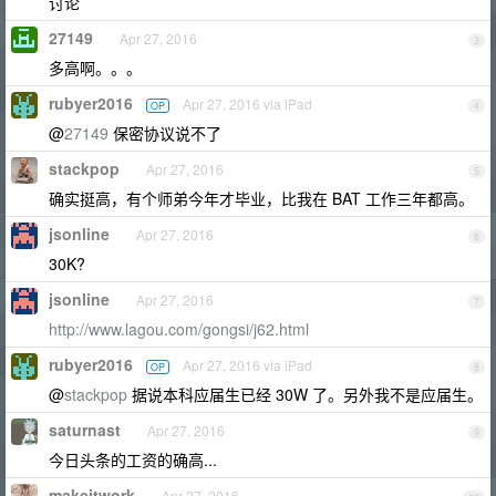
讨论
27149
Apr 27, 2016
3
多高啊。。。
rubyer2016
Apr 27, 2016 via iPad
OP
4
@
27149
保密协议说不了
stackpop
Apr 27, 2016
5
确实挺高，有个师弟今年才毕业，比我在 BAT 工作三年都高。
jsonline
Apr 27, 2016
6
30K?
jsonline
Apr 27, 2016
7
http://www.lagou.com/gongsi/j62.html
rubyer2016
Apr 27, 2016 via iPad
OP
8
@
stackpop
据说本科应届生已经 30W 了。另外我不是应届生。
saturnast
Apr 27, 2016
9
今日头条的工资的确高...
makeitwork
Apr 27, 2016