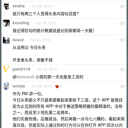
strahe
Apr 28, 2016
71
就只有两三个人觉得头条内容似百度?
kxxoling
Apr 28, 2016
72
我记得拉勾的统计数据说是比别家都高一大截！
tuuuz
Apr 28, 2016
73
从没用过 今日头条
开发者头条，用着不错
pein0119
Apr 28, 2016
74
@
daoluandi
小周的那一天也是发工资的
unnya
Apr 28, 2016
3
75
作为 PM 讲一句。
今日头条能火不只是表面看起来那些下三滥，这个 APP 是我目
前为止见到的所有 APP 中对于推送策略把握的最精准的，没有
之一，而且至少领先第二名两年。
他们先推色情，后推政治，然后再推一点乌七八糟的，看起来简
直垃圾，但是实际上通过你的行为可以在你打开 APP 四次以内