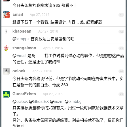
今日头条校招我校末流 985 都看不上
Email
Apr 27, 2016
41
赶紧下载了一个看看. 结果设计,内容... 差. 赶紧卸载
khaosean
Apr 27, 2016
42
@
iamppz
首页放达曲安是强制的吧...
zhangsimon
Apr 27, 2016
43
@
Email
是啊＝＝ 找工作时看到过心动的职位，但是想想这产品
的德性，还是止住了我的👋
oclock
Apr 27, 2016
44
今日头条内容格调很低，但是字节跳动公司却在野蛮生长中，实
在是新一代的脑白金、奇虎 360
GuestExists
Apr 27, 2016
45
@
oclock
@
GhostEX
@
nszm
@
lzmbbg
其实推荐质量和你的兴趣有关，用过一段时间就给我推技术文章
了。
另外，头条技术氛围真的超级赞。利益相关就不说了，反正你们
能猜到。