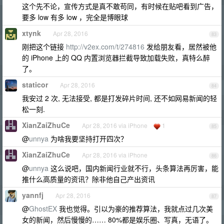
这个先不论，宣传方式是真不敢苟同，有时候在贴吧看到广告，
要多 low 有多 low ，完全是博眼球
xtynk
Apr 28, 2016
83
刚把这个链接
http://v2ex.com/t/274816
发给朋友看，居然被他
的 iPhone 上的 QQ 内置浏览器拦截导致加载失败，真特么醉
了。
staticor
Apr 28, 2016
84
我安过 2 次, 无法接受, 都是打发碎片时间, 还不如网易新闻的轻
松一刻.
XianZaiZhuCe
Apr 28, 2016 via iPhone
1
85
@
unnya
为啥我要坚持打开四次？
XianZaiZhuCe
Apr 28, 2016 via iPhone
86
@
unnya
这么说吧，国内新闻行业就不行，头条算法再厉害，能
推什么高质量的资讯？除非他自己产出资讯
yannfj
Apr 28, 2016
87
@
GhostEX
我也觉得。引以为豪的推荐算法，我就点过几次美
女的新闻，然后慢慢的…… 80%都是娱乐圈、写真，无语了。