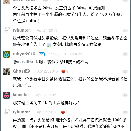
10
今日头条技术占 20%，发工资占了 80%，可想而知
两年前百度挖了一个牛逼的机器学习牛人，给了 100 万年薪，
单位是 dollar ！
tyhunter
Apr 27, 2016
11
找代理公司做过头条投放，据说头条月利润过亿，现金花不去全
砸在地铁广告上了
文案堪比脑白金恒源祥级别
rubyer2016
Apr 27, 2016 via iPad
OP
12
@
makeitwork
嗯，貌似头条非技术的不高
GhostEX
Apr 27, 2016
9
13
就我一个觉得今日头条体验很差么，推荐的全是我不想看到的信
息和广告。
lancelot
Apr 27, 2016
14
那拉勾上实习生 1k 的工资这样好吗？
tyhunter
Apr 27, 2016
1
15
再透露一点，头条给的刊例价格，光开屏广告包月就要 1000 多
W ，而且还不是独占开屏，是开屏轮播，代理能给的折扣也不