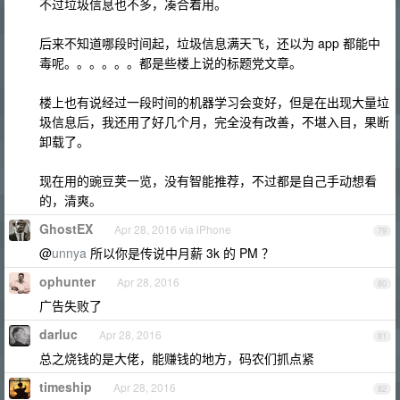
不过垃圾信息也不多，凑合着用。
后来不知道哪段时间起，垃圾信息满天飞，还以为 app 都能中
毒呢。。。。。。都是些楼上说的标题党文章。
楼上也有说经过一段时间的机器学习会变好，但是在出现大量垃
圾信息后，我还用了好几个月，完全没有改善，不堪入目，果断
卸载了。
现在用的豌豆荚一览，没有智能推荐，不过都是自己手动想看
的，清爽。
GhostEX
Apr 28, 2016 via iPhone
79
@
unnya
所以你是传说中月薪 3k 的 PM ？
ophunter
Apr 28, 2016
80
广告失败了
darluc
Apr 28, 2016
81
总之烧钱的是大佬，能赚钱的地方，码农们抓点紧
timeship
Apr 28, 2016
82