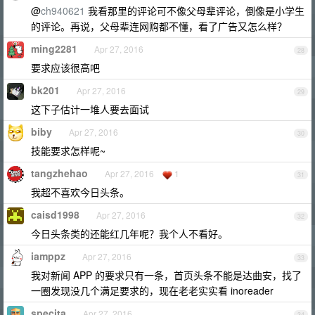
@
ch940621
我看那里的评论可不像父母辈评论，倒像是小学生
的评论。再说，父母辈连网购都不懂，看了广告又怎么样？
ming2281
Apr 27, 2016
28
要求应该很高吧
bk201
Apr 27, 2016
29
这下子估计一堆人要去面试
biby
Apr 27, 2016
30
技能要求怎样呢~
tangzhehao
Apr 27, 2016
1
31
我超不喜欢今日头条。
caisd1998
Apr 27, 2016
32
今日头条类的还能红几年呢？我个人不看好。
iamppz
Apr 27, 2016
33
我对新闻 APP 的要求只有一条，首页头条不能是达曲安，找了
一圈发现没几个满足要求的，现在老老实实看 inoreader
specita
Apr 27, 2016
34