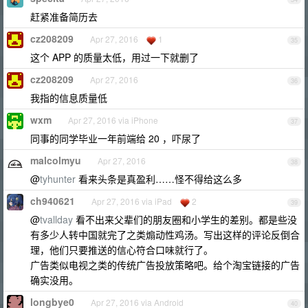
赶紧准备简历去
cz208209
Apr 27, 2016
1
35
这个 APP 的质量太低，用过一下就删了
cz208209
Apr 27, 2016
36
我指的信息质量低
wxm
Apr 27, 2016 via iPhone
37
同事的同学毕业一年前端给 20 ，吓尿了
malcolmyu
Apr 27, 2016
38
@
tyhunter
看来头条是真盈利……怪不得给这么多
ch940621
Apr 27, 2016 via iPad
2
39
@
tvallday
看不出来父辈们的朋友圈和小学生的差别。都是些没
有多少人转中国就完了之类煽动性鸡汤。写出这样的评论反倒合
理，他们只要推送的信心符合口味就行了。
广告类似电视之类的传统广告投放策略吧。给个淘宝链接的广告
确实没用。
longbye0
Apr 27, 2016 via Android
40