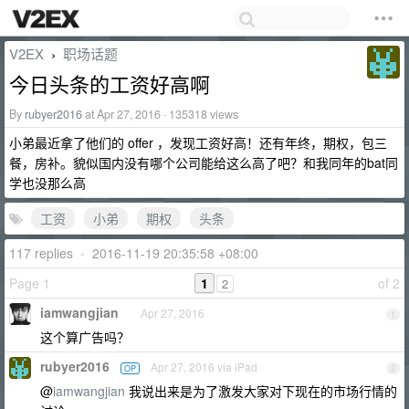
V2EX
职场话题
›
今日头条的工资好高啊
By
rubyer2016
at Apr 27, 2016 · 135318 views
小弟最近拿了他们的 offer ，发现工资好高！还有年终，期权，包三
餐，房补。貌似国内没有哪个公司能给这么高了吧？和我同年的bat同
学也没那么高
工资
小弟
期权
头条
117 replies
•
2016-11-19 20:35:58 +08:00
Page 1
1
of 2
2
iamwangjian
Apr 27, 2016
1
这个算广告吗？
rubyer2016
Apr 27, 2016 via iPad
OP
2
@
iamwangjian
我说出来是为了激发大家对下现在的市场行情的