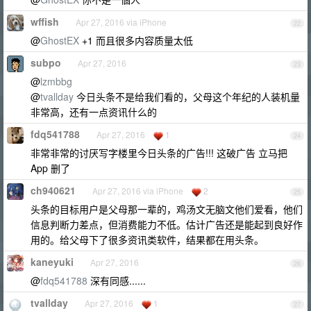
wffish
Apr 27, 2016 via iPhone
22
@
GhostEX
+1 而且很多内容质量太低
subpo
Apr 27, 2016
23
@
lzmbbg
@
tvallday
今日头条不是给我们看的，父母这个年纪的人装机量
非常高，还有一点资讯什么的
fdq541788
Apr 27, 2016
1
24
非常非常的讨厌写字楼里今日头条的广告!!! 这破广告 立马把
App 删了
ch940621
Apr 27, 2016 via iPhone
2
25
头条的目标用户是父母那一辈的，鸡汤文无脑文他们爱看，他们
信息判断力差点，但消费能力不低。估计广告还是能起到良好作
用的。给父母下了很多资讯类软件，结果都在用头条。
kaneyuki
Apr 27, 2016
26
@
fdq541788
深有同感......
tvallday
Apr 27, 2016
1
27