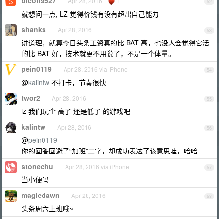
bicoff9527
Apr 28, 2016
1
52
就想问一点, LZ 觉得价钱有没有超出自己能力
shanks
Apr 28, 2016
53
讲道理，就算今日头条工资真的比 BAT 高，也没人会觉得它活
的比 BAT 好，技术就更不用说了，不是一个体量。
pein0119
Apr 28, 2016 via iPhone
54
@
kalintw
不打卡，节奏很快
twor2
Apr 28, 2016
55
lz 我们玩个 高了 还是低了 的游戏吧
kalintw
Apr 28, 2016
56
@
pein0119
你的回答回避了“加班”二字，却成功表达了该意思哇，哈哈
stonechu
Apr 28, 2016 via iPhone
57
当小便吗
magicdawn
Apr 28, 2016
58
头条周六上班哦~