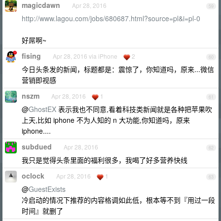
magicdawn
Apr 28, 2016
59
http://www.lagou.com/jobs/680687.html?source=pl&i=pl-0
好屌啊~
fising
Apr 28, 2016 via iPhone
2
60
今日头条发的新闻，标题都是：震惊了，你知道吗，原来...微信
营销即视感
nszm
Apr 28, 2016
1
61
@
GhostEX
表示我也不同意,看着科技类新闻就是各种把苹果吹
上天,比如 iphone 不为人知的 n 大功能,你知道吗，原来
iphone....
subdued
Apr 28, 2016
62
我只是觉得头条里面的福利很多，我喝了好多营养快线
oclock
Apr 28, 2016
1
63
@
GuestExists
冷启动的情况下推荐的内容格调如此低，根本等不到『用过一段
时间』就删了