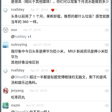
是很高（相比于其他媒体），你们可以现象下月流水能做到多少
tvallday
Apr 27, 2016
5
16
头条以前用了 1 个月，果断卸载，推荐的都什么垃圾？感觉就跟
当年的 360 一样。
xuc
Apr 27, 2016
17
@
tvallday
+1
xuboying
Apr 27, 2016
18
我印象中今日头条是捧华为贬小米， MIUI 新闻资讯是捧小米贬
华为
其他好像没啥区别
tvallday
Apr 27, 2016
3
19
@
GhostEX
超过一半都是标题党博眼球的无脑文，剩下的是鸡
汤和娱乐边角料。
jetyang
Apr 27, 2016
20
吃枣药丸
nszm
Apr 27, 2016
21
@
GhostEX
你不是一個人