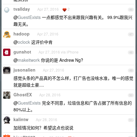
tvallday
Apr 27, 2016
2
46
@
GuestExists
一点都感觉不出来跟我兴趣有关。 99.9%跟我兴
趣无关。
hadoop
Apr 27, 2016
47
@
oclock
这评价中肯
gunshot
Apr 27, 2016 via iPhone
48
@
makeitwork
你说的是 Andrew Ng?
jusonalien
Apr 27, 2016
49
感觉头条的产品真的不怎么样，打广告也没啥水准，唯一的感觉
就是超级土豪....
GhostEX
Apr 28, 2016
50
@
GuestExists
完全不同意，垃圾信息和广告占据了所有信息的
80%以上。
kalintw
Apr 28, 2016
51
加班情况如何？希望这点也说说