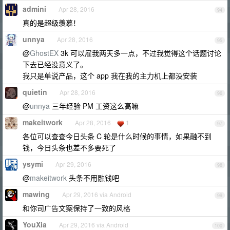
admini
Apr 28, 2016
94
真的是超级羡慕！
unnya
Apr 28, 2016
95
@
GhostEX
3k 可以雇我两天多一点，不过我觉得这个话题讨论
下去已经没意义了。
我只是单说产品，这个 app 我在我的主力机上都没安装
quietin
Apr 28, 2016
96
@
unnya
三年经验 PM 工资这么高嘛
makeitwork
Apr 28, 2016
1
97
各位可以查查今日头条 C 轮是什么时候的事情，如果融不到
钱，今日头条也差不多要死了
ysymi
Apr 29, 2016
98
@
makeitwork
头条不用融钱吧
mawing
Apr 29, 2016 via Android
99
和你司广告文案保持了一致的风格
YouXia
Apr 29, 2016 via Android
100