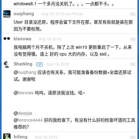
windows8.1 一个多月没关机了。。。一点都不卡。。
ouqihang
Aug 18, 2016 via iPhone
18
User 目录没还原，程序会留下文件在那，甚至有些就是装在那
因为不要权限。
kisnows
Aug 18, 2016
19
我电脑两个月不关机，除了上次 win10 更新重启了一下，从来
没有觉得慢。请上 好的 cpu 大的内存，以及 ssd 。
SharkIng
Aug 18, 2016
OP
20
@
ouqihang
应该也有关系，我可能准备备份数据+全盘还原试
试。谢谢啦
@
kisnows
呜呜，请原谅我没钱。哇~
@
deepjia
@
terence4444
好的我检查下，有没有什么好的检查坏道的工具
推荐的？
htfeng
Aug 18, 2016
21