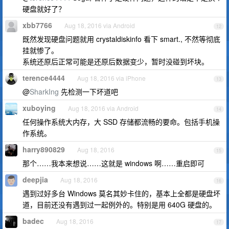
硬盘就好了？
xbb7766
Aug 18, 2016 via Android
12
既然发现硬盘问题就用 crystaldiskinfo 看下 smart., 不然等彻底
挂就惨了。
系统还原后正常可能是还原后数据变少，暂时没碰到坏块。
terence4444
Aug 18, 2016 via iPhone
13
@
SharkIng
先检测一下坏道吧
xuboying
Aug 18, 2016 via Android
14
任何操作系统大内存，大 SSD 存储都流畅的要命。包括手机操
作系统。
harry890829
Aug 18, 2016
15
那个……我本来想说……这就是 windows 啊……重启即可
deepjia
Aug 18, 2016
16
遇到过好多台 Windows 莫名其妙卡住的，基本上全都是硬盘坏
道，目前还没有遇到过一起例外的。特别是用 640G 硬盘的。
badec
Aug 18, 2016
17