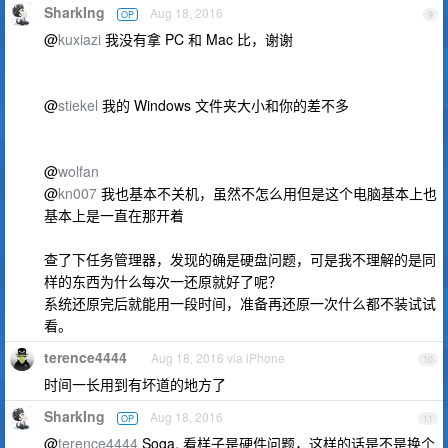
SharkIng
Aug 18, 2016
OP
9
@
kuxiazi
我没有拿 PC 和 Mac 比，谢谢
@
stiekel
我的 Windows 文件夹大小和你的差不多
@
wolfan
@
kn007
我也基本不关机，虽然不怎么用但是这个电脑基本上也
基本上是一直在那开着
查了下任务管理器，发现的确是硬盘问题，可是我不理解的是同
样的东西为什么每次一还原就好了呢？
系统还原完后就能用一段时间，准备再还原一次什么都不装试试
看。
terence4444
Aug 18, 2016 via iPhone
10
时间一长用到有坏道的地方了
SharkIng
Aug 18, 2016
OP
11
@
terence4444
Soga, 看样子是硬件问题，这样的话是不是换个