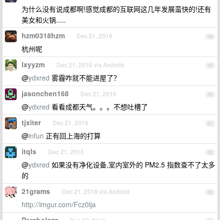
为什么没有说成都啊!感觉成都的互联网这几年发展蛮快的!还有
美女和火锅.....
hzm0318hzm
Dec 21, 2016
48
杭州呢
lxyyzm
Dec 21, 2016 via Android
49
@
ydxred
雾霾咋就不能进屋了？
jasonchen168
Dec 21, 2016
50
@
ydxred
看看成都天气。。。不想吐槽了
tjxiter
Dec 21, 2016
51
@
infun
正有回上海的打算
itqls
Dec 21, 2016
52
@
ydxred
如果没有净化设备,室内室外的 PM2.5 指数查不了太多
的
21grams
Dec 21, 2016 via Android
53
http://imgur.com/Fcz0lja