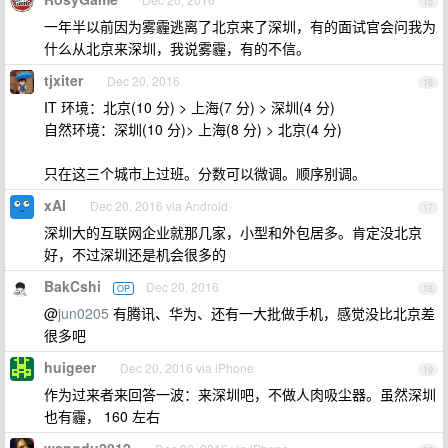
15
一年半以前因为雾霾逃离了北京来了深圳，有的面试官会问我为
什么从北京来深圳，我说雾霾，有的不信。
tjxiter
Dec 20, 2016
16
IT 环境：北京(10 分) > 上海(7 分) > 深圳(4 分)
自然环境：深圳(10 分)> 上海(8 分) > 北京(4 分)
只在这三个城市上过班。分数可以微调。顺序别调。
xAI
Dec 20, 2016 via Android
17
深圳大的互联网企业就那几家，小型和外包居多。肯定没北京
好，不过深圳还是机会很多的
BakCshi
Dec 20, 2016
OP
18
@
jun0205
有腾讯、华为、还有一大批做手机，感觉没比北京差
很多吧
huigeer
Dec 20, 2016 via iPhone
19
作为过来者来回答一波：来深圳吧，不做人肉吸尘器。虽然深圳
也有霾， 160 左右