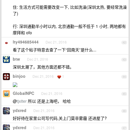
住: 生活方式可能需要改变一下, 比如洗澡(深圳太热, 要经常洗澡
了)
行: 深圳通勤半小时以内, 北京通勤一般不低于 1 小时, 两地都有
摩拜和 ofo
lty494685444
Dec 21, 2016
42
看了这个帖子特意去查了一下“回南天”是什么...
btw
Dec 21, 2016
43
深圳太潮了，其他方面还都不错。
binjoo
Dec 21, 2016
1
44
GlobalNPC
Dec 21, 2016
45
@
tjxiter
所以 还是上海吧， 哈哈
ydxred
Dec 21, 2016
46
好好待在家里公司写代码,关上门莫非雾霾 还进屋了?
ydxred
Dec 21, 2016
47