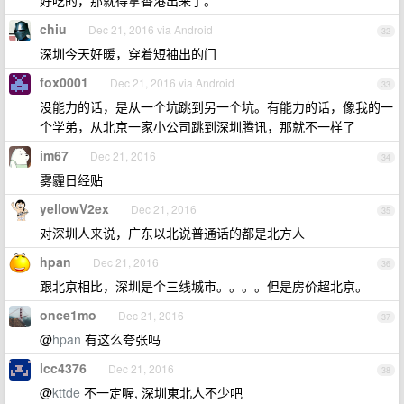
好吃的，那就得拿香港出来了。
chiu
Dec 21, 2016 via Android
32
深圳今天好暖，穿着短袖出的门
fox0001
Dec 21, 2016 via Android
33
没能力的话，是从一个坑跳到另一个坑。有能力的话，像我的一
个学弟，从北京一家小公司跳到深圳腾讯，那就不一样了
im67
Dec 21, 2016
34
雾霾日经贴
yellowV2ex
Dec 21, 2016
35
对深圳人来说，广东以北说普通话的都是北方人
hpan
Dec 21, 2016
36
跟北京相比，深圳是个三线城市。。。。但是房价超北京。
once1mo
Dec 21, 2016
37
@
hpan
有这么夸张吗
lcc4376
Dec 21, 2016
38
@
kttde
不一定喔, 深圳東北人不少吧