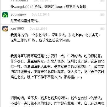
Parabolazz
Dec 22, 2016
54
@
wangdu2012
哈哈，商汤和 face++都不是 A 轮啦
youngjoy
Dec 22, 2016
55
每天都窃喜好天气。
xzg1993
Dec 22, 2016
56
我觉得:身为一个东北出生，深圳长大，东北上学，北京实习，
深圳工作的 IT 狗，应该来回答这个问题。
我觉得互联网环境还是北京要好一点，生活的话，吃的很随意，
什么都有，最主要的是，东北人很多，深圳比较开放，这点和北
京一样，五湖四海的人都有，基本就是普通话就够用了。最重要
的是环境很好，雾霾天和北京比起来，强太多了，记得去年这时
候在北京，晚上下班伸手不见五指，那雾霾。。。
消费的话，差不多，钱多有钱多的活法，钱少也有钱少的活法，
不过有一点比较不爽的就是，同学都在北京一片，自己在这朋友