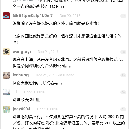
名一点的商汤科技？ face++？
GBS4tpm0slp4U0m7
Dec 20, 2016
27
深圳除了没有好吃好玩的之外，简直就是我本命！
北京的回忆或许是美好的，但在深圳才是更适合生活与活命的
啊！
wangtuyi
Dec 21, 2016
28
现在在上海，从来没考虑去北京。之前看深圳落户政策很动心，
但是奈何深圳没有合适的公司。。
leehung
Dec 21, 2016 via iPhone
29
回南天很恐怖，其它完美。。
11
Dec 21, 2016
30
深圳今天 25 度
joey0904
Dec 21, 2016
31
深圳吃的真不行，不过如果在预算不高的情况下 人均 200 以内
／餐，好吃的程度 秒杀 北京还是没压力的，要是比 200 以上的