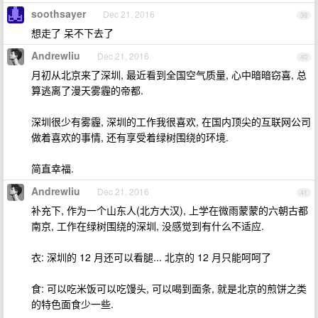
soothsayer
Dec 21, 2016
39
想走了 呆不下去了
Andrewliu
Dec 21, 2016
40
月初从北京来了深圳, 最近看到全国空气质量, 心中暗暗窃喜, 总
算逃离了漫天雾霾的帝都.
深圳很少有雾霾, 深圳的工作我很喜欢, 在国内顶尖的互联网公司
做着喜欢的事情, 还有享受着绿树围绕的环境.
简直幸福.
Andrewliu
Dec 21, 2016
41
补充下, 作为一个山东人(北方大汉), 上学在微雨蒙蒙的六朝古都
南京, 工作在绿树围绕的深圳, 没感觉到有什么不适应.
衣: 深圳的 12 月还可以看腿... 北京的 12 月只能呵呵了
食: 可以吃米饭可以吃馒头, 可以喝到面条, 就是北京的煎饼之类
的特色面食少一些.