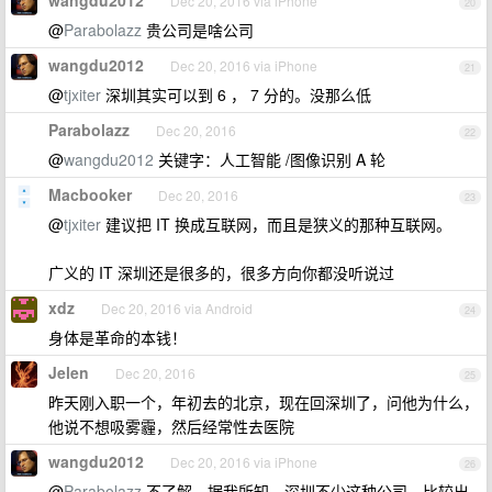
wangdu2012
Dec 20, 2016 via iPhone
20
@
Parabolazz
贵公司是啥公司
wangdu2012
Dec 20, 2016 via iPhone
21
@
tjxiter
深圳其实可以到 6 ， 7 分的。没那么低
Parabolazz
Dec 20, 2016
22
@
wangdu2012
关键字：人工智能 /图像识别 A 轮
Macbooker
Dec 20, 2016
23
@
tjxiter
建议把 IT 换成互联网，而且是狭义的那种互联网。
广义的 IT 深圳还是很多的，很多方向你都没听说过
xdz
Dec 20, 2016 via Android
24
身体是革命的本钱！
Jelen
Dec 20, 2016
25
昨天刚入职一个，年初去的北京，现在回深圳了，问他为什么，
他说不想吸雾霾，然后经常性去医院
wangdu2012
Dec 20, 2016 via iPhone
26
@
Parabolazz
不了解，据我所知。深圳不少这种公司。比较出