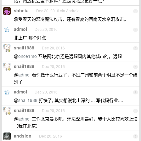
话，两边机会差不多嘛？还是说北京更好一点？
sbbeta
Dec 20, 2016 via Android
3
承受春天的湿冷魔法攻击，还有春夏的回南天水帘洞攻击。
admol
Dec 20, 2016
4
北上广 哪个好点
snail1988
Dec 20, 2016
5
@
once1mo
互联网北京还是远超国内其他城市的，远超
snail1988
Dec 20, 2016
6
@
admol
看你做什么行业了，不过广州和前两个明显不是一个级
别了
admol
Dec 20, 2016
7
@
snail1988
打快了, 其实想说北上深的 ... 写代码行业....
snail1988
Dec 20, 2016
8
@
admol
工作北京最多吧，环境深圳最好，我个人比较喜欢上海
（我在北京）
andsion
Dec 20, 2016
9