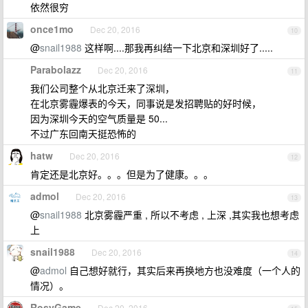
依然很穷
once1mo
Dec 20, 2016
10
@
snail1988
这样啊....那我再纠结一下北京和深圳好了.....
Parabolazz
Dec 20, 2016
11
我们公司整个从北京迁来了深圳，
在北京雾霾爆表的今天，同事说是发招聘贴的好时候，
因为深圳今天的空气质量是 50...
不过广东回南天挺恐怖的
hatw
Dec 20, 2016
12
肯定还是北京好。。。但是为了健康。。。
admol
Dec 20, 2016
13
@
snail1988
北京雾霾严重 , 所以不考虑 , 上深 ,其实我也想考虑
上
snail1988
Dec 20, 2016
14
@
admol
自己想好就行，其实后来再换地方也没难度（一个人的
情况）。
RosyGame
Dec 20, 2016