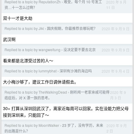
Replied to a topic by ReputationZh
难受，每个月 10 号发工
2020 年 9 月
›
11 日
资…十一怎么过啊？
双十一才是大劫
Replied to a topic by Jiki
国庆假期，你最推荐去哪玩呢？
2020 年 9 月 9 日
›
武汉啊
Replied to a topic by wangweitung
没决定要不要去北京
2020 年 9 月 9 日
›
看来都是北漂受过苦的人～
Replied to a topic by lummybhat
深圳有沙滩的海边吗
2020 年 9 月 4 日
›
大小梅沙够了，建议工作日调休请假去。
Replied to a topic by TheWalkingDead
刚听闻一老家亲戚可能得
2020 年 9
›
月 3 日
癌症后，对 X 漂一族的思考。
30+ 打算从深圳回武汉了，离家近每周可以回家。实在没能力把父母
接到深圳来，只能回了～
Replied to a topic by MoonWalker
23 岁了，没有学历，未来
2020 年 9 月
›
2 日
的出路是什么？