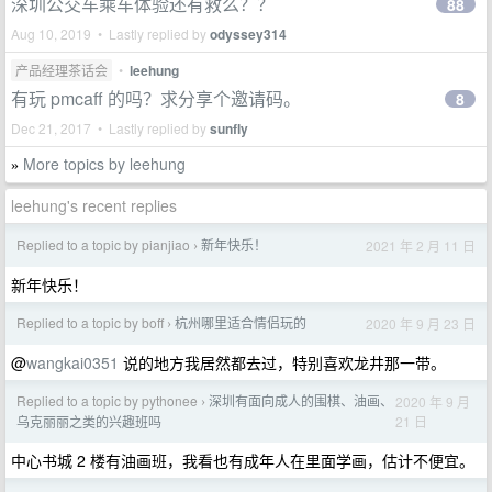
深圳公交车乘车体验还有救么？？
88
Aug 10, 2019 • Lastly replied by
odyssey314
产品经理茶话会
•
leehung
有玩 pmcaff 的吗？求分享个邀请码。
8
Dec 21, 2017 • Lastly replied by
sunfly
More topics by leehung
»
leehung's recent replies
Replied to a topic by pianjiao
新年快乐！
2021 年 2 月 11 日
›
新年快乐！
Replied to a topic by boff
杭州哪里适合情侣玩的
2020 年 9 月 23 日
›
@
wangkai0351
说的地方我居然都去过，特别喜欢龙井那一带。
Replied to a topic by pythonee
深圳有面向成人的围棋、油画、
2020 年 9 月
›
21 日
乌克丽丽之类的兴趣班吗
中心书城 2 楼有油画班，我看也有成年人在里面学画，估计不便宜。