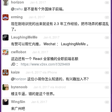
horizon
Jan 6, 2017
36
@
zwhu
是不是有个外国妹子前端。
erming
Jan 6, 2017
37
现在刚培训完的出来就说有 2.3 年工作经验，把市场弄的都混乱
了。
LaughingMeMe
Jan 6, 2017
38
有赞可以帮忙内推， Wechat ： LaughingMeMe 。
cwRobot
Jan 6, 2017
39
这边还有一个 React 全家桶的全职前端名额
JD ：
https://www.v2ex.com/t/329469
kaize
Jan 6, 2017 via iPhone
40
@
horizon
这位小哥你怎么知道的，有兴趣加入不？
bytenoob
Jan 6, 2017 via Android
41
楼主牛逼，错的是这个世界。
WingSin
Jan 6, 2017
42
来广州吧