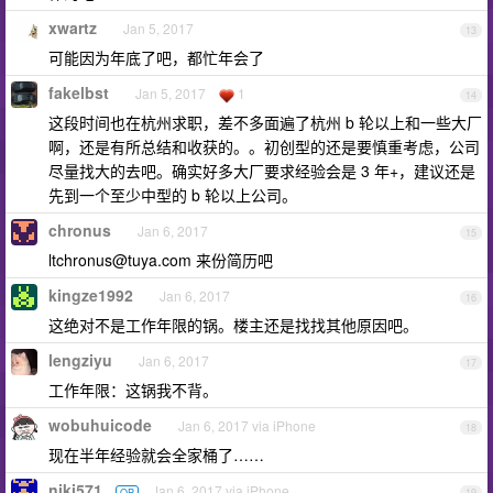
xwartz
Jan 5, 2017
13
可能因为年底了吧，都忙年会了
fakelbst
Jan 5, 2017
1
14
这段时间也在杭州求职，差不多面遍了杭州 b 轮以上和一些大厂
啊，还是有所总结和收获的。。初创型的还是要慎重考虑，公司
尽量找大的去吧。确实好多大厂要求经验会是 3 年+，建议还是
先到一个至少中型的 b 轮以上公司。
chronus
Jan 6, 2017
15
ltchronus@tuya.com
来份简历吧
kingze1992
Jan 6, 2017
16
这绝对不是工作年限的锅。楼主还是找找其他原因吧。
lengziyu
Jan 6, 2017
17
工作年限：这锅我不背。
wobuhuicode
Jan 6, 2017 via iPhone
18
现在半年经验就会全家桶了……
niki571
Jan 6, 2017 via iPhone
OP
19