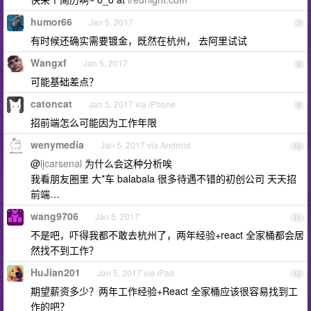
humor66
Jan 5, 2017
7
有时候还确实需要镀金，既然在杭州， 去阿里试试
Wangxf
Jan 5, 2017
8
可能基础差点？
catoncat
Jan 5, 2017 via iPhone
9
招前端怎么可能因为工作年限
wenymedia
Jan 5, 2017 via Android
10
@
ljcarsenal
为什么会这种分析唉
我看朋友圈里 大*车 balabala 很多待遇不错的初创公司 天天招
前端…
wang9706
Jan 5, 2017
11
不是吧，吓得我都不敢去杭州了，两年经验+react 全家桶都会居
然找不到工作？
HuJian201
Jan 5, 2017 via iPad
12
期望薪资多少？两年工作经验+React 全家桶应该很容易找到工
作的吧？