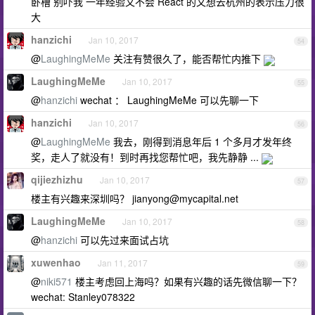
卧槽 别吓我 一年经验又不会 React 的又想去杭州的表示压力很
大
hanzichi
Jan 10, 2017
54
@
LaughingMeMe
关注有赞很久了，能否帮忙内推下
LaughingMeMe
Jan 10, 2017
55
@
hanzichi
wechat ： LaughingMeMe 可以先聊一下
hanzichi
Jan 10, 2017
56
@
LaughingMeMe
我去，刚得到消息年后 1 个多月才发年终
奖，走人了就没有！到时再找您帮忙吧，我先静静 ...
qijiezhizhu
Jan 10, 2017
57
楼主有兴趣来深圳吗？
jianyong@mycapital.net
LaughingMeMe
Jan 10, 2017
58
@
hanzichi
可以先过来面试占坑
xuwenhao
Jan 11, 2017
59
@
niki571
楼主考虑回上海吗？如果有兴趣的话先微信聊一下？
wechat: Stanley078322