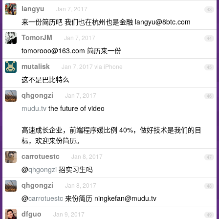
langyu
Jan 7, 2017
43
来一份简历吧 我们也在杭州也是金融
langyu@8btc.com
TomorJM
Jan 7, 2017
44
tomorooo@163.com
简历来一份
mutalisk
Jan 7, 2017 via iPhone
45
这不是巴比特么
qhgongzi
Jan 7, 2017
46
mudu.tv
the future of video
高速成长企业，前端程序媛比例 40%，做好技术是我们的目
标，欢迎来份简历。
carrotuestc
Jan 8, 2017
47
@
qhgongzi
招实习生吗
qhgongzi
Jan 8, 2017
48
@
carrotuestc
来份简历
ningkefan@mudu.tv
dfguo
Jan 9, 2017
49