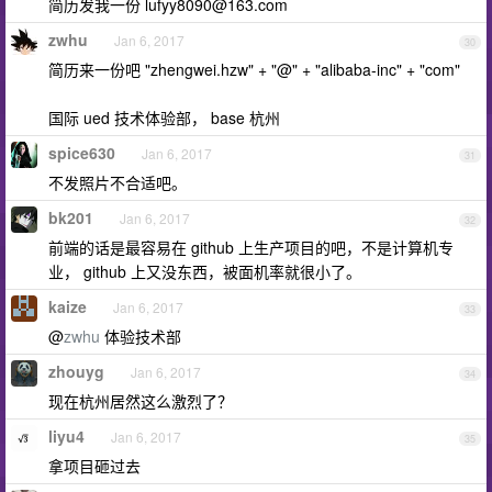
简历发我一份
lufyy8090@163.com
zwhu
Jan 6, 2017
30
简历来一份吧 "zhengwei.hzw" + "@" + "alibaba-inc" + "com"
国际 ued 技术体验部， base 杭州
spice630
Jan 6, 2017
31
不发照片不合适吧。
bk201
Jan 6, 2017
32
前端的话是最容易在 github 上生产项目的吧，不是计算机专
业， github 上又没东西，被面机率就很小了。
kaize
Jan 6, 2017
33
@
zwhu
体验技术部
zhouyg
Jan 6, 2017
34
现在杭州居然这么激烈了？
liyu4
Jan 6, 2017
35
拿项目砸过去