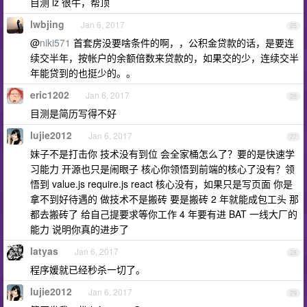
目测 lz 很牛，帮顶
lwbjing
Jan 6, 2017
25
@
niki571
首套房没要啥条件的啊，，公积金贷款的话，是要连
续交半年，按帐户的余额倍数来贷款的，如果交的少，连续交半
年能贷到的也挺少的。。
eric1202
Jan 6, 2017
26
目测是简历写得不好
lujie2012
Jan 6, 2017
27
妹子不是打击你 技术没有到位 会全家桶怎么了？要的是快速学
习能力 开源也只是闹眼子 核心你领悟到前端的核心了没有？领
悟到 value.js require.js react 核心没有，如果只是写页面 你是
拿不到好待遇的 做技术不是搬砖 要是搬砖 2 年就能成包工头 那
都去搬砖了 给自己提要求等你工作 4 年要有进 BAT 一线大厂的
能力 说明你真的进步了
latyas
Jan 6, 2017
28
程序媛就已经秒杀一切了。
lujie2012
Jan 6, 2017
29