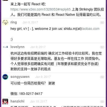
来上海一起写 React 吧：
https://www.v2ex.com/t/328053#reply65
上海 Strikingly 团队招
人。我们可能是国内 React 和 React Native 玩得最溜的公司。
ring
Jan 9, 2017
50
hey girl, v'r [ - ], welcome 2 join us: shidu.mj(at)
taobao.com
:)
lovelynn
Jan 9, 2017
51
杭州这边有些招聘前端的 确实对工作经验卡的比较死，我也觉
得好多要求简直是无理取闹。基友也一样在找工作 同烦恼中。
个人觉得很多招聘确实有问题（年限要求和薪资完全不协调）
默默的支持一发妹子的观点
songyuwen
Jan 9, 2017
52
可以给一份简历给我吗？ 谢谢
微信: 183-0217-9417
hanzichi
Jan 10, 2017
53