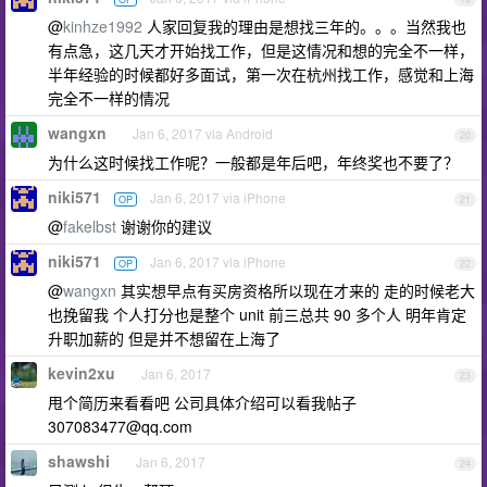
@
kinhze1992
人家回复我的理由是想找三年的。。。当然我也
有点急，这几天才开始找工作，但是这情况和想的完全不一样，
半年经验的时候都好多面试，第一次在杭州找工作，感觉和上海
完全不一样的情况
wangxn
Jan 6, 2017 via Android
20
为什么这时候找工作呢？一般都是年后吧，年终奖也不要了？
niki571
Jan 6, 2017 via iPhone
OP
21
@
fakelbst
谢谢你的建议
niki571
Jan 6, 2017 via iPhone
OP
22
@
wangxn
其实想早点有买房资格所以现在才来的 走的时候老大
也挽留我 个人打分也是整个 unit 前三总共 90 多个人 明年肯定
升职加薪的 但是并不想留在上海了
kevin2xu
Jan 6, 2017
23
甩个简历来看看吧 公司具体介绍可以看我帖子
307083477@qq.com
shawshi
Jan 6, 2017
24