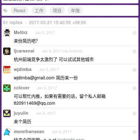
React
工作
项目
年限
61 replies
•
2017-03-21 15:40:55 +08:00
Mel0rz
Jan 5, 2017
1
来份简历吧？
ljcarsenal
Jan 5, 2017 via Android
2
杭州前端竞争太激烈了 可以试试其他城市
wjdimba
Jan 5, 2017
3
wjdimba@gmail.com
简历来一份
cclover
Jan 5, 2017
4
可以帮忙内推，如果有需要的话，留个私人邮箱
820911469@qq.com
juyulin
Jan 5, 2017
5
来个简历
morethansean
Jan 5, 2017
6
快来个简历啊~ o_o at
lrednight.com