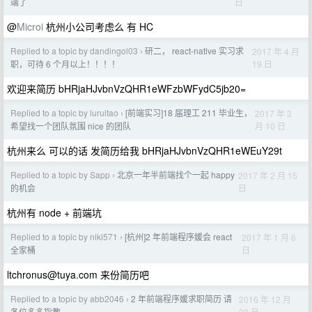
日
端了
@
Microi
杭州小公司考虑么 有 HC
Replied to a topic by dandingol03
研二， react-native 实习求
2017 年 4 月
›
19 日
职，可待 6 个月以上！！！！
欢迎来简历 bHRjaHJvbnVzQHR1eWFzbWFydC5jb20=
Replied to a topic by luruitao
[前端实习]18 届理工 211 毕业生，
2017 年 3
›
月 10 日
希望找一个团队氛围 nice 的团队
杭州来么 可以的话 发简历给我 bHRjaHJvbnVzQHR1eWEuY29t
Replied to a topic by Sapp
北京一年半前端找个一起 happy
2017 年 2 月 15
›
日
的机会
杭州有 node + 前端坑
Replied to a topic by niki571
[杭州]2 年前端程序媛会 react
2017 年 1 月 6
›
日
全家桶
ltchronus@tuya.com
来份简历吧
Replied to a topic by abb2046
2 年前端程序媛求职简历 请
2016 年 12 月
›
30 日
各位多多指教