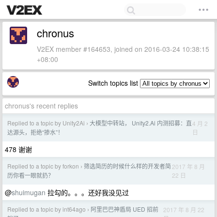
chronus
V2EX member #164653, joined on 2016-03-24 10:38:15
+08:00
Switch topics list
chronus's recent replies
Replied to a topic by Unity2Ai
大模型中转站， Unity2.Ai 内测招募：直
4 月 2
›
日
达源头，拒绝“掺水”！
478 谢谢
Replied to a topic by forkon
筛选简历的时候什么样的开发者简
2017 年 8 月
›
22 日
历你看一眼就扔？
@
shuimugan
拉勾的。。。还好我没见过
Replied to a topic by int64ago
阿里巴巴神盾局 UED 招前
2017 年 8 月 22
›