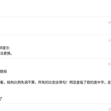
1
1
样提示:
法更换。
1
脱俗
看，结构比例失调不算，所有的比划全带勾！明显是临了假的庞中华，走
了
1