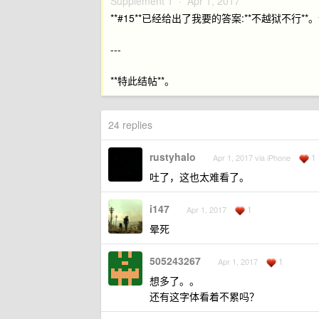
Supplement 1 ·
Apr 1, 2017
**#15**已经给出了我要的答案:**不越狱不行*
---
**特此结帖**。
24 replies
rustyhalo
1
Apr 1, 2017 via iPhone
吐了，这也太难看了。
i147
1
Apr 1, 2017
晕死
505243267
1
Apr 1, 2017
想多了。。
还有这字体看着不累吗？