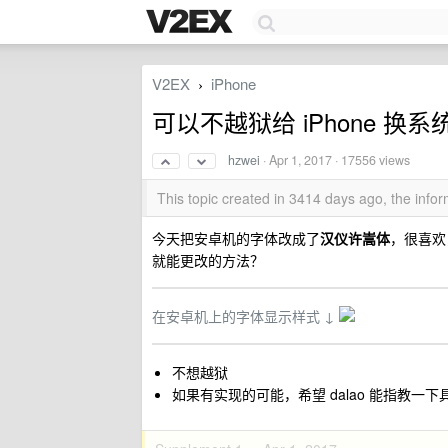
V2EX
iPhone
›
可以不越狱给 iPhone 换
hzwei
·
Apr 1, 2017
· 17556 views
This topic created in 3414 days ago, the inf
今天把安卓机的字体改成了
汉仪许嵩体
，很喜欢
就能更改的方法？
在安卓机上的字体显示样式 ↓
不想越狱
如果有实现的可能，希望 dalao 能指教一