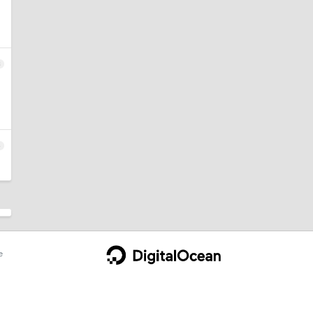
3
4
e