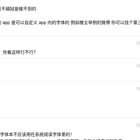
前不越狱是做不到的
 app 是可以自定义 app 内的字体的 例如楼主举例的微博 你可以找个第
1
e ，你看这样行不行？
2
2
2
字体本不应该用在系统阅读字体里的！