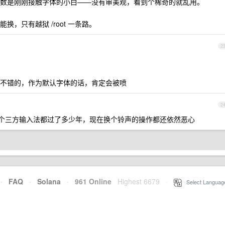
数是刚刚接触字体的小白——没有审美观，看到个稀奇的就乱用。
，只有越狱 /root 一条路。
2
不错的，作为默认字体的话，肯定会被喷
2
年支持个三方输入法都过了多少年，现在换个铃声的操作都还依然恶心
·
FAQ
·
Solana
·
961 Online
Highest 6679
·
Select Languag