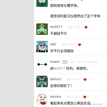
就知道有吐槽字体。
我惊讶的是汉仪居然出了这个字体
wc0517
1
Apr 1, 2017
不越狱不行
x86
1
Apr 1, 2017
并不行必须越狱
hzwei
Apr 1, 2017 via Android
OP
@
wc0517
好的，谢谢你。
dafucc
1
Apr 1, 2017
自带的够好了！
mcone
1
Apr 1, 2017
看起来有点费劲儿啊说实话。。。。