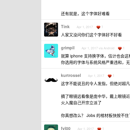
还有就是，这个字体好难看
Tink
1
Apr 1, 2017
人家又没问你们这个字体好不好看
grimpil
1
Apr 1, 2017 via Android
就算 iphone 支持换字体，估计也会这
你选用的字体与系统风格严重违和，无
kurtrossel
1
Apr 1, 2017
这字不能说丑的令人发指，但绝对超凡
摘了眼镜远看像是庞中华，戴上眼镜近
火入魔自己开宗立派了
你真想改么？ Jobs 的棺材板快按不住
fyl00
1
Apr 1, 2017