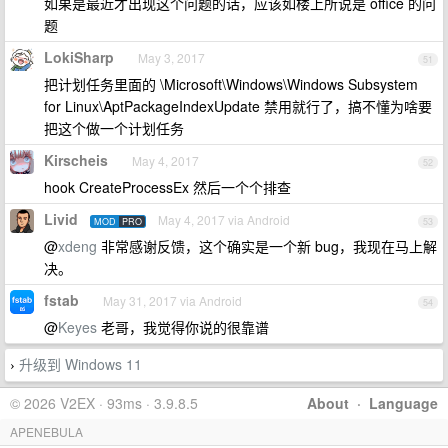
如果是最近才出现这个问题的话，应该如楼上所说是 office 的问
题
LokiSharp
May 3, 2017
51
把计划任务里面的 \Microsoft\Windows\Windows Subsystem
for Linux\AptPackageIndexUpdate 禁用就行了，搞不懂为啥要
把这个做一个计划任务
Kirscheis
May 4, 2017
52
hook CreateProcessEx 然后一个个排查
Livid
May 4, 2017 via Android
MOD
PRO
53
@
xdeng
非常感谢反馈，这个确实是一个新 bug，我现在马上解
决。
fstab
May 31, 2017 via Android
54
@
Keyes
老哥，我觉得你说的很靠谱
升级到 Windows 11
›
© 2026 V2EX · 93ms · 3.9.8.5
About
·
Language
APENEBULA