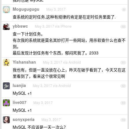
Mogugugugu
May 3, 2017
9
查系统的定时任务,这种有规律的肯定是在定时任务里面了.
ybbswc
May 3, 2017 via iPhone
10
查一下计划任务。
有次我的系统就是莫名其妙打开一些网站，用杀软查什么也查不
到。
最后发现计划任务有个东西，郁闷死我了。2333
Yishanshan
May 3, 2017 via Android
11
我也有，但是一直没放在心上，昨天在破乎看到了，今天又在这
里看到了，看来这个很常见啊
luanjia
May 3, 2017 via Android
12
MySQL +1
live007
May 3, 2017
13
MySQL +1
sonyxperia
May 3, 2017
14
MySQL 不应该是一天一次么？