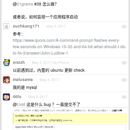
@
21grams
#39 怎么做？
或者说，如何监视一个应用程序启动
xuchkang171
May 3, 2017
41
参考：
https://www.quora.com/A-command-prompt-flashes-every-
few-seconds-on-Windows-10-32-and-64-bit-what-should-I-do-
to-fix-it/answer/John-Ludlow-1
xratzh
May 3, 2017 via iPhone
42
以前遇到过，内置的 ubuntu 更新 check
malusama
May 3, 2017
43
我的是 mysql
46fo
May 3, 2017
44
@
Livid
这是什么 bug ？一直提交不了