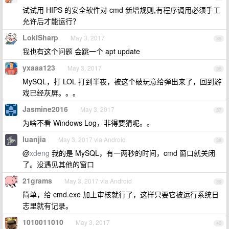
试试用 HIPS 的安全软件对 cmd 新增规则,有程序调用必须手工
允许后才能运行？
LokiSharp
May 3, 2017
35
我也有这个问题 会跳一个 apt update
yxaaa123
May 3, 2017
36
MySQL，打 LOL 打到半夜，被这个破玩意给弹出来了，回到游
戏已经灰屏。。。
Jasmine2016
May 3, 2017
37
为啥不看 Windows Log，非得要猜呢。。
luanjia
May 3, 2017 via Android
38
@
xdeng
我的是 MySQL，有一两秒的时间，cmd 窗口就关闭
了。没遇见其他的窗口
21grams
May 3, 2017 via Android
39
简单，给 cmd.exe 加上审核就行了，这样只要它被运行系统日
志里就有记录。
1010011010
May 3, 2017
40