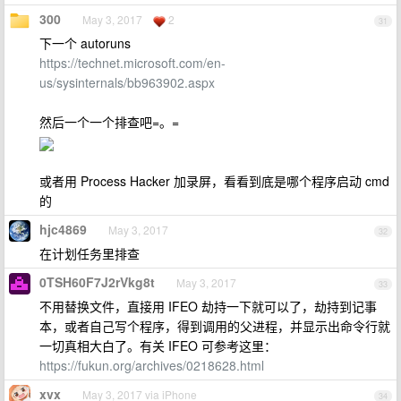
300
May 3, 2017
2
31
下一个 autoruns
https://technet.microsoft.com/en-
us/sysinternals/bb963902.aspx
然后一个一个排查吧=。=
或者用 Process Hacker 加录屏，看看到底是哪个程序启动 cmd
的
hjc4869
May 3, 2017
32
在计划任务里排查
0TSH60F7J2rVkg8t
May 3, 2017
33
不用替换文件，直接用 IFEO 劫持一下就可以了，劫持到记事
本，或者自己写个程序，得到调用的父进程，并显示出命令行就
一切真相大白了。有关 IFEO 可参考这里：
https://fukun.org/archives/0218628.html
xvx
May 3, 2017 via iPhone
34