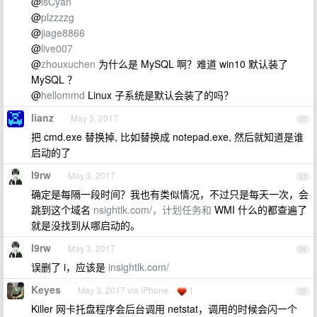
@
isCyan
@
plzzzzg
@
jiage8866
@
live007
@
zhouxuchen
为什么是 MySQL 啊？难道 win10 默认装了
MySQL ？
@
hellommd
Linux 子系统是默认会装了的吗？
lianz
May 3, 2017
22
把 cmd.exe 替换掉, 比如替换成 notepad.exe, 然后就知道是谁
启动的了
l9rw
May 3, 2017
23
确定是每隔一段时间？我也有类似情况，不过只是每天一次，会
跳到这个域名
nsightlk.com/，计划任务和
WMI 什么的都查遍了
就是没找到从哪启动的。
l9rw
May 3, 2017
24
误删了 i，应该是
insightlk.com/
Keyes
May 3, 2017 via iPhone
1
25
Killer 网卡托盘程序会后台调用 netstat，调用的时候会闪一个