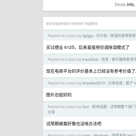
Deals
info,
sonyxperia's recent replies
Replied to a topic by
ligiggy
问与答
除湿机使用感受
›
›
买过德业 612S，后来直接用空调除湿模式了
Replied to a topic by
toaruScar
淘宝
被天猫商家诱
›
›
现在电商平台的评价基本上已经没有参考价值了
Replied to a topic by
bmpidev2019
分享创造
基于 V
›
›
图片也挺好的
Replied to a topic by
liucr
职场话题
试用期整个部门
›
›
分享
试用期被裁好像也没啥办法吧
Replied to a topic by
rpish
Windows
突然发现 win
›
›