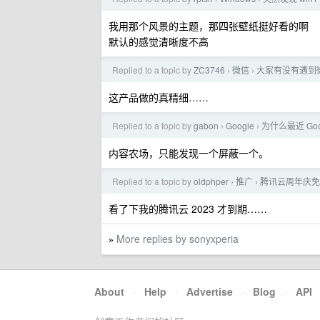
我用那个风景的主题，那四张壁纸挺好看的啊
默认的感觉清晰度不高
Replied to a topic by
ZC3746
微信
大家有没有遇到
›
›
这产品做的真精细……
Replied to a topic by
gabon
Google
为什么最近 Go
›
›
内容农场，只能发现一个屏蔽一个。
Replied to a topic by
oldphper
推广
腾讯云周年庆免费升
›
›
看了下我的腾讯云 2023 才到期……
More replies by sonyxperia
»
About
·
Help
·
Advertise
·
Blog
·
API