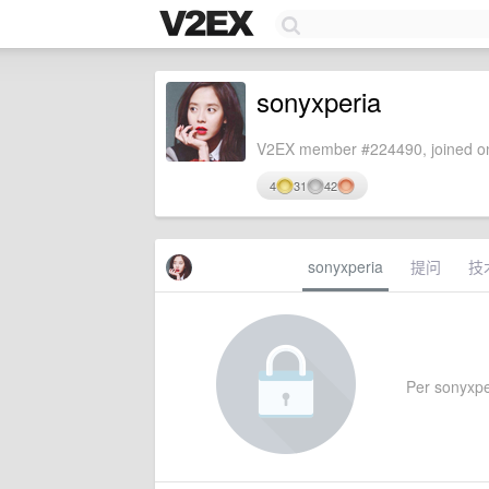
sonyxperia
V2EX member #224490, joined on
4
31
42
sonyxperia
提问
技
Per sonyxper