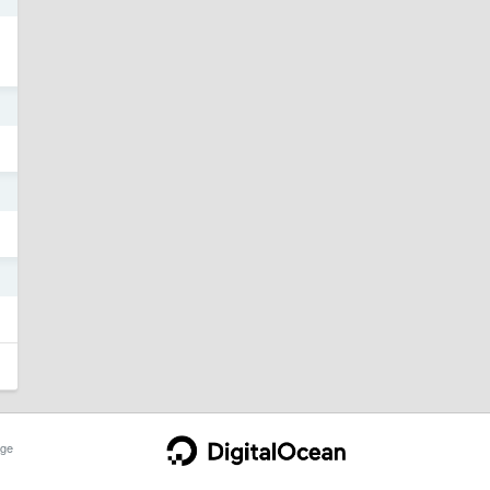
1
1
1
ge