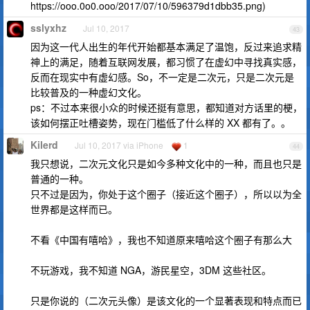
https://ooo.0o0.ooo/2017/07/10/596379d1dbb35.png)
sslyxhz
Jul 10, 2017
43
因为这一代人出生的年代开始都基本满足了温饱，反过来追求精
神上的满足，随着互联网发展，都习惯了在虚幻中寻找真实感，
反而在现实中有虚幻感。So，不一定是二次元，只是二次元是
比较普及的一种虚幻文化。
ps：不过本来很小众的时候还挺有意思，都知道对方话里的梗，
该如何摆正吐槽姿势，现在门槛低了什么样的 XX 都有了。。
Kilerd
Jul 10, 2017 via iPhone
1
44
我只想说，二次元文化只是如今多种文化中的一种，而且也只是
普通的一种。
只不过是因为，你处于这个圈子（接近这个圈子），所以以为全
世界都是这样而已。
不看《中国有嘻哈》，我也不知道原来嘻哈这个圈子有那么大
不玩游戏，我不知道 NGA，游民星空，3DM 这些社区。
只是你说的（二次元头像）是该文化的一个显著表现和特点而已