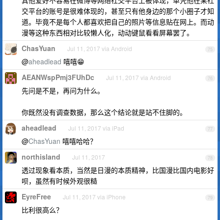
其他爱好不容易在微博等网络社交平台上被体现，单凭他在某社
交平台的账号是很难体现的，甚至只有他身边的那个小圈子才知
道。毕竟不是每个人都喜欢把自己的照片等信息贴在网上。而动
漫等这种东西相对比较懒人化，动动键鼠看看屏幕罢了。
ChasYuan
Jul 11, 2017 via Android
75
@
aheadlead
嘻嘻😁
AEANWspPmj3FUhDc
Jul 11, 2017 via Android
76
先问是不是，再问为什么。
你既然没有调查数据，那么这个结论就是站不住脚的。
aheadlead
Jul 11, 2017 via iPad
77
@
ChasYuan
嘻嘻哈哈？
northisland
Jul 11, 2017
78
透过现象看本质，当然是日漫的本质精神，比国漫比国内电影好
呗，虽然有时候外观很糙
EyreFree
Jul 11, 2017 via iPhone
79
比利很高么？