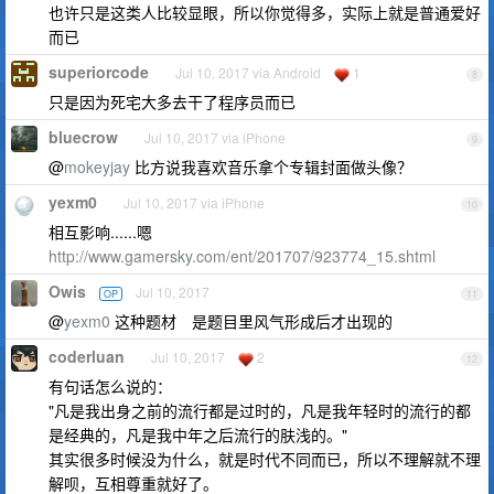
也许只是这类人比较显眼，所以你觉得多，实际上就是普通爱好
而已
superiorcode
Jul 10, 2017 via Android
1
8
只是因为死宅大多去干了程序员而已
bluecrow
Jul 10, 2017 via iPhone
9
@
mokeyjay
比方说我喜欢音乐拿个专辑封面做头像？
yexm0
Jul 10, 2017 via iPhone
10
相互影响......嗯
http://www.gamersky.com/ent/201707/923774_15.shtml
Owis
Jul 10, 2017
OP
11
@
yexm0
这种题材 是题目里风气形成后才出现的
coderluan
Jul 10, 2017
2
12
有句话怎么说的：
"凡是我出身之前的流行都是过时的，凡是我年轻时的流行的都
是经典的，凡是我中年之后流行的肤浅的。"
其实很多时候没为什么，就是时代不同而已，所以不理解就不理
解呗，互相尊重就好了。