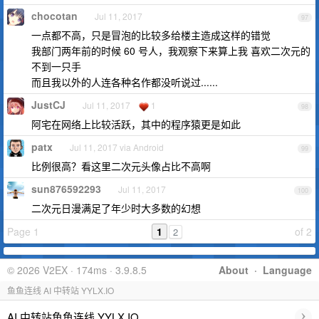
chocotan
Jul 11, 2017
97
一点都不高，只是冒泡的比较多给楼主造成这样的错觉
我部门两年前的时候 60 号人，我观察下来算上我 喜欢二次元的
不到一只手
而且我以外的人连各种名作都没听说过......
JustCJ
Jul 11, 2017
1
98
阿宅在网络上比较活跃，其中的程序猿更是如此
patx
Jul 11, 2017 via Android
99
比例很高？看这里二次元头像占比不高啊
sun876592293
Jul 11, 2017
100
二次元日漫满足了年少时大多数的幻想
Page 1
1
of 2
2
© 2026 V2EX · 174ms · 3.9.8.5
About
·
Language
鱼鱼连线 AI 中转站 YYLX.IO
›
AI 中转站鱼鱼连线 YYLX.IO