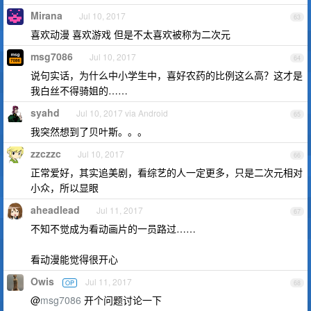
Mirana
Jul 10, 2017
63
喜欢动漫 喜欢游戏 但是不太喜欢被称为二次元
msg7086
Jul 10, 2017
64
说句实话，为什么中小学生中，喜好农药的比例这么高？这才是
我白丝不得骑姐的……
syahd
Jul 10, 2017 via Android
65
我突然想到了贝叶斯。。。
zzczzc
Jul 10, 2017
66
正常爱好，其实追美剧，看综艺的人一定更多，只是二次元相对
小众，所以显眼
aheadlead
Jul 11, 2017
67
不知不觉成为看动画片的一员路过……
看动漫能觉得很开心
Owis
Jul 11, 2017
OP
68
@
msg7086
开个问题讨论一下