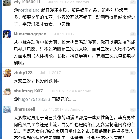
wly19960911
Jul 11, 2017 via Android
86
@
northisland
就日漫还本质，都是娱乐产品，近些年垃圾居
多，都要夕阳的东西，业界没死就不错了。动画看得是越来越少
了，平常消遣才看看。（实话
IJustmaogepao
Jul 11, 2017
87
从小就在动漫中长大啊，长大也爱看动漫啊，你可以把动漫当成
电视剧电影，只不过猪脚是二次元人物。而且二次元人物不受各
方面限制（人体机能，长相，科技等等），完爆三次元电影电视
剧啊。
zhihy123
Jul 11, 2017
88
喜欢二次元也没问题啊~
shuirong1997
Jul 11, 2017 via Android
89
@
hugo775128583
四驱兄弟.......
Jimrussell
Jul 11, 2017 via Android
90
大多数宅男用于自己头像的动漫图都是一些女性角色，毕竟男性
向的风气至今还是主流，而男性也是网络上更容易制造内容的主
流。当然乙女向 /搞笑卖萌日常什么的市场覆盖面也是把多数人
不分性别的偏好都照顾到了，告诉我一个动漫不火的原因？