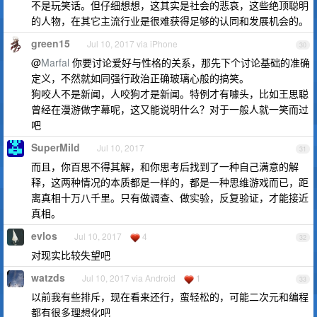
不是玩笑话。但仔细想想，这其实是社会的悲哀，这些绝顶聪明
的人物，在其它主流行业是很难获得足够的认同和发展机会的。
green15
Jul 10, 2017 via iPhone
30
@
Marfal
你要讨论爱好与性格的关系，那先下个讨论基础的准确
定义，不然就如同强行政治正确玻璃心般的搞笑。
狗咬人不是新闻，人咬狗才是新闻。特例才有噱头，比如王思聪
曾经在漫游做字幕呢，这又能说明什么？对于一般人就一笑而过
吧
SuperMild
Jul 10, 2017
31
而且，你百思不得其解，和你思考后找到了一种自己满意的解
释，这两种情况的本质都是一样的，都是一种思维游戏而已，距
离真相十万八千里。只有做调查、做实验，反复验证，才能接近
真相。
evlos
Jul 10, 2017
4
32
对现实比较失望吧
watzds
Jul 10, 2017 via Android
1
33
以前我有些排斥，现在看来还行，蛮轻松的，可能二次元和编程
都有很多理想化吧