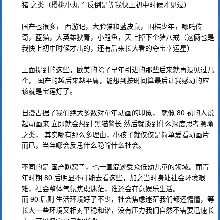
猪 之类（樱桃小丸子 反倒是等我快上初中时候才见过）
国产也很多， 西游记，大脸猫和蓝皮鼠，围棋少年，哪吒传
奇，蓝猫，大英雄狄青，小鲤鱼，天上掉下个猪八戒（这俩也是
我快上初中时候才出的，还有后来长大看的夺宝幸运星）
上面提到的这些，欧美的除了早年引进的那些后来就再没见过几
个， 国产的越后来越平庸，能想到按时间算最后让我感动的应
该就是宝莲灯了。
日漫占据了我们绝大多数对童年动画的印象， 就像 80 初的人说
起动画来 立即就会想到 黑猫警长 然后就谈到什么深度思考隐喻
之类， 其实哪有那么多理由，小孩子就仅仅是简单爱看动画片
而已，当年哪会反思什么隐喻什么社会。
不同的是 国产趴窝了，也一直混迹受众低幼儿童的领域。而青
年时期 80 后明显不可能去看这些，加之当时身处社会环境艰
难，社会整体气氛焦虑迷茫，谁还会在意娱乐生活。
而 90 后则 生活环境好了不少，社会焦虑迷茫我们都还懵懂，等
长大一些环境又相对平稳和谐，没有压力我们自然不需要迅速长