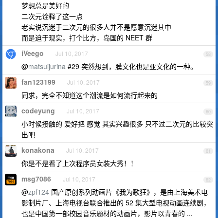
梦想总是美好的
二次元诠释了这一点
老实说沉迷于二次元的很多人并不是愿意沉迷其中
而是迫于现实，打个比方，岛国的 NEET 群
iVeego
Jul 10, 2017
58
@
matsuijurina
#29 突然想到，膜文化也是亚文化的一种。
fan123199
Jul 10, 2017
59
同求，完全不知道这个潮流是如何流行起来的
codeyung
Jul 10, 2017
60
小时候接触的 爱好把 感觉 其实兴趣很多 只不过二次元的比较突
出吧
konakona
Jul 10, 2017
61
你是不是看了上次程序员女装大秀！！
msg7086
Jul 10, 2017
62
@
zpf124
国产原创系列动画片《我为歌狂》，是由上海美术电
影制片厂、上海电视台联合推出的 52 集大型电视动画连续剧，
也是中国第一部校园音乐题材的动画片，影片以青春的 ...