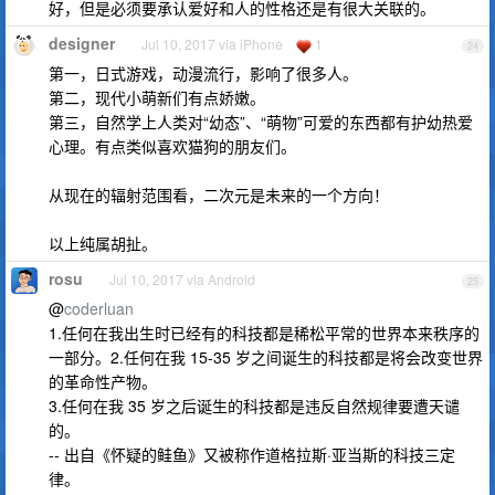
好，但是必须要承认爱好和人的性格还是有很大关联的。
designer
Jul 10, 2017 via iPhone
1
24
第一，日式游戏，动漫流行，影响了很多人。
第二，现代小萌新们有点娇嫩。
第三，自然学上人类对“幼态”、“萌物”可爱的东西都有护幼热爱
心理。有点类似喜欢猫狗的朋友们。
从现在的辐射范围看，二次元是未来的一个方向！
以上纯属胡扯。
rosu
Jul 10, 2017 via Android
25
@
coderluan
1.任何在我出生时已经有的科技都是稀松平常的世界本来秩序的
一部分。2.任何在我 15-35 岁之间诞生的科技都是将会改变世界
的革命性产物。
3.任何在我 35 岁之后诞生的科技都是违反自然规律要遭天谴
的。
-- 出自《怀疑的鲑鱼》又被称作道格拉斯·亚当斯的科技三定
律。