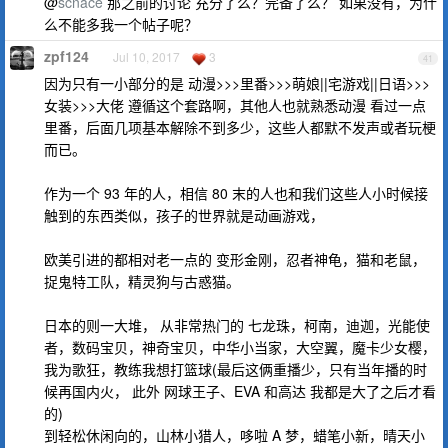
@
scnace
那之前的讨论 充分了么？完备了么？ 如果没有，为什
么不能多我一个帖子呢？
zpf124
Jul 10, 2017
3
41
因为只有一小部分的是 动漫>>>里番>>>萌娘||宅游戏||日语>>>
女装>>>大佬 遵循这个套路啊，其他人也就熟悉动漫 看过一点
里番，后面几项基本解除不到多少，这些人都默不发声或者玩梗
而已。
作为一个 93 年的人，相信 80 末的人也和我们这些人小时候接
触到的东西类似，孩子的世界就是动画游戏，
欧美引进的都相对老一点的 变形金刚，忍者神龟，猫和老鼠，
捉鬼特工队，精灵狗与古惑猫。
日本的则一大堆， 从非常热门的 七龙珠，柯南，迪迦，光能使
者，数码宝贝，神奇宝贝，中华小当家，大空翼，魔卡少女樱，
我为歌狂，教练我想打篮球(最后这俩重播少，只有当年播的时
候再国内火， 此外 网球王子、EVA 和高达 我都是大了之后才看
的)
到轻松休闲向的，山林小猎人，哆啦 A 梦，蜡笔小新，晴天小