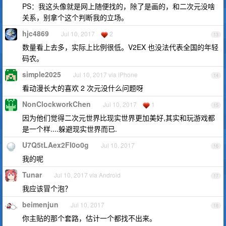
PS：我这头像就是网上随便找的，除了是画的，和二次元没啥
关系，别拿个这个判断我的立场。
hjc4869
Jul 10, 2017
2
13
数量看上去多，实际上比例很低。V2EX 也没法代表全国的年轻
码农。
simple2025
Jul 10, 2017 via iPhone
14
看动漫长大的喜欢 2 次元没什么问题呀
NonClockworkChen
Jul 10, 2017
1
15
因为他们觉得二次元世界比现实世界更加美好,其实和玩游戏都
是一个样....躲避现实世界而已.
U7Q5tLAex2FI0o0g
Jul 10, 2017
16
我的呢
Tunar
Jul 10, 2017 via Android
17
我应该冒个泡？
beimenjun
Jul 10, 2017
18
你主贴的那个套路，估计一个都找不出来。