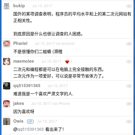
bukip
Jul 10, 2017
45
国外的某项调查表明，程序员的平均水平和上的某二次元网站有
正相关性。
到底原因是什么也很让调查的人困惑。
Phariel
Jul 10, 2017 via Android
46
不是很懂你们二螆螈 (滑稽
maemolee
Jul 10, 2017
1
47
二次元和编程都是可以在电脑上完全接触的东西。
二次元作为一项爱好，可以说是非常节省体力了。
qq515391365
Jul 10, 2017
48
难道我是一个喜欢严肃文学的人.
jakes
Jul 10, 2017 via iPhone
49
因为喜欢呀
Owis
Jul 10, 2017
OP
50
@
qq515391365
看出来了！