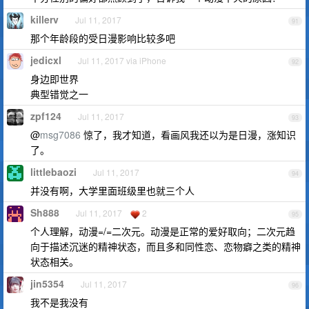
killerv
Jul 11, 2017
91
那个年龄段的受日漫影响比较多吧
jedicxl
Jul 11, 2017 via iPhone
92
身边即世界
典型错觉之一
zpf124
Jul 11, 2017
93
@
msg7086
惊了，我才知道，看画风我还以为是日漫，涨知识
了。
littlebaozi
Jul 11, 2017
94
并没有啊，大学里面班级里也就三个人
Sh888
Jul 11, 2017
2
95
个人理解，动漫=/=二次元。动漫是正常的爱好取向；二次元趋
向于描述沉迷的精神状态，而且多和同性恋、恋物癖之类的精神
状态相关。
jin5354
Jul 11, 2017
96
我不是我没有