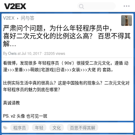
V2EX
问与答
›
严肃问个问题，为什么年轻程序员中，
喜好二次元文化的比例这么高？ 百思不得其
解…
By
Owis
at Jul 10, 2017 · 23205 views
看微博，发现很多 年轻程序员（ 90s'）很接受二次元文化，遵循 动
漫>>>里番>>>萌娘||宅游戏||日语>>>女装>>>大佬 的 套路，
比例实际生活中真的很高么？这是中国独有的现象么？二次元文化对
年轻程序员的魅力到底在哪里？
真诚请教
PS. v2 头像 也可见一斑
程序员
年轻
文化
百思不得其解