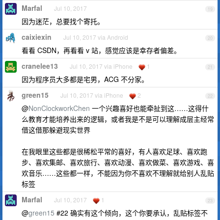
Marfal
Jul 10, 2017
19
因为迷茫，总要找个寄托。
caixiexin
Jul 10, 2017 via Android
20
看看 CSDN，再看看 v 站，感觉应该是幸存者偏差。
cranelee13
Jul 10, 2017 via iPhone
1
21
因为程序员大多都是宅男，ACG 不分家。
green15
Jul 10, 2017 via iPhone
2
22
@
NonClockworkChen
一个兴趣喜好也能牵扯到这……这得什
么教育才能培养出来的逻辑，或者我是不是可以理解成层主经常
借这借那躲避现实世界
在我眼里这些都是很稀松平常的喜好，有人喜欢足球、喜欢跑
步、喜欢集邮、喜欢旅行、喜欢动漫、喜欢做菜、喜欢游戏、喜
欢音乐……这些都一样，不能因为你不喜欢不理解就给别人乱贴
标签
Marfal
Jul 10, 2017
1
23
@
green15
#22 确实有这个倾向，这个你要承认，乱贴标签不