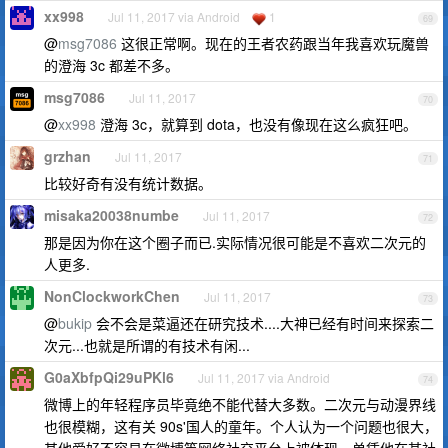
xx998
Jul 11, 2017 via Android
1
69
@
msg7086
这很正常啊。现在的王者农药跟当年我喜欢玩魔兽
的澄海 3c 都差不多。
msg7086
Jul 11, 2017
70
@
xx998
澄海 3c，就算到 dota，也没有像现在这么疯狂吧。
grzhan
Jul 11, 2017
71
比较好奇有没有统计数据。
misaka20038numbe
Jul 11, 2017
72
那是因为你在这个圈子而已.实际情况很可能是不喜欢二次元的
人更多.
NonClockworkChen
Jul 11, 2017
73
@
bukip
会不会是菜逼还在研究技术....大神已经有时间来探索二
次元...也就是所谓的有技术有闲...
G0aXbfpQi29uPKl6
Jul 11, 2017 via Android
74
微博上的年轻程序员毕竟绝不能代替大多数。二次元与动漫界线
也很模糊，这有关 90s'国人的童年。个人认为一个问题也很大，