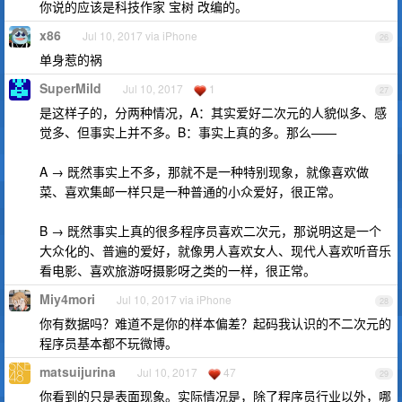
你说的应该是科技作家 宝树 改编的。
x86
Jul 10, 2017 via iPhone
26
单身惹的祸
SuperMild
Jul 10, 2017
1
27
是这样子的，分两种情况，A：其实爱好二次元的人貌似多、感
觉多、但事实上并不多。B：事实上真的多。那么——
A → 既然事实上不多，那就不是一种特别现象，就像喜欢做
菜、喜欢集邮一样只是一种普通的小众爱好，很正常。
B → 既然事实上真的很多程序员喜欢二次元，那说明这是一个
大众化的、普遍的爱好，就像男人喜欢女人、现代人喜欢听音乐
看电影、喜欢旅游呀摄影呀之类的一样，很正常。
Miy4mori
Jul 10, 2017 via iPhone
28
你有数据吗？难道不是你的样本偏差？起码我认识的不二次元的
程序员基本都不玩微博。
matsuijurina
Jul 10, 2017
47
29
你看到的只是表面现象。实际情况是，除了程序员行业以外，哪