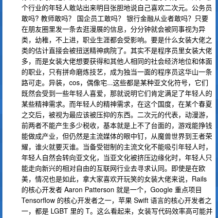
个行业的年轻人敢站出来明目张胆地说自己喜欢二次元。公务员
敢吗? 教师敢吗？ 国企员工敢吗？ 银行金融从业者敢吗？只要
在朋友圈里发一条去逛漫展的信息，分分钟就会被同事视为异
类，幼稚，不上进，职业生涯都会受影响。要是什么女装大佬之
类的估计直接会被扭送精神病院了。其实不是程序员里女装大佬
多，而是女装大佬想要获得和其他人相同的社会经济地位和体面
的职业，只有拼命磨炼技艺，成为独当一面的程序员这华山一条
路可走。异装，cos，偶像宅...这些都是某种亚文化符号，它们
既然会受到一些年轻人喜爱，那就说明它们肯定满足了年轻人的
某些精神需求。而年轻人的精神需求，在这个国度，在某个春夏
之交后，被视为最应该被压抑的东西。二次元的代表，动漫游，
前两者不能产生多少税收，基本就是上不了台面的，游戏能挣钱
能做成产业，但仍然是主流媒体的眼中钉，从魔兽世界到王者荣
耀，谁火就要灭谁。当备受钳制的主流文化不能吸引年轻人时，
年轻人自然会转向亚文化，当亚文化被挤压边缘化时，年轻人只
能走向新兴的相对自由的互联网行业去寻求认同。即使是在欧
美，情况也是如此，拿大家喜欢开玩笑的女装大佬来说，Rails
的核心开发者 Aaron Patterson 就是一个，Google 重点项目
Tensorflow 的核心开发者之一，苹果 Swift 语言的核心开发者之
一，都是 LGBT 里的 T。这么看起来，女装写代码效率高可能并