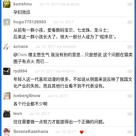
kunshou
Jul 10, 2017 via Android
51
孕妇效应
hugo775128583
Jul 10, 2017
52
从前有一群小孩，爱看数码宝贝、七龙珠、圣斗士；
后来这一群小孩长大了，很大一部分人成为了“程序员”。
scnace
Jul 10, 2017 via Android
53
@
Owis
楼主憋生气 我没有别的意思…只是想说 这个问题在猿类
圈子有点火 而已…
ryd994
Jul 10, 2017 via Android
54
年轻人这一代喜欢动漫的很多，不如说从侧面来说反映了我国文
化产业的失败。而且其他行业看不到不代表没有。
icebergSnow
Jul 10, 2017
55
各个行业都不少啊
levn
Jul 10, 2017
56
往往需要做一点努力才能提得出一个正确的问题。
SoraneKazehana
Jul 10, 2017
2
57