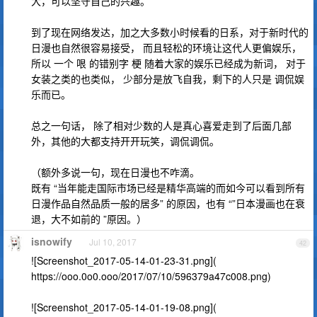
大，可以坚守自己的兴趣。
到了现在网络发达，加之大多数小时候看的日系，对于新时代的
日漫也自然很容易接受， 而且轻松的环境让这代人更偏娱乐，
所以 一个 哏 的错别字 梗 随着大家的娱乐已经成为新词， 对于
女装之类的也类似， 少部分是放飞自我，剩下的人只是 调侃娱
乐而已。
总之一句话， 除了相对少数的人是真心喜爱走到了后面几部
外，其他的大都支持开开玩笑，调侃调侃。
（额外多说一句，现在日漫也不咋滴。
既有 “当年能走国际市场已经是精华高端的而如今可以看到所有
日漫作品自然品质一般的居多” 的原因，也有 “”日本漫画也在衰
退，大不如前的 ”原因。）
isnowify
Jul 10, 2017
42
![Screenshot_2017-05-14-01-23-31.png](
https://ooo.0o0.ooo/2017/07/10/596379a47c008.png)
![Screenshot_2017-05-14-01-19-08.png](