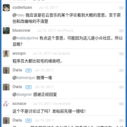
coderluan
Jul 10, 2017
34
@
rosu
我应该是在云音乐的某个评论看到大概的意思，至于原
创和改编啥的不清楚
bluecrow
Jul 10, 2017 via iPhone
35
@
matsuijurina
有点这个意思，可能因为这儿是小众社区，所以
显眼？
wonpn
Jul 10, 2017 via Android
36
程序员大都比较宅的缘故吧，
Owis
Jul 10, 2017
OP
37
@
beimenjun
微博一堆
Owis
Jul 10, 2017
OP
38
@
designer
感谢正经回复
scnace
Jul 10, 2017 via Android
39
这个不是讨论过了吗？发帖前先搜一搜哇！
Owis
Jul 10, 2017
OP
40