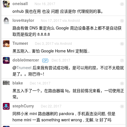
oneisall
Nov 16, 2017
2
onhub 我也在用 也没 问题 应该是你 代理规则的事。
love4taylor
Nov 17, 2017 via Android
5
路由有做 DNS 重定向么 Google 周边设备基本上都不是自动获
取而是指定的 8.8.8.8
Trumeet
Dec 3, 2017 via Android
6
黑五刚入.. 害怕 Google Home Mini 定制版..
doble0mercer
Dec 5, 2017
OP
7
@
Trumeet
后来我有尝试成功哦，是可以用的捏，不过不太稳就
是了。。刚巴待~！
blake
Dec 14, 2017
8
黑五入手了一个，在路由器端 fq，就目前情况来看，一切使用正
常。
stephCurry
Dec 22, 2017
9
同样小米 mini 路由器刷的 pandora , 手机直连没问题, 但是
home mini 一直 something went wrong , 无解, lz 好了吗