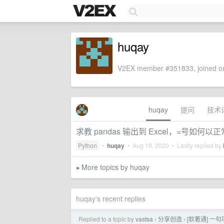
huqay
V2EX member #351833, joined on
huqay
提问
技术
求教 pandas 输出到 Excel，=号如
Python
•
huqay
•
Aug 19, 2020
• Lastly replied by
More topics by huqay
»
huqay's recent replies
Replied to a topic by
vastsa
分享创造
[软著通] 
›
›