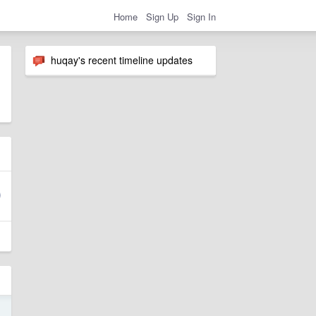
Home
Sign Up
Sign In
huqay's recent timeline updates
1