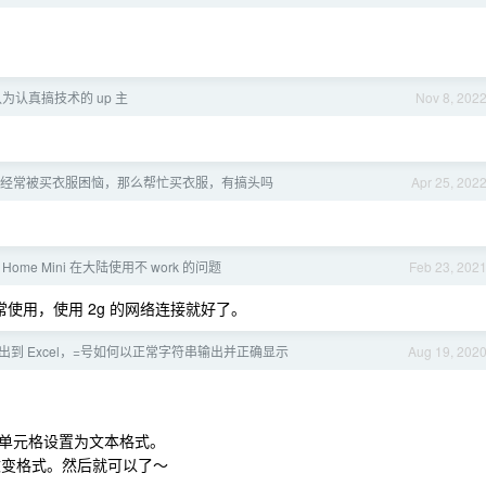
为认真搞技术的 up 主
Nov 8, 202
经常被买衣服困恼，那么帮忙买衣服，有搞头吗
Apr 25, 202
e Home Mini 在大陆使用不 work 的问题
Feb 23, 202
正常使用，使用 2g 的网络连接就好了。
s 输出到 Excel，=号如何以正常字符串输出并正确显示
Aug 19, 202
所有单元格设置为文本格式。
不改变格式。然后就可以了～