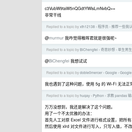
c3VubW9taW5nQGdtYWlsLmNvbQ==
非常干线
Replied to a topic by
xth12138
程序员
推荐一些我认
›
›
@
murmur
我咋觉得稚晖君就是很强呢~
Replied to a topic by
BiChengfei
奇思妙想
单生男生
›
›
@
BiChengfei
我想试试
Replied to a topic by
doble0mercer
Google
Googl
›
›
我也遇到了这种问题，使用 5g 的 Wi-Fi 无法
Replied to a topic by
huqay
Python
求教 panda
›
›
万万没想到，我还是解决了这个问题。
用了一个不太优雅的办法：
首先人工对原 Excel 文件进行格式设置，把
然后使用 xlrd 对文件进行写入，只写入值，