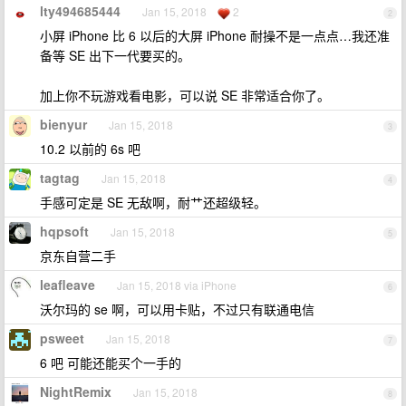
lty494685444
Jan 15, 2018
2
2
小屏 iPhone 比 6 以后的大屏 iPhone 耐操不是一点点…我还准
备等 SE 出下一代要买的。
加上你不玩游戏看电影，可以说 SE 非常适合你了。
bienyur
Jan 15, 2018
3
10.2 以前的 6s 吧
tagtag
Jan 15, 2018
4
手感可定是 SE 无敌啊，耐艹还超级轻。
hqpsoft
Jan 15, 2018
5
京东自营二手
leafleave
Jan 15, 2018 via iPhone
6
沃尔玛的 se 啊，可以用卡贴，不过只有联通电信
psweet
Jan 15, 2018
7
6 吧 可能还能买个一手的
NightRemix
Jan 15, 2018
8