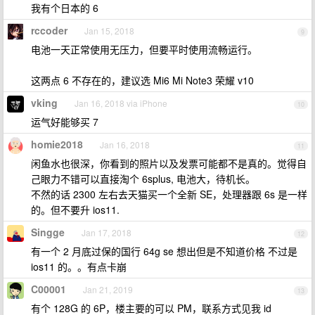
我有个日本的 6
rccoder
Jan 15, 2018
9
电池一天正常使用无压力，但要平时使用流畅运行。
这两点 6 不存在的，建议选 Mi6 Mi Note3 荣耀 v10
vking
Jan 16, 2018 via iPhone
10
运气好能够买 7
homie2018
Jan 16, 2018
11
闲鱼水也很深，你看到的照片以及发票可能都不是真的。觉得自
己眼力不错可以直接淘个 6splus, 电池大，待机长。
不然的话 2300 左右去天猫买一个全新 SE，处理器跟 6s 是一样
的。但不要升 ios11.
Singge
Jan 17, 2018
12
有一个 2 月底过保的国行 64g se 想出但是不知道价格 不过是
ios11 的。。有点卡崩
C00001
Jan 21, 2019
13
有个 128G 的 6P，楼主要的可以 PM，联系方式见我 id