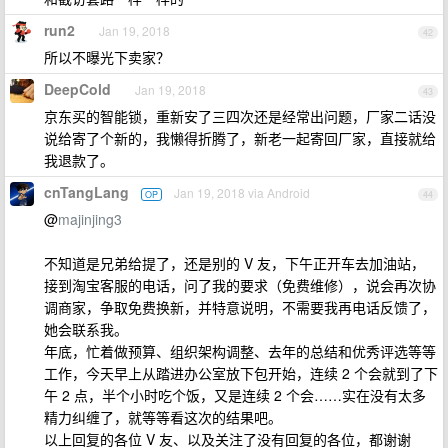
run2
Jan 19, 2018
42
所以不曝光下卖家？
DeepCold
Jan 19, 2018
43
京东买的智能锁，重新安了三四次还是经常出问题，厂家二话没
说给寄了个新的，我懒得折腾了，新老一起寄回厂家，直接就给
我退款了。
cnTangLang
Jan 19, 2018 via Android
OP
44
@
majinjing3
不知道是兄弟给提了，还是别的 V 友，下午正开车去加油站，
接到淘宝客服的电话，问了我的要求（免费维修），说会再次协
调商家，争取免费换新，并特意说明，不需要我再电话反馈了，
她会联系我。
年底，忙着做预算、组织架构调整、去年的总结和优秀评选等等
工作，今天早上从踏进办公室放下包开始，连续 2 个会就到了下
午 2 点，半个小时吃个饭，又是连续 2 个会……实在没有太多
精力纠缠了，就等等看这次的结果吧。
以上回复的各位 V 友、以及关注了没有回复的各位，都谢谢