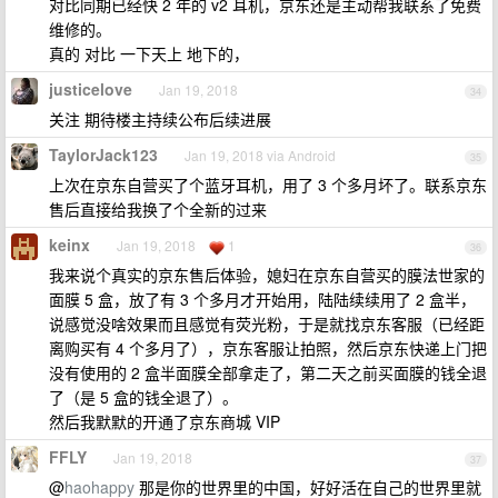
对比同期已经快 2 年的 v2 耳机，京东还是主动帮我联系了免费
维修的。
真的 对比 一下天上 地下的，
justicelove
Jan 19, 2018
34
关注 期待楼主持续公布后续进展
TaylorJack123
Jan 19, 2018 via Android
35
上次在京东自营买了个蓝牙耳机，用了 3 个多月坏了。联系京东
售后直接给我换了个全新的过来
keinx
Jan 19, 2018
1
36
我来说个真实的京东售后体验，媳妇在京东自营买的膜法世家的
面膜 5 盒，放了有 3 个多月才开始用，陆陆续续用了 2 盒半，
说感觉没啥效果而且感觉有荧光粉，于是就找京东客服（已经距
离购买有 4 个多月了），京东客服让拍照，然后京东快递上门把
没有使用的 2 盒半面膜全部拿走了，第二天之前买面膜的钱全退
了（是 5 盒的钱全退了）。
然后我默默的开通了京东商城 VIP
FFLY
Jan 19, 2018
37
@
haohappy
那是你的世界里的中国，好好活在自己的世界里就