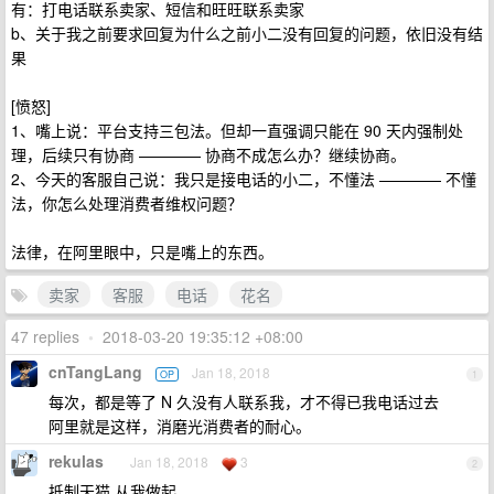
有：打电话联系卖家、短信和旺旺联系卖家
b、关于我之前要求回复为什么之前小二没有回复的问题，依旧没有结
果
[愤怒]
1、嘴上说：平台支持三包法。但却一直强调只能在 90 天内强制处
理，后续只有协商 ———— 协商不成怎么办？继续协商。
2、今天的客服自己说：我只是接电话的小二，不懂法 ———— 不懂
法，你怎么处理消费者维权问题？
法律，在阿里眼中，只是嘴上的东西。
卖家
客服
电话
花名
47 replies
•
2018-03-20 19:35:12 +08:00
cnTangLang
Jan 18, 2018
OP
1
每次，都是等了 N 久没有人联系我，才不得已我电话过去
阿里就是这样，消磨光消费者的耐心。
rekulas
Jan 18, 2018
3
2
抵制天猫 从我做起