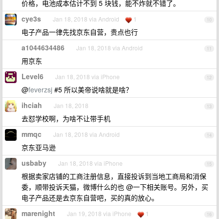
价格，电池成本估计不到 5 块钱，能不炸就不错了。
cye3s
Jan 18, 2018 via Android
1
10
电子产品一律先找京东自营，贵点也行
a1044634486
Jan 18, 2018 via Android
11
用京东
Level6
Jan 18, 2018 via iPhone
12
@
feverzsj
#5 所以美帝说啥就是啥？
ihciah
Jan 18, 2018
13
去怼学校啊，为啥不让带手机
mmqc
Jan 18, 2018 via Android
14
京东亚马逊
usbaby
Jan 18, 2018 via iPhone
15
根据卖家店铺的工商注册信息，直接投诉到当地工商局和消保
委，顺带投诉天猫，微博什么的也 @一下相关账号。另外，买
电子产品还是去京东自营吧，买的真的放心。
marenight
Jan 19, 2018 via iPhone
1
16