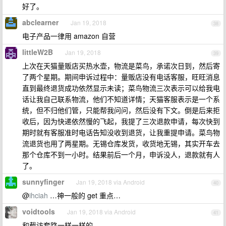
好了。
abclearner
Jan 19, 2018
38
电子产品一律用 amazon 自营
littleW2B
Jan 19, 2018
39
上次在天猫量贩店买热水壶，物流是菜鸟，承诺次日到，然后寄
了两个星期。期间申诉过程中：量贩店没有电话客服，旺旺消息
直到最终退货成功依然显示未读；菜鸟物流三次表示可以给我电
话让我自己联系物流，他们不知道详情；天猫客服表示是一个系
统，但不归他们管，只能帮我问问，然后没有下文。倒是后来拒
收后，因为快递依然慢的飞起，我提了三次退款申请，每次快到
期时就有客服准时电话告知没收到退货，让我重提申请。菜鸟物
流退货也用了两星期。无锡仓库发货，收货地无锡，其实开车去
那个仓库不到一小时。结果前后一个月，申诉没人，退款就有人
了。
sunnyfinger
Jan 19, 2018 via Android
40
@
ihciah
…神一般的 get 重点…
voidtools
Jan 19, 2018 via Android
41
和截访套路一样一样的