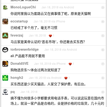
MonoLogueChi
Jan 18, 2018 via Android
3
你说阿里我以为套路云又在搞事情了呢，原来是天猫啊
eccstartup
Jan 18, 2018 via iPhone
4
已经戒了半个月了，毫无不习惯
feverzsj
Jan 18, 2018
1
5
马云家是美帝认证的“恶名市场”，你还敢去买东西？
torbrowserbridge
Jan 18, 2018 via Android
6
ali 产品能不用就不要用
Donald5VE
Jan 18, 2018 via iPhone
1
7
购物选京东～体会过两次就知道了
hongh2
Jan 18, 2018 via Android
1
8
买东西还是少买天猫店，人家交了保护费，有后台。
pq
Jan 18, 2018
9
搞不懂为何很多小学都要求用电话手表，可以说这玩意在国内市
场上，就没一家产品是合格的，全是拼价格的垃圾货，几十元的