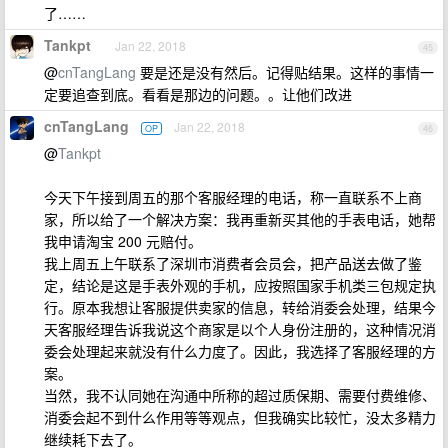
了……
Tankpt
Jan 22, 2018
45
@
cnTangLang
要是还是没有然后。记得贴结果。这样的事情一
定要追查到底。看看是那边的问题。。让他们改进
cnTangLang
Jan 22, 2018
OP
46
@
Tankpt
今天下午接到周五的那个客服经理的电话，称一直联系不上商
家，所以给了一个解决方案：我再重新买其他的手表电话，她帮
我申请淘宝 200 元赔付。
我上周五上午联系了深圳市消费者会员会，把产品送去做了鉴
定，结论是这是手表外观的手机，应按照国家手机类三包规定执
行。原本我想让客服提供卖家的信息，转给消委会处理，结果今
天客服经理告诉我说这个商家是以个人身份注册的，这种情况消
委会处理起来就没有什么力度了。因此，我选择了客服经理的方
案。
当然，我不认同她在沟通中所称的超过质保期、需要付费维修、
消委会起不到什么作用等等观点，但我确实比较忙，没太多精力
继续耗下去了。