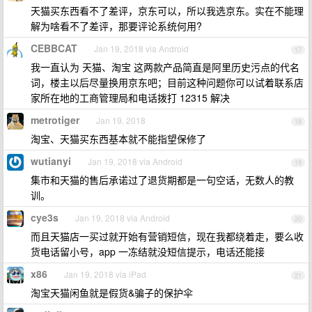
天猫买东西看不了差评，京东可以，所以我选京东。实在不能理
解为啥看不了差评，那要评论系统何用?
CEBBCAT
Jan 19, 2018 via Android
17
我一直认为 天猫、淘宝 这两款产品简直是阿里历史污点的代名
词，楼主以后尽量换用京东吧；目前这种问题你可以试着联系店
家所在地的工商管理局和电话拨打 12315 解决
metrotiger
Jan 19, 2018
18
淘宝、天猫买东西基本就不能指望保修了
wutianyi
Jan 19, 2018 via Android
19
集市和天猫的售后承诺过了退货期都是一句空话，无数人的教
训。
cye3s
Jan 19, 2018 via Android
20
而且天猫店一买过就开始有营销短信，现在我都绕着走，要么收
货电话留小号，app 一冻结就没短信提示，电话还能接
x86
Jan 19, 2018 via iPad
21
淘宝天猫闲鱼就是假货&骗子的保护伞