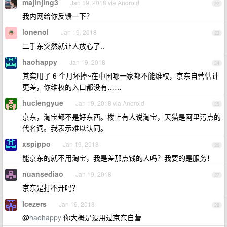
majinjing3
Jan 19, 2018 via Android
22
我内网给你反馈一下？
lonenol
Jan 19, 2018
23
二手东突然就让人放心了..
haohappy
Jan 19, 2018
24
其实用了 6 个月坏掉~在中国哪一家都不能维权，京东自营估计
更差，你维权的入口都没有……
huclengyue
Jan 19, 2018 via Android
25
京东，淘宝都不是好东西。楼上有人说淘宝，天猫是阿里污点的
代名词。我表示难以认同。
xspippo
Jan 19, 2018
26
能京东的就不用淘宝，我是差那点钱的人吗？我要的是服务！
nuansediao
Jan 19, 2018
27
京东是打不开吗？
Icezers
Jan 19, 2018
28
@
haohappy
你大概是没用过京东自营