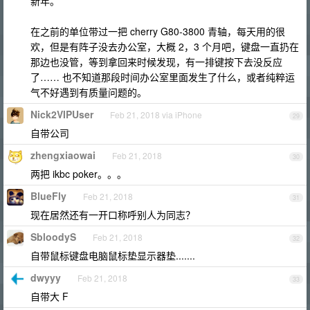
新年。
在之前的单位带过一把 cherry G80-3800 青轴，每天用的很
欢，但是有阵子没去办公室，大概 2，3 个月吧，键盘一直扔在
那边也没管，等到拿回来时候发现，有一排键按下去没反应
了…… 也不知道那段时间办公室里面发生了什么，或者纯粹运
气不好遇到有质量问题的。
Nick2VIPUser
Feb 21, 2018 via iPhone
29
自带公司
zhengxiaowai
Feb 21, 2018
30
两把 ikbc poker。。。
BlueFly
Feb 21, 2018
31
现在居然还有一开口称呼别人为同志？
SbloodyS
Feb 21, 2018
32
自带鼠标键盘电脑鼠标垫显示器垫.......
dwyyy
Feb 21, 2018
33
自带大 F