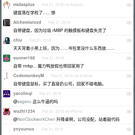
midasplus
Feb 21, 2018 via Android
10
键盘落在学校了……惨
Alchemistxxd
Feb 21, 2018
11
自带键盘，因为垃圾 rMBP 的触摸板和键盘失灵了
chiu
Feb 21, 2018
12
天天背着小黑上班，因为……书包里没什么东西放……
sunner168
Feb 21, 2018
13
自带 rmbp... 魔力鸭放假也带回家用了
CodemonkeyM
Feb 21, 2018 via Android
14
自带键盘鼠标，买了直接扔公司，回家不碰电脑。
yacolinqi
Feb 21, 2018
15
@
sagaxu
这么牛逼的吗
wuzhi1234
Feb 21, 2018 via iPhone
16
@
NonClockworkChen
升降桌啊，公司没配，站着敲代码
ynyounuo
Feb 21, 2018
17