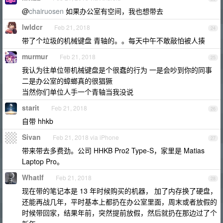
@
chairuosen
如果办公室有空间，我也想带去
lwldcr
Feb 21, 2018
24
带了个垃圾的机械键盘 青轴的。。每天中午不敢敲怕被人揍
murmur
Feb 21, 2018
25
我认为往单位带机械键盘是个很蠢的行为 一是会吵到你的同事
二是办公室的蟑螂真的很猖獗
当然你们单位人手一个青轴当我没说
starit
Feb 21, 2018
26
自带 hhkb
Sivan
Feb 21, 2018 via iPhone
27
带来带去多费劲。公司 HHKB Pro2 Type-S，家里是 Matias
Laptop Pro。
WhatIf
Feb 21, 2018
28
现在带的笔记本是 13 年时候购买的机器， 加了内存换了硬盘，
还能再战几年，平时基本上都扔在办公室里面，周末或者放假的
时候带回家，结果年前，突然提前放假，然后就扔在那边过了个