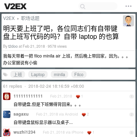
V2EX
职场话题
›
明天要上班了吧，各位同志们有自带键
盘上班写代码的吗？自带 laptop 的也算
By
t2doo
at Feb 21, 2018 · 9578 views
我每天带着一把 filco minila air 上班，然后晚上带回家，因为。。。
办公室据说有小偷
上班
Laptop
minila
Filco
61 replies
•
2018-02-24 18:16:59 +08:00
111111111111
Feb 21, 2018
1
1
自带键盘,但是下班懒得背回来。。。
sagaxu
Feb 21, 2018 via Android
2
2
自带键盘鼠标显示器以及桌子...
wuzhi1234
Feb 21, 2018 via iPhone
1
3