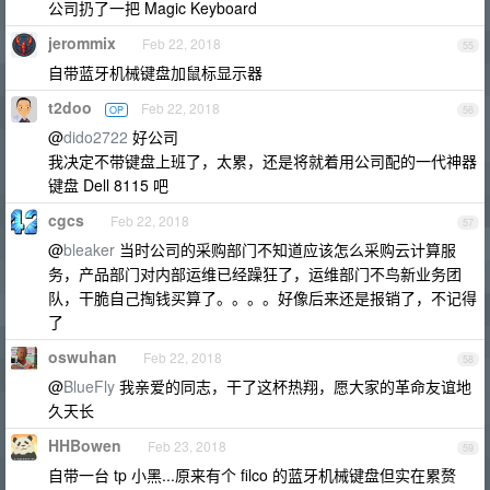
公司扔了一把 Magic Keyboard
jerommix
Feb 22, 2018
55
自带蓝牙机械键盘加鼠标显示器
t2doo
Feb 22, 2018
OP
56
@
dido2722
好公司
我决定不带键盘上班了，太累，还是将就着用公司配的一代神器
键盘 Dell 8115 吧
cgcs
Feb 22, 2018
57
@
bleaker
当时公司的采购部门不知道应该怎么采购云计算服
务，产品部门对内部运维已经躁狂了，运维部门不鸟新业务团
队，干脆自己掏钱买算了。。。。好像后来还是报销了，不记得
了
oswuhan
Feb 22, 2018
58
@
BlueFly
我亲爱的同志，干了这杯热翔，愿大家的革命友谊地
久天长
HHBowen
Feb 23, 2018
59
自带一台 tp 小黑...原来有个 filco 的蓝牙机械键盘但实在累赘