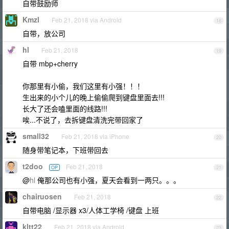
自带鼓励师
Kmzl
Feb 21, 2018 via Android
18
自带，放公司
hl
Feb 21, 2018
19
自带 mbp+cherry
你那里有小偷，我们这里有小强！！！
生出来的小个儿的晚上偷偷爬到键盘里面去!!!
长大了还会嗑里面的线路!!!
唉...不说了，去拆键盘清洗完带回家了
small32
Feb 21, 2018 via iPhone
20
随身带笔记本，下班带回去
t2doo
Feb 21, 2018
OP
21
@
hl
俺那公司也有小强，夏天会看到一两只。。。
chairuosen
Feb 21, 2018
22
自带电脑 /显示器 x3/人体工学椅 /键盘 上班
kltt22
Feb 21, 2018 via Android
23