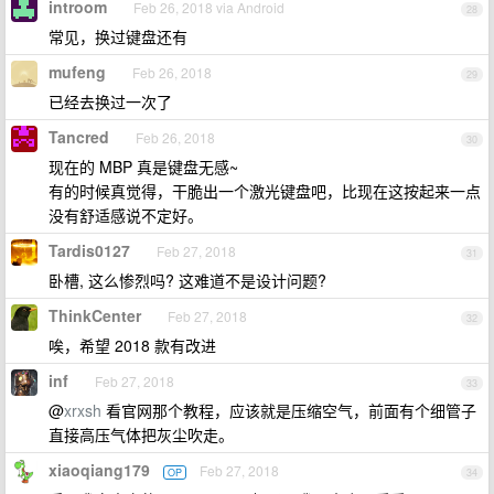
introom
Feb 26, 2018 via Android
28
常见，换过键盘还有
mufeng
Feb 26, 2018
29
已经去换过一次了
Tancred
Feb 26, 2018
30
现在的 MBP 真是键盘无感~
有的时候真觉得，干脆出一个激光键盘吧，比现在这按起来一点
没有舒适感说不定好。
Tardis0127
Feb 27, 2018
31
卧槽, 这么惨烈吗? 这难道不是设计问题?
ThinkCenter
Feb 27, 2018
32
唉，希望 2018 款有改进
inf
Feb 27, 2018
33
@
xrxsh
看官网那个教程，应该就是压缩空气，前面有个细管子
直接高压气体把灰尘吹走。
xiaoqiang179
Feb 27, 2018
OP
34