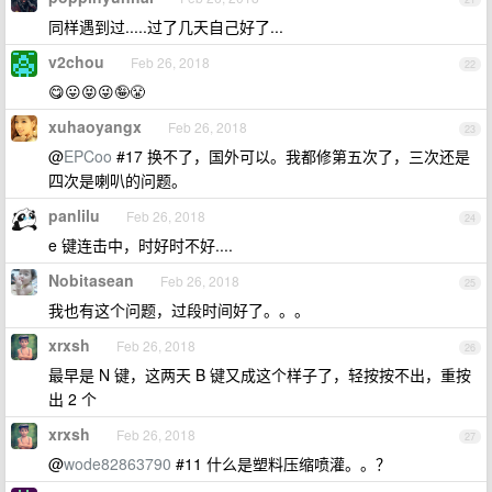
同样遇到过.....过了几天自己好了...
v2chou
Feb 26, 2018
22
😋😛😝😜🤪😤
xuhaoyangx
Feb 26, 2018
23
@
EPCoo
#17 换不了，国外可以。我都修第五次了，三次还是
四次是喇叭的问题。
panlilu
Feb 26, 2018
24
e 键连击中，时好时不好....
Nobitasean
Feb 26, 2018
25
我也有这个问题，过段时间好了。。。
xrxsh
Feb 26, 2018
26
最早是 N 键，这两天 B 键又成这个样子了，轻按按不出，重按
出 2 个
xrxsh
Feb 26, 2018
27
@
wode82863790
#11 什么是塑料压缩喷灌。。？