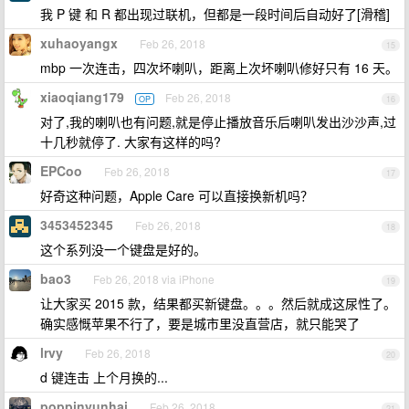
我 P 键 和 R 都出现过联机，但都是一段时间后自动好了[滑稽]
xuhaoyangx
Feb 26, 2018
15
mbp 一次连击，四次坏喇叭，距离上次坏喇叭修好只有 16 天。
xiaoqiang179
Feb 26, 2018
OP
16
对了,我的喇叭也有问题,就是停止播放音乐后喇叭发出沙沙声,过
十几秒就停了. 大家有这样的吗?
EPCoo
Feb 26, 2018
17
好奇这种问题，Apple Care 可以直接换新机吗？
3453452345
Feb 26, 2018
18
这个系列没一个键盘是好的。
bao3
Feb 26, 2018 via iPhone
19
让大家买 2015 款，结果都买新键盘。。。然后就成这尿性了。
确实感慨苹果不行了，要是城市里没直营店，就只能哭了
lrvy
Feb 26, 2018
20
d 键连击 上个月换的...
poppinyunhai
Feb 26, 2018
21