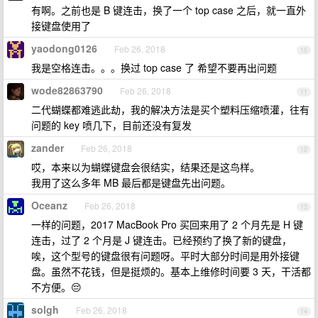
有啊。之前也是 B 键连击，换了一个 top case 之后，就一直外
接键盘使用了
yaodong0126
Feb 26, 2018
10
我是空格连击。。。换过 top case 了 希望不要再出问题
wode82863790
Feb 26, 2018
11
二代蝴蝶都难逃此劫，我的解决方法是买个塑料压缩喷灌，往有
问题的 key 喷几下，目前还没有复发
zander
Feb 26, 2018
12
哎，本来以为蝴蝶键盘会很结实，结果还是这鸟样。
我用了这么多年 MB 最后都是键盘先出问题。
Oceanz
Feb 26, 2018
13
一样的问题，2017 MacBook Pro 买回来用了 2 个月先是 H 键
连击，过了 2 个月是 J 键连击。已经预约了换了新的键盘，
唉，这个型号的键盘很有问题呀。平时大部分时间是用外接键
盘。虽然不花钱，但是挺烦的。基本上维修时间要 3 天，干活都
不方便。😔
solgh
Feb 26, 2018
14