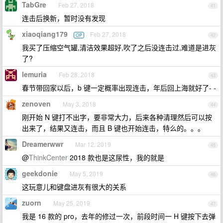
TabGre
Feb 27, 2018
41
连击后换新，暂时没有发现
xiaoqiang179
Feb 27, 2018
OP
42
我买了压缩空气罐,清洁效果超好,吹了之后没连击过,难道是进灰
了?
lemuria
Feb 28, 2018
43
春节带回家以后，b 键一定概率出现连击，年后回上海就好了- -
zenoven
May 3, 2018
44
刚开始 N 键打不出字，要非常大力，后来各种清理然后可以按
出来了，结果又连击，而且 B 键也开始连击，特么的。。。
Dreamerwwr
Mar 12, 2019
45
@
ThinkCenter
2018 款也是这尿性，我的就是
geekdonie
May 5, 2019
46
这玩意儿和键盘进灰有很大的关系
zuorn
May 25, 2019
47
我是 16 款的 pro，去年的修过一次，前段时间一 H 键按下去弹