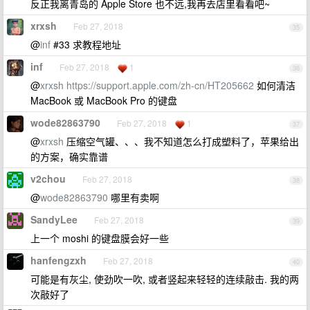
反正我离青岛的 Apple Store 也不远,我再去店里看看吧~
xrxsh
Feb 27, 2018
35
@
inf
#33 求教程地址
inf
Feb 27, 2018
1
36
@
xrxsh
https://support.apple.com/zh-cn/HT205662
如何清洁
MacBook 或 MacBook Pro 的键盘
wode82863790
Feb 27, 2018
1
37
@
xrxsh
压缩空气罐、、、我不知道怎么打成塑料了，苹果给出
的方案，确实靠谱
v2chou
Feb 27, 2018
38
@
wode82863790
哪里有卖啊
SandyLee
Feb 27, 2018
39
上一个 moshi 的键盘膜会好一些
hanfengzxh
Feb 27, 2018
40
可能是有灰尘, 使劲吹一吹, 或者竖起来轻轻的连续敲击. 我的两
次敲好了