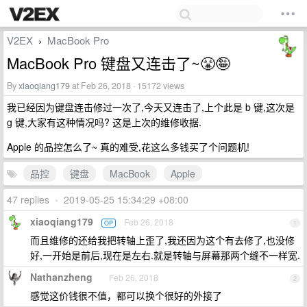
V2EX
MacBook Pro
›
MacBook Pro 键盘又连击了~😤🤪
By
xiaoqiang179
at Feb 26, 2018 · 15172 views
我已经因为键盘连击修过一次了,今天又连击了,上个此是 b 键,这次是
g 键,大家有这种情况吗? 这是上次的维修收据.
Apple 的品控怎么了~ 真的难受,花这么多钱买了个问题机!
品控
键盘
MacBook
Apple
47 replies
•
2019-05-25 15:34:29 +08:00
xiaoqiang179
Feb 26, 2018
OP
1
而且维修的还给我把转轴上歪了,我还因为这个有去修了,也没修
好,一开始是前后,现在是左右.就是转轴与屏幕那两个缝不一样宽.
Nathanzheng
Feb 26, 2018
2
感觉这价钱很不值，都可以换个很好的外接了