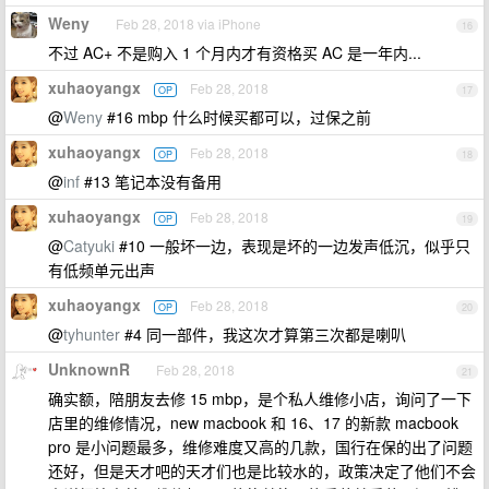
Weny
Feb 28, 2018 via iPhone
16
不过 AC+ 不是购入 1 个月内才有资格买 AC 是一年内...
xuhaoyangx
Feb 28, 2018
OP
17
@
Weny
#16 mbp 什么时候买都可以，过保之前
xuhaoyangx
Feb 28, 2018
OP
18
@
inf
#13 笔记本没有备用
xuhaoyangx
Feb 28, 2018
OP
19
@
Catyuki
#10 一般坏一边，表现是坏的一边发声低沉，似乎只
有低频单元出声
xuhaoyangx
Feb 28, 2018
OP
20
@
tyhunter
#4 同一部件，我这次才算第三次都是喇叭
UnknownR
Feb 28, 2018
21
确实额，陪朋友去修 15 mbp，是个私人维修小店，询问了一下
店里的维修情况，new macbook 和 16、17 的新款 macbook
pro 是小问题最多，维修难度又高的几款，国行在保的出了问题
还好，但是天才吧的天才们也是比较水的，政策决定了他们不会