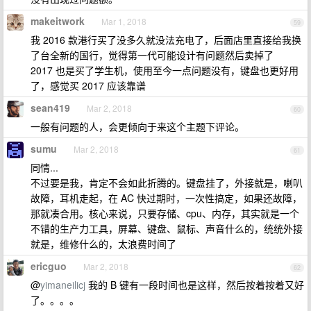
makeitwork
Mar 1, 2018
59
我 2016 款港行买了没多久就没法充电了，后面店里直接给我换
了台全新的国行，觉得第一代可能设计有问题然后卖掉了
2017 也是买了学生机，使用至今一点问题没有，键盘也更好用
了，感觉买 2017 应该靠谱
sean419
Mar 2, 2018
60
一般有问题的人，会更倾向于来这个主题下评论。
sumu
Mar 2, 2018
61
同情...
不过要是我，肯定不会如此折腾的。键盘挂了，外接就是，喇叭
故障，耳机走起，在 AC 快过期时，一次性搞定，如果还故障，
那就凑合用。核心来说，只要存储、cpu、内存，其实就是一个
不错的生产力工具，屏幕、键盘、鼠标、声音什么的，统统外接
就是，维修什么的，太浪费时间了
ericguo
Mar 2, 2018
62
@
yimaneilicj
我的 B 键有一段时间也是这样，然后按着按着又好
了。。。。