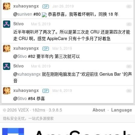
xuhaoyangx
Jan 26, 2019
OP
82
@
suniven
#80
恭喜恭喜，我等着坏喇叭，同换 18 年
Stivo
Mar 5, 2019
83
近半年喇叭坏了两次了。所以是第三次走 CRU 还是第四次才能
走 CRU 啊，感觉 AppleCare 只有十个多月了好着急
xuhaoyangx
Mar 5, 2019
OP
84
@
Stivo
#82 要半年内 第三次就可以
Stivo
Mar 6, 2019
85
@
xuhaoyangx
就在刚刚电脑发出了“欢迎前往 Genius Bar ”的声
音
xuhaoyangx
Mar 6, 2019
OP
86
@
Stivo
#84 恭喜
© 2026 V2EX · 182ms · 3.9.8.5
About
·
Language
隐私安全无忧，一站式多源搜索