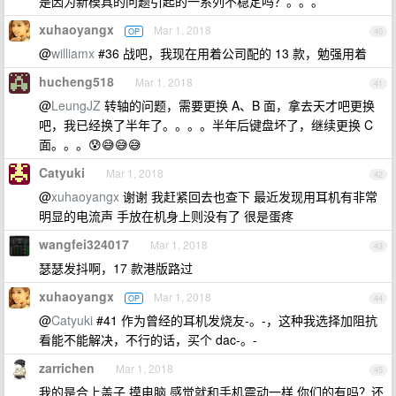
是因为新模具的问题引起的一系列不稳定吗？。。。
xuhaoyangx
Mar 1, 2018
OP
40
@
williamx
#36 战吧，我现在用着公司配的 13 款，勉强用着
hucheng518
Mar 1, 2018
41
@
LeungJZ
转轴的问题，需要更换 A、B 面，拿去天才吧更换
吧，我已经换了半年了。。。。半年后键盘坏了，继续更换 C
面。。。😰😅😅😅
Catyuki
Mar 1, 2018
42
@
xuhaoyangx
谢谢 我赶紧回去也查下 最近发现用耳机有非常
明显的电流声 手放在机身上则没有了 很是蛋疼
wangfei324017
Mar 1, 2018
43
瑟瑟发抖啊，17 款港版路过
xuhaoyangx
Mar 1, 2018
OP
44
@
Catyuki
#41 作为曾经的耳机发烧友-。-，这种我选择加阻抗
看能不能解决，不行的话，买个 dac-。-
zarrichen
Mar 1, 2018
45
我的是合上盖子 摸电脑 感觉就和手机震动一样 你们的有吗？还