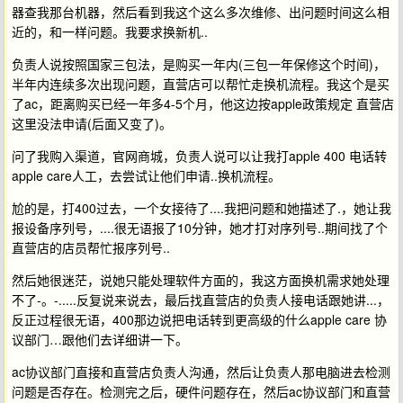
器查我那台机器，然后看到我这个这么多次维修、出问题时间这么相
近的，和一样问题。我要求换新机..
负责人说按照国家三包法，是购买一年内(三包一年保修这个时间)，
半年内连续多次出现问题，直营店可以帮忙走换机流程。我这个是买
了ac，距离购买已经一年多4-5个月，他这边按apple政策规定 直营店
这里没法申请(后面又变了)。
问了我购入渠道，官网商城，负责人说可以让我打apple 400 电话转
apple care人工，去尝试让他们申请..换机流程。
尬的是，打400过去，一个女接待了....我把问题和她描述了.，她让我
报设备序列号，....很无语报了10分钟，她才打对序列号..期间找了个
直营店的店员帮忙报序列号..
然后她很迷茫，说她只能处理软件方面的，我这方面换机需求她处理
不了-。-.....反复说来说去，最后找直营店的负责人接电话跟她讲...，
反正过程很无语，400那边说把电话转到更高级的什么apple care 协
议部门…跟他们去详细讲一下。
ac协议部门直接和直营店负责人沟通，然后让负责人那电脑进去检测
问题是否存在。检测完之后，硬件问题存在，然后ac协议部门和直营