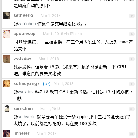
是风扇启动的原因？
sethverlo
Mar 1, 2018
46
@
zarrichen
你这个是充电线没接地。。
spoonwep
Mar 1, 2018 via iPhone
47
同 B 键连按，同主板更换，在三个月内发生的，从此对 mac 产
品失望
vvdvdsv
Mar 1, 2018
48
瑟瑟发抖，但是看 18 款（如果有）顶多也是更新一下 CPU
吧，难道真的要去买老款
xuhaoyangx
Mar 1, 2018
OP
49
@
vvdvdsv
#47 18 款有 CPU 更新的话，估计是 13 寸的双核->
四核
zarrichen
Mar 1, 2018
50
@
sethverlo
就是要再单独买一条 apple 那个三相的延长线了？
太坑了，以前都是标配的，现在要 100 多块
imherer
Mar 1, 2018
51