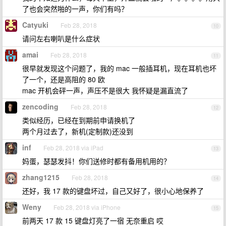
了也会突然啪的一声，你们有吗？
Catyuki
Feb 28, 2018
10
请问左右喇叭是什么症状
amai
Feb 28, 2018
11
很早就发现这个问题了，我的 mac 一般插耳机，现在耳机也坏
了一个，还是高阻的 80 欧
mac 开机会砰一声，声压不是很大 我怀疑是漏直流了
zencoding
Feb 28, 2018
12
类似经历，已经在到期前申请换机了
两个月过去了，新机(定制款)还没到
inf
Feb 28, 2018 via iPad
13
妈蛋，瑟瑟发抖！你们送修时都有备用机用的？
zhang1215
Feb 28, 2018
14
还好，我 17 款的键盘坏过，自己又好了，很小心地保养了
Weny
Feb 28, 2018 via iPhone
15
前两天 17 款 15 键盘灯亮了一宿 无奈重启 哎