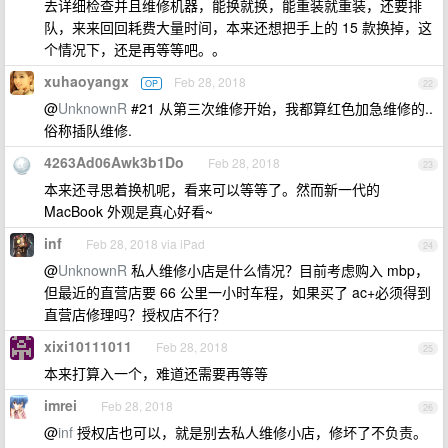
去详细检查并且维修机器，能换就换，能重装就重装，还要排
队，来来回回耗费大量时间，本来还想把手上的 15 款换掉，这
个情况下，还是再等等吧。。
xuhaoyangx
Feb 28, 2018
OP
22
@
UnknownR
#21 从第三次维修开始，我都算红色加急维修的..
俗称插队维修.
4263Ad06Awk3b1Do
Feb 28, 2018
23
本来还寻思着换机呢，看来可以等等了。然而新一代的
MacBook 外观是真心好看~
inf
Feb 28, 2018 via iPad
24
@
UnknownR
私人维修小店是什么情况？目前考虑购入 mbp，
但最近的直营店要 66 公里一小时车程，如果买了 ac+必须得到
直营店修理吗？授权店不行？
xixi10111011
Feb 28, 2018
25
本来打算入一个，难道还需要再等等
imrei
Feb 28, 2018
26
@
inf
授权店也可以，就是别去私人维修小店，修坏了不负责。