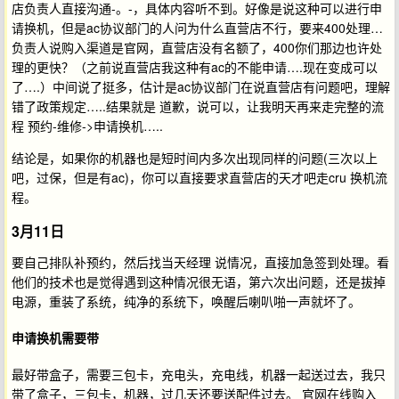
店负责人直接沟通-。-，具体内容听不到。好像是说这种可以进行申
请换机，但是ac协议部门的人问为什么直营店不行，要来400处理…
负责人说购入渠道是官网，直营店没有名额了，400你们那边也许处
理的更快？（之前说直营店我这种有ac的不能申请….现在变成可以
了….）中间说了挺多，估计是ac协议部门在说直营店有问题吧，理解
错了政策规定…..结果就是 道歉，说可以，让我明天再来走完整的流
程 预约-维修->申请换机…..
结论是，如果你的机器也是短时间内多次出现同样的问题(三次以上
吧，过保，但是有ac)，你可以直接要求直营店的天才吧走cru 换机流
程。
3月11日
要自己排队补预约，然后找当天经理 说情况，直接加急签到处理。看
他们的技术也是觉得遇到这种情况很无语，第六次出问题，还是拔掉
电源，重装了系统，纯净的系统下，唤醒后喇叭啪一声就坏了。
申请换机需要带
最好带盒子，需要三包卡，充电头，充电线，机器一起送过去，我只
带了盒子，三包卡，机器，过几天还要送配件过去。 官网在线购入