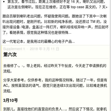
第五次，春节过后，距离上次维修好不足 16 天，喇叭又出问题，
这次是左侧喇叭，现在正在维修，正在等 top case 英文的，7 天+
跟店员聊到喇叭老出问题，怀疑我使用问题。跟她谈了下其中一次喇
叭出现问题时，是刚开机，比较新的纯净系统，没还原过 TM 的，没
接外接设备 /电源，盒盖过一阵打开，喇叭吱吱吱异响一声，然后就坏
了，看她表情，感觉我这种情况也是很特殊...
这一代笔记本，是我用过的最糟心的电子产品...
Supplement 1 · 2018 年 3 月 11 日
第六次
去维修了-。-，带上老妈，经过昨天下午扯皮，今天走了申请换机的
流程。
分享大家参考，仅供参考，我的这种情况特殊，随过了一年，但是有
AC，按照直营店的语气，感觉只是连续3次出现问题，比较难走换机
流程。
3月10号
到那儿，直接找他们的直营店的负责人...，然后说了下情况，就拿机