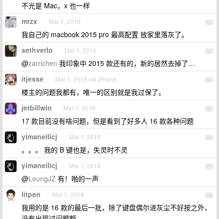
不光是 Mac，x 也一样
mrzx
Mar 1, 2018
52
我自己的 macbook 2015 pro 最高配置 放家里落灰了。
sethverlo
Mar 1, 2018
53
@
zarrichen
我印象中 2015 款还有的，新的居然去掉了…
itjesse
Mar 1, 2018 via iPhone
54
楼主的问题我都有，唯一的区别就是我过保了。
jetbillwin
Mar 1, 2018
55
17 款目前没有啥问题，但是看到了好多人 16 款各种问题
yimaneilicj
Mar 1, 2018
56
。。。 我的 B 键也是，失灵时不灵
yimaneilicj
Mar 1, 2018
57
@
LeungJZ
有！啪的一声
litpen
Mar 1, 2018
58
我用的是 16 款的最后一批，除了键盘偶尔进灰尘不好按之外，
没有出现过问题额。