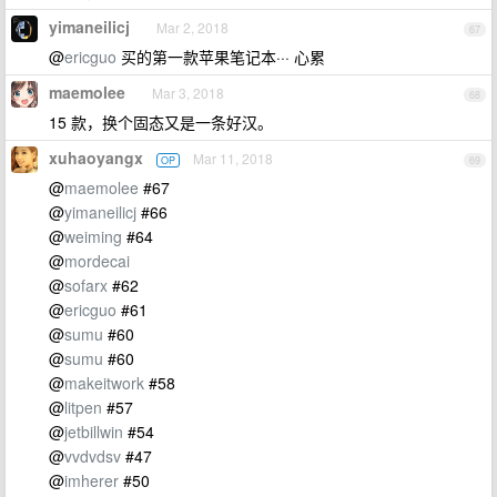
yimaneilicj
Mar 2, 2018
67
@
ericguo
买的第一款苹果笔记本··· 心累
maemolee
Mar 3, 2018
68
15 款，换个固态又是一条好汉。
xuhaoyangx
Mar 11, 2018
OP
69
@
maemolee
#67
@
yimaneilicj
#66
@
weiming
#64
@
mordecai
@
sofarx
#62
@
ericguo
#61
@
sumu
#60
@
sumu
#60
@
makeitwork
#58
@
litpen
#57
@
jetbillwin
#54
@
vvdvdsv
#47
@
imherer
#50