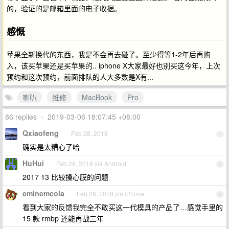
的，验证的是邮箱里面的电子收据。
感慨
苹果全新换代的东西，我是不会再去碰了。至少得等1-2年后再购
入，该买苹果还是买苹果的.. iphone X大家最好也别买这今年，上次
预约和这次预约，前面排队的人大多数是X有...
喇叭
维修
MacBook
Pro
86 replies
•
2019-03-06 18:07:45 +08:00
Qxiaofeng
Feb 28, 2018
1
确实是太糟心了哈
HuHui
Feb 28, 2018 via Android
2
2017 13 比较操心膜的问题
eminemcola
Feb 28, 2018 via iPhone
3
看到大家的反馈我完全不敢买这一代模具的产品了…感觉手里的
15 款 rmbp 还能再战三年