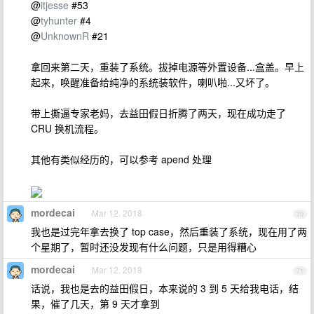
@
itjesse
#53
@
tyhunter
#4
@
UnknownR
#21
拿回来第二天，重装了系统。拔掉电源等外置设备...盒盖。早上
起来，唤醒准备给纯净的系统装软件，喇叭啪...又坏了。
带上撕逼专家老妈，去益田假日折腾了两天，现在成功走了
CRU 换机流程。
其他有类似经历的，可以参考 apend 处理
mordecai
Mar 12, 2018
70
我也是过完年拿去换了 top case，然后重装了系统，现在用了两
个星期了，暂时还没发现有什么问题，只是用得糟心
mordecai
Mar 12, 2018
71
话说，我也是去的益田假日，本来说的 3 到 5 天给我电话，结
果，催了几天，第 9 天才拿到