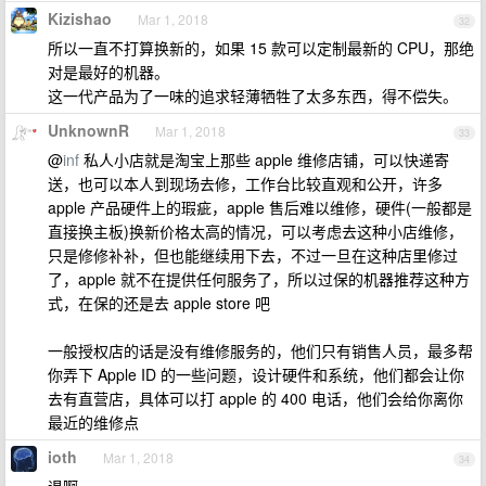
Kizishao
Mar 1, 2018
32
所以一直不打算换新的，如果 15 款可以定制最新的 CPU，那绝
对是最好的机器。
这一代产品为了一味的追求轻薄牺牲了太多东西，得不偿失。
UnknownR
Mar 1, 2018
33
@
inf
私人小店就是淘宝上那些 apple 维修店铺，可以快递寄
送，也可以本人到现场去修，工作台比较直观和公开，许多
apple 产品硬件上的瑕疵，apple 售后难以维修，硬件(一般都是
直接换主板)换新价格太高的情况，可以考虑去这种小店维修，
只是修修补补，但也能继续用下去，不过一旦在这种店里修过
了，apple 就不在提供任何服务了，所以过保的机器推荐这种方
式，在保的还是去 apple store 吧
一般授权店的话是没有维修服务的，他们只有销售人员，最多帮
你弄下 Apple ID 的一些问题，设计硬件和系统，他们都会让你
去有直营店，具体可以打 apple 的 400 电话，他们会给你离你
最近的维修点
ioth
Mar 1, 2018
34