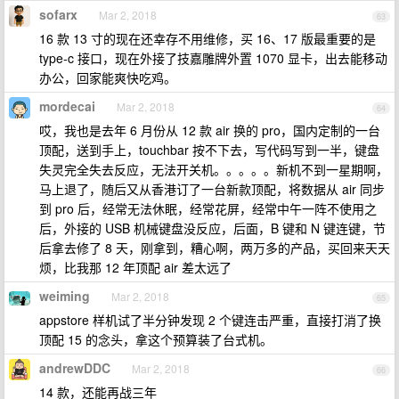
sofarx
Mar 2, 2018
63
16 款 13 寸的现在还幸存不用维修，买 16、17 版最重要的是
type-c 接口，现在外接了技嘉雕牌外置 1070 显卡，出去能移动
办公，回家能爽快吃鸡。
mordecai
Mar 2, 2018
64
哎，我也是去年 6 月份从 12 款 air 换的 pro，国内定制的一台
顶配，送到手上，touchbar 按不下去，写代码写到一半，键盘
失灵完全失去反应，无法开关机。。。。。新机不到一星期啊，
马上退了，随后又从香港订了一台新款顶配，将数据从 air 同步
到 pro 后，经常无法休眠，经常花屏，经常中午一阵不使用之
后，外接的 USB 机械键盘没反应，后面，B 键和 N 键连键，节
后拿去修了 8 天，刚拿到，糟心啊，两万多的产品，买回来天天
烦，比我那 12 年顶配 air 差太远了
weiming
Mar 2, 2018
65
appstore 样机试了半分钟发现 2 个键连击严重，直接打消了换
顶配 15 的念头，拿这个预算装了台式机。
andrewDDC
Mar 2, 2018
66
14 款，还能再战三年