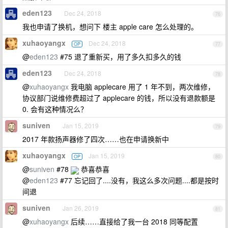
eden123
Dec 24, 2018
76
我也申请了换机，想问下 楼主 apple care 怎么处理的。
xuhaoyangx
Dec 24, 2018
OP
77
@
eden123
#75 退了重新买，用了多久扣多久的钱
eden123
Dec 24, 2018
78
@
xuhaoyangx
我电脑 applecare 用了 1 年不到，两次维修，
协议部门说维修费超过了 applecare 的钱，所以没有退款额是
0. 会有这种情况么？
suniven
Jan 15, 2019
79
2017 年款扬声器修了四次……也在申请换新中
xuhaoyangx
Jan 15, 2019
OP
80
@
suniven
#78
恭喜恭喜
@
eden123
#77 忘记回了....没有，我这么多次问题....都是按时
间退
suniven
Jan 26, 2019
81
@
xuhaoyangx
后续……直接给了我一台 2018 同等配置