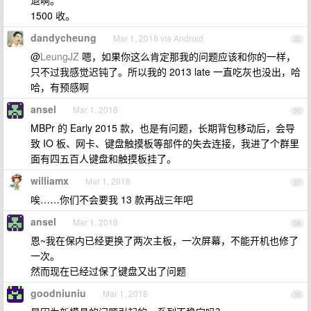
退啊。
1500 收。
dandycheung
Mar 1, 2018 via Android
35
@
LeungJZ
嗯，如果你这么肯定那我的问题应该和你的一样，
只不过我感觉迟钝了。所以我的 2013 late 一直吃灰也没出，哈
哈，有预感啊
ansel
Mar 1, 2018
36
MBPr 的 Early 2015 款，也是有问题，长期背包移动后，会导
致 IO 板、网卡、键盘触摸板等部件的失去连接，我进了个群里
面有四五百人键盘和触摸板挂了。
williamx
Mar 1, 2018
37
唉……你们不会要我 13 款再战三年吧
ansel
Mar 1, 2018
38
恩~我在保内已经更换了两次主板，一次屏幕，不能开机也修了
一次。
然而现在已经过保了键盘又出了问题
goodniuniu
Mar 1, 2018
39