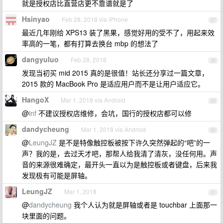
就是授权店比直营店更不靠谱就是了
Hsinyao
Feb 28, 2018 via iPhone
27
最近几年刚给 XPS13 装了黑果，感觉好用的受不了，用起来效
率高的一笔，都有打算去换台 mbp 的想法了
dangyuluo
Feb 28, 2018
28
发现当初买 mid 2015 真的是很值！站长还分享过一篇文章，
2015 款的 MacBook Pro 是适应用户而不是让用户适应它。
HangoX
Mar 1, 2018 via Android
29
@
inf
不建议授权店维修，会坑，国行的授权店都可以修
dandycheung
Mar 1, 2018 via Android
30
@
LeungJZ
是不是特像触控板被按下许久突然弹起的“吧”的一
声？我的是，去过天才吧，那帮人给我清了清灰，没任何用。声
音的来源很难确定，最开头一直以为是触控板或者键盘，后来我
发现极有可能是屏轴。
LeungJZ
Mar 1, 2018
31
@
dandycheung
我个人认为就是屏轴或者是 touchbar 上面那一
块里面的问题。