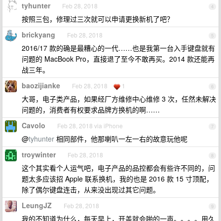
tyhunter
Feb 28, 2018
4
按照三包，修理过三次就可以申请更换新机了吧？
brickyang
Feb 28, 2018
5
2016/17 款的确是最糟心的一代……也是我第一台入手键盘就有
问题的 MacBook Pro，直接退了至今不敢再买。2014 款还能再
战三年。
baozijianke
Feb 28, 2018
1
6
大哥，电子类产品，如果经厂方维修中心维修 3 次，任然未解决
问题的，消费者有权要求品牌方换机的啊……
Cavolo
Feb 28, 2018 via iPhone
7
@
tyhunter
相同部件，他那喇叭一左一右的故意玩他呢
troywinter
Feb 28, 2018
8
这个其实看个人运气吧，电子产品的品控都会有些许不同的，问
题太多应该招 Apple 联系换机，我的也是 2016 款 15 寸顶配，
除了偶尔键盘连击，从来没出现过其它问题。
LeungJZ
Feb 28, 2018
9
我的不知道为什么，每天早上，开盖就会啪的一声。。。。用久