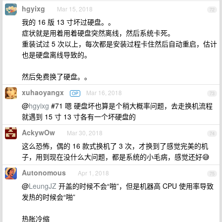
hgyixg
Mar 15, 2018
72
我的 16 版 13 寸坏过硬盘。。
症状就是用着用着硬盘突然离线，然后系统卡死。
重装试过 5 次以上，每次都是安装过程卡住然后自动重启，估计
也是硬盘离线导致的。
然后免费换了硬盘。。
xuhaoyangx
Mar 16, 2018
OP
73
@
hgyixg
#71 嗯 硬盘坏也算是个稍大概率问题，去走换机流程
就遇到 15 寸 13 寸各有一个坏硬盘的
AckywOw
Mar 30, 2018
74
这么恐怖，偶的 16 款式换机了 3 次，才换到了感觉完美的机
子，用到现在没什么大问题，都是系统的小毛病，感觉还好😅
Autonomous
Apr 1, 2018
75
@
LeungJZ
开盖的时候不会“啪”，但是机器高 CPU 使用率导致
发热的时候会“啪”
热胀冷缩