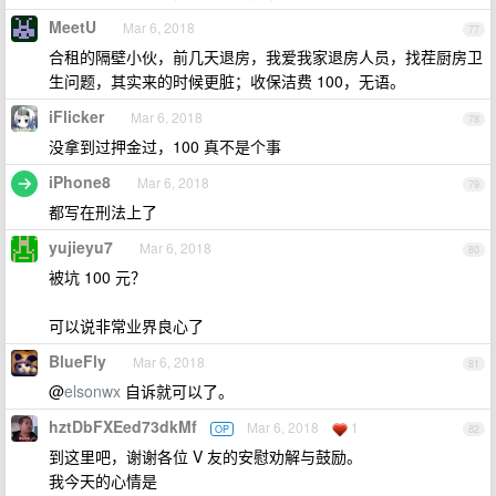
MeetU
Mar 6, 2018
77
合租的隔壁小伙，前几天退房，我爱我家退房人员，找茬厨房卫
生问题，其实来的时候更脏；收保洁费 100，无语。
iFlicker
Mar 6, 2018
78
没拿到过押金过，100 真不是个事
iPhone8
Mar 6, 2018
79
都写在刑法上了
yujieyu7
Mar 6, 2018
80
被坑 100 元？
可以说非常业界良心了
BlueFly
Mar 6, 2018
81
@
elsonwx
自诉就可以了。
hztDbFXEed73dkMf
Mar 6, 2018
1
OP
82
到这里吧，谢谢各位 V 友的安慰劝解与鼓励。
我今天的心情是