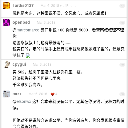
Tardis0127
Mar 6, 2018 via iPhone
47
我也是房东，这种事说不清，全凭良心，或者凭谁狠！
openbsd
Mar 6, 2018
48
@
marcomarco
哥们别说 100 你就是 5000，看警察叔叔理不理
你
请警察叔叔上门也有最低消的......
说实在的，走的时候手上还有瓶甲醛想扔他家院子里的，还是克
制住了
cpygui
Mar 6, 2018
49
买 502，趁房子里没人往钥匙孔里一挤。
经济损失补不回但是心里爽。
千金难买我高兴。
mrzx
Mar 6, 2018
4
50
@
elsonwx
这社会本来就没有公平，尤其在你没钱，没权力的时
候。
但绝对不是说放弃追求公平，当你有钱有势，你会发现很多事情
会变得很好办。