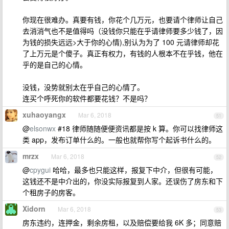
你现在很难办。真要有钱，你花个几万元，也要请个律师让自己
去消消气也不是值得吗（没钱你只能在乎请律师要多少钱了，因
为钱的损失远远>大于你的心情),别认为为了 100 元请律师却花
了上万元是个傻子。真正有权力，有钱的人根本不在乎钱，他在
乎的是自己的心情。
没钱，没势就别太在乎自己的心情了。
连买个呼死你的软件都要花钱？不是吗？
xuhaoyangx
Mar 6, 2018
51
@
elsonwx
#18 律师随随便便资讯都是按 k 算。你可以找律师这
类 app，发布订单什么的。一般也就帮你写个起诉书什么的。
mrzx
Mar 6, 2018
52
@
cpygui
哈哈，最多也只能这样，报复下中介，但很有可能，
这钱还不是中介出的，你没实际报复到人家。还误伤了房东和下
个租房子的房客。
Xidorn
Mar 6, 2018
53
房东违约，连押金，剩余房租，以及赔偿要给我 6K 多；同意赔