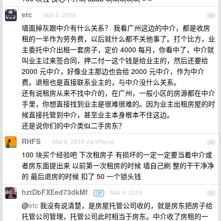
etc
Mar 6, 2018
28
墙面掉灰跟中介有什么关系？ 我看广州这边的中介，都是收房
租的一半作为劳务费，以后就什么都不关他事了。打个比方，业
主委托中介出租一套房子，定价 4000 每月，你看中了，中介就
叫业主过来签合同，押二付一这个钱是给业主的，然后还要给
2000 元中介，好像业主那边也会给 2000 元中介，作为中介
费。退租也是直接联系业主的，与中介没什么关系。
还有说租房从来不找中介的，在广州，一般小区的房源都在中介
手里，你想直接找到业主是很难很难的。因为业主出租房屋的时
候直接托管到中介，甚至业主本身根本不住这边。
还是说你们的中介类似二手房东？
RHFS
Mar 6, 2018 via iPhone
29
100 块买个经验吧 下次租房子 有损坏的一定一定要当着中介或
者房东面提出来 以前第一次租房的时候 墙自己刷 整的干干净净
的 最后退房的时候 扣了 50 一个锁头钱
hztDbFXEed73dkMf
Mar 6, 2018
OP
30
@
etc
我没有说清楚，是房屋托管公司收的，就是房东把房子给
托管公司管理，托管公司此时相当于房东。中介收了房租的一