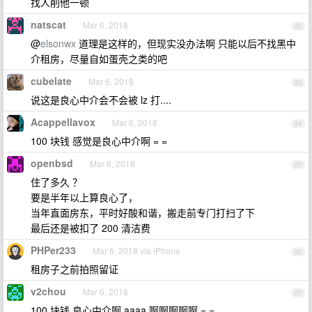
找人削他一顿
natscat
Mar 6, 2018
22
@
elsonwx
道理是这样的，但现实没办法啊 只能以后不找黑中
介租房，尽量自如蛋壳之类的吧
cubelate
Mar 6, 2018
23
说这是良心中介会不会被 lz 打....
Acappellavox
Mar 6, 2018
24
100 块钱 感觉是良心中介啊 = =
openbsd
Mar 6, 2018
25
住了多久 ？
要是半年以上算良心了，
当年直面房东，平时好酸和谐，搬走前专门打扫了下
最后还是被扣了 200 清洁费
PHPer233
Mar 6, 2018 via iPhone
26
租房子之前拍照留证
v2chou
Mar 6, 2018
27
100 块钱 良心中介啊 aaaa 啊啊啊啊啊 = =