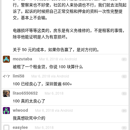
行，警察来也不好使，社区的人来协调也不行，我们就去法院起
诉了。起诉的时候把自己正常交租和押金的资料一次性完整提
交，基本上不会输。
电器损坏等等这类的，房东是有义务维修的，不是租客的事情，
除非他能证明是人为有意损坏。
关于 50 元的成本，如果你告赢了，是对方付的。
mozutaba
Mar 6, 2018 via Android
91
被框了一个租金贷，你说 100 块算什么
limi58
Mar 6, 2018 via Android
92
100 已经良心了，深圳普遍 600+
litao6550652
Mar 6, 2018
93
100 真的太良心了
wlwood
Mar 6, 2018 via Android
94
我真想砍死中介的
easylee
Mar 6, 2018
95