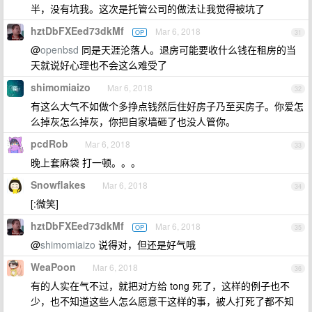
半，没有坑我。这次是托管公司的做法让我觉得被坑了
hztDbFXEed73dkMf
Mar 6, 2018
OP
31
@
openbsd
同是天涯沦落人。退房可能要收什么钱在租房的当
天就说好心理也不会这么难受了
shimomiaizo
Mar 6, 2018
32
有这么大气不如做个多挣点钱然后住好房子乃至买房子。你爱怎
么掉灰怎么掉灰，你把自家墙砸了也没人管你。
pcdRob
Mar 6, 2018
33
晚上套麻袋 打一顿。。。
Snowflakes
Mar 6, 2018
34
[:微笑]
hztDbFXEed73dkMf
Mar 6, 2018
OP
35
@
shimomiaizo
说得对，但还是好气哦
WeaPoon
Mar 6, 2018
36
有的人实在气不过，就把对方给 tong 死了，这样的例子也不
少，也不知道这些人怎么愿意干这样的事，被人打死了都不知