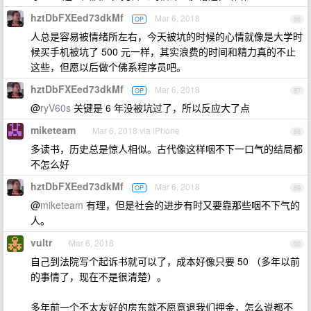
hztDbFXEed73dkMf
Mar 6, 2018
OP
86
人总是容易被情绪所左右，今天被坑的时候的心情就像是大学时
候买手机被坑了 500 元一样，其实浪费的时间和精力真的不止
这些，但愿以后做个佛系程序员吧。
hztDbFXEed73dkMf
Mar 6, 2018
OP
87
@
ryV60s
关键是 6 年没被坑过了，所以反应大了点
miketeam
Mar 6, 2018 via iPhone
88
多读书，历史总是惊人相似。古代像这样咽不下一口气的结局都
不怎么好
hztDbFXEed73dkMf
Mar 6, 2018
OP
89
@
miketeam
有理，但是社会的进步有时又要靠那些咽不下气的
人。
vultr
Mar 6, 2018
90
自己到法院写个起诉书就可以了，成本好像只要 50 （多年以前
的事情了，现在不是很清楚）。
多年前一个不太友好的房东就不愿意退我们押金，怎么说都不