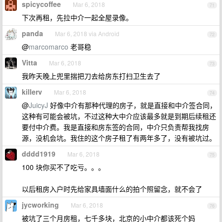
spicycoffee
Mar 6, 2018
71
下次再租，先拉中介一起全屋录像。
panda
Mar 6, 2018 via Android
72
@
marcomarco
老哥稳
Vitta
Mar 6, 2018
73
我昨天晚上兜里揣把刀去给房东打扫卫生去了
killerv
Mar 6, 2018
74
@
JuicyJ
好像中介有那种代理的房子，就是直接和中介签合同，
这种有可能会被坑，不过这种大中介应该最多就是到期后续租还
要付中介费。我是直接和房东签的合同，中介只负责帮我找房
源，没机会坑。我住的这个房子租了有两年多了，没有被坑过。
dddd1919
Mar 6, 2018
75
100 块你买不了吃亏。。。
以后租房入户时先给家具墙面什么的拍个照留念，就不会了
jycworking
Mar 6, 2018
76
被坑了三个月房租，七千多块，北京的小中介都该死个妈