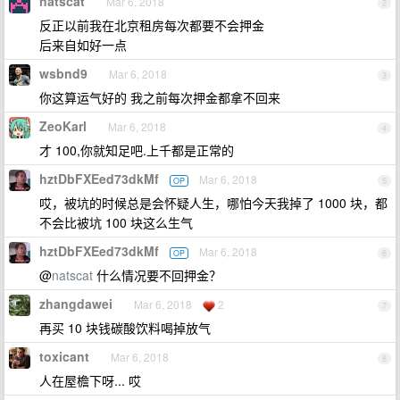
natscat
Mar 6, 2018
2
反正以前我在北京租房每次都要不会押金
后来自如好一点
wsbnd9
Mar 6, 2018
3
你这算运气好的 我之前每次押金都拿不回来
ZeoKarl
Mar 6, 2018
4
才 100,你就知足吧.上千都是正常的
hztDbFXEed73dkMf
Mar 6, 2018
OP
5
哎，被坑的时候总是会怀疑人生，哪怕今天我掉了 1000 块，都
不会比被坑 100 块这么生气
hztDbFXEed73dkMf
Mar 6, 2018
OP
6
@
natscat
什么情况要不回押金？
zhangdawei
Mar 6, 2018
2
7
再买 10 块钱碳酸饮料喝掉放气
toxicant
Mar 6, 2018
8
人在屋檐下呀... 哎