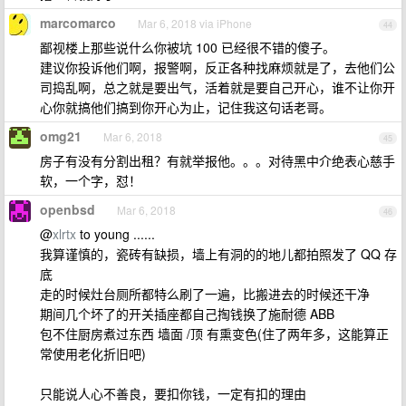
marcomarco
Mar 6, 2018 via iPhone
44
鄙视楼上那些说什么你被坑 100 已经很不错的傻子。
建议你投诉他们啊，报警啊，反正各种找麻烦就是了，去他们公
司捣乱啊，总之就是要出气，活着就是要自己开心，谁不让你开
心你就搞他们搞到你开心为止，记住我这句话老哥。
omg21
Mar 6, 2018
45
房子有没有分割出租？有就举报他。。。对待黑中介绝表心慈手
软，一个字，怼！
openbsd
Mar 6, 2018
46
@
xlrtx
to young ......
我算谨慎的，瓷砖有缺损，墙上有洞的的地儿都拍照发了 QQ 存
底
走的时候灶台厕所都特么刷了一遍，比搬进去的时候还干净
期间几个坏了的开关插座都自己掏钱换了施耐德 ABB
包不住厨房煮过东西 墙面 /顶 有熏变色(住了两年多，这能算正
常使用老化折旧吧)
只能说人心不善良，要扣你钱，一定有扣的理由