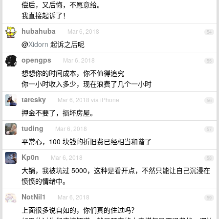
偿后，又后悔，不愿意给。
我直接起诉了！
hubahuba
Mar 6, 2018
54
@
Xidorn
起诉之后呢
opengps
Mar 6, 2018
55
想想你的时间成本，你不值得追究
你一小时收入多少，现在浪费了几个一小时
taresky
Mar 6, 2018 via iPhone
56
押金不要了，损坏房屋。
tuding
Mar 6, 2018
57
平常心，100 块钱的折旧费已经相当和谐了
Kp0n
Mar 6, 2018
58
大锅，我被坑过 5000，这种是看开点，不然只能让自己沉浸在
愤愤的情绪中。
NotNil1
Mar 6, 2018
59
上面很多说自如的，你们真的住过吗？