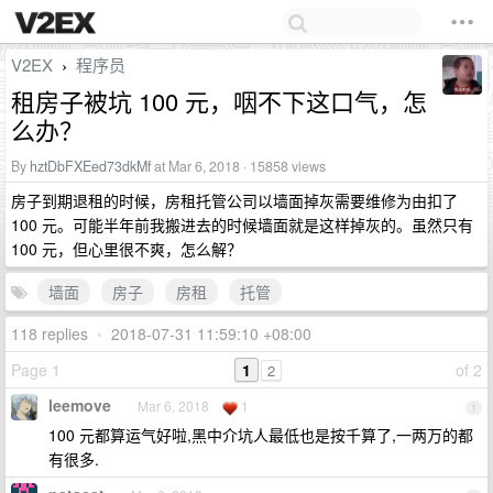
V2EX
程序员
›
租房子被坑 100 元，咽不下这口气，怎
么办？
By
hztDbFXEed73dkMf
at Mar 6, 2018 · 15858 views
房子到期退租的时候，房租托管公司以墙面掉灰需要维修为由扣了
100 元。可能半年前我搬进去的时候墙面就是这样掉灰的。虽然只有
100 元，但心里很不爽，怎么解？
墙面
房子
房租
托管
118 replies
•
2018-07-31 11:59:10 +08:00
Page 1
1
of 2
2
leemove
Mar 6, 2018
1
1
100 元都算运气好啦,黑中介坑人最低也是按千算了,一两万的都
有很多.