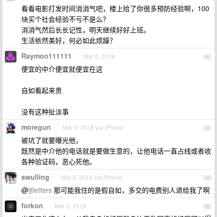
看看电影打发时间消消气吧，楼上给了你很多预防经验啊，100
块买个社会经验不亏不是么？
消消气然后长长记性，明天继续好好上班。
生活依然美好，何必如此烦躁？
Raymon111111
Mar 6, 2018
96
便宜的中介便宜就便宜在这
自如看起来贵
没有这种扯淡事
moregun
Mar 6, 2018 via iPhone
97
被坑了就要曝光他，
既然是中介他的电话就是要做生意的，让他电话一直占线或者收
各种验证码，恶心死他。
swulling
Mar 6, 2018 via iPhone
98
@
ljtletters
那可能我住的是假自如，多交的电费别人退给我了啊
forkon
Mar 6, 2018
99