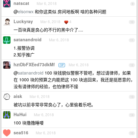
natscat
Mar 6, 2018
9
@
elsonwx
和你这类似 房间地板啊 啥的各种问题
Luckyray
Mar 6, 2018
4
10
一百块真是良心的不行的黑中介了....
satanandroid
Mar 6, 2018
11
1.报警协调
2.知乎推广
hztDbFXEed73dkMf
Mar 6, 2018
OP
12
@
satanandroid
100 块钱貌似警察不管吧，想过请律师，如果
在 1000 块的预算之内能把这 100 块追回来，我还是挺愿意的，
没有请律师的经验，也怕律师不接
aisk
Mar 6, 2018
13
被坑以前非常非常良心了，心里偷着乐吧。
HuHui
Mar 6, 2018
14
100 块撸撸睡喽
sea516
Mar 6, 2018
15