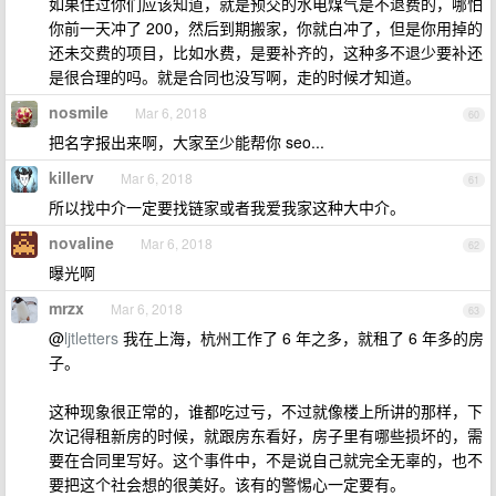
如果住过你们应该知道，就是预交的水电煤气是不退费的，哪怕
你前一天冲了 200，然后到期搬家，你就白冲了，但是你用掉的
还未交费的项目，比如水费，是要补齐的，这种多不退少要补还
是很合理的吗。就是合同也没写啊，走的时候才知道。
nosmile
Mar 6, 2018
60
把名字报出来啊，大家至少能帮你 seo...
killerv
Mar 6, 2018
61
所以找中介一定要找链家或者我爱我家这种大中介。
novaline
Mar 6, 2018
62
曝光啊
mrzx
Mar 6, 2018
63
@
ljtletters
我在上海，杭州工作了 6 年之多，就租了 6 年多的房
子。
这种现象很正常的，谁都吃过亏，不过就像楼上所讲的那样，下
次记得租新房的时候，就跟房东看好，房子里有哪些损坏的，需
要在合同里写好。这个事件中，不是说自己就完全无辜的，也不
要把这个社会想的很美好。该有的警惕心一定要有。