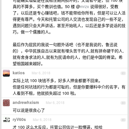
可能确实墙壁是在我租住期间损坏的，又或者不是，但 100 块
真的不算多，买个教训也值。50 楼 @
mrzx
说得很好，受教
了，以后还是专心赚钱吧，钱不能带给你所有，但是可以让人活
得更有尊严。今天和托管公司的人交流也发现自己的一些不足，
遇到问题只会大声讲话，甚至开始吼人，以后还是多学说话的技
巧，做一个儒雅的人。
最后作为屁民的我说一句题外话吧（也不是我说的，鲁迅说
的），中华民族自古以来就有埋头苦干的人,就有拼命硬干的人,
就有舍身求法的人,就有为民请命的人，他们是中国的脊梁。希
望祖国越来越好。
katios
Mar 6, 2018
83
实际上坑 100 块钱不多，好多人押金都要不回来。
但是任何坑钱的行为都是可耻的，但是你要爆料中介的名字，有
人看到不租，他就损失超过 100 啦。
andrewhxism
Mar 6, 2018
84
可以说是很良心了
ryV60s
Mar 6, 2018
85
才 100 这么大反应，托管公司估计一脸懵逼，哈哈