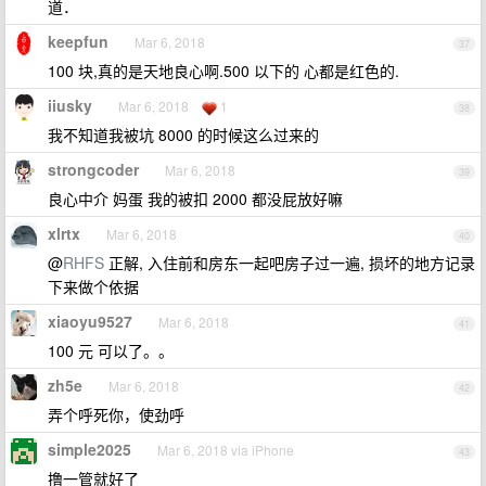
道．
keepfun
Mar 6, 2018
37
100 块,真的是天地良心啊.500 以下的 心都是红色的.
iiusky
Mar 6, 2018
1
38
我不知道我被坑 8000 的时候这么过来的
strongcoder
Mar 6, 2018
39
良心中介 妈蛋 我的被扣 2000 都没屁放好嘛
xlrtx
Mar 6, 2018
40
@
RHFS
正解, 入住前和房东一起吧房子过一遍, 损坏的地方记录
下来做个依据
xiaoyu9527
Mar 6, 2018
41
100 元 可以了。。
zh5e
Mar 6, 2018
42
弄个呼死你，使劲呼
simple2025
Mar 6, 2018 via iPhone
43
撸一管就好了