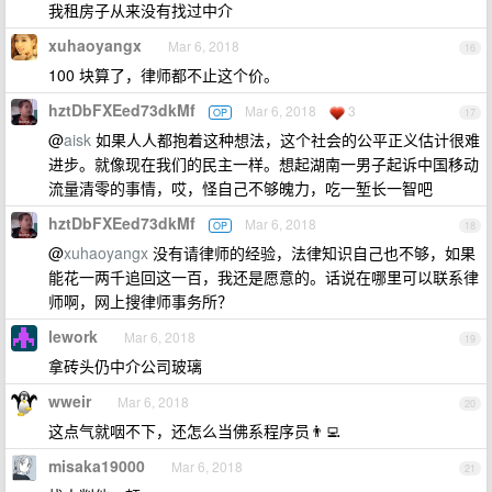
我租房子从来没有找过中介
xuhaoyangx
Mar 6, 2018
16
100 块算了，律师都不止这个价。
hztDbFXEed73dkMf
Mar 6, 2018
3
OP
17
@
aisk
如果人人都抱着这种想法，这个社会的公平正义估计很难
进步。就像现在我们的民主一样。想起湖南一男子起诉中国移动
流量清零的事情，哎，怪自己不够魄力，吃一堑长一智吧
hztDbFXEed73dkMf
Mar 6, 2018
OP
18
@
xuhaoyangx
没有请律师的经验，法律知识自己也不够，如果
能花一两千追回这一百，我还是愿意的。话说在哪里可以联系律
师啊，网上搜律师事务所？
lework
Mar 6, 2018
19
拿砖头仍中介公司玻璃
wweir
Mar 6, 2018
20
这点气就咽不下，还怎么当佛系程序员👨‍💻‍
misaka19000
Mar 6, 2018
21