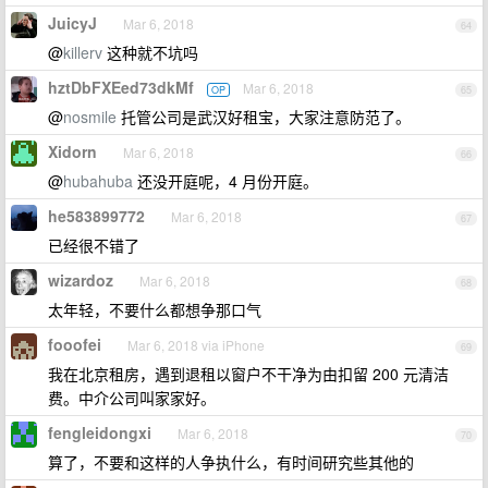
JuicyJ
Mar 6, 2018
64
@
killerv
这种就不坑吗
hztDbFXEed73dkMf
Mar 6, 2018
OP
65
@
nosmile
托管公司是武汉好租宝，大家注意防范了。
Xidorn
Mar 6, 2018
66
@
hubahuba
还没开庭呢，4 月份开庭。
he583899772
Mar 6, 2018
67
已经很不错了
wizardoz
Mar 6, 2018
68
太年轻，不要什么都想争那口气
fooofei
Mar 6, 2018 via iPhone
69
我在北京租房，遇到退租以窗户不干净为由扣留 200 元清洁
费。中介公司叫家家好。
fengleidongxi
Mar 6, 2018
70
算了，不要和这样的人争执什么，有时间研究些其他的