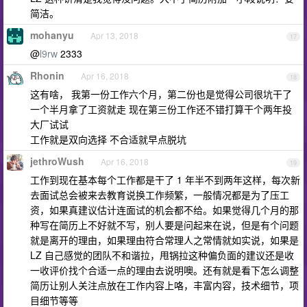
简洁。
mohanyu
Apr 13, 2018
17
@
l9rw
2333
Rhonin
Apr 16, 2018
18
这有啥， 我第一份工作六个月，第二份也是觉得公司很坑干了
一个半月拿了工资就走 现在第三份工作还不错打算干个两年投
大厂试试
工作就是双向选择 不合适就早点脱坑
jethroWush
Apr 16, 2018
19
工作到现在基本每个工作都是干了 1 年半不到两年这样，每次新
去面试总会被来去教育说换工作频繁，一般情况都是为了压工
资，如果真建议估计连面试的机会都不给。如果觉得几个月的那
种写在简历上不好就不写，别人要是问起来在说，但是有个问题
就是离开的理由，如果理由符合常理人之常情就如实说，如果是
LZ 自己感觉的团队不和谐拉，甩锅拉这种偏负面的建议还是收
一收评价找个合适一点的理由去说明噢。还有就是看下怎么调整
简历让别人关注点放在工作内容上咯，丰富内容，技术细节，项
目细节等等