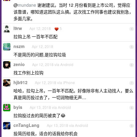
@
mundane
谢谢建议。当时 12 月份看到是上市公司，觉得应
该靠谱，哪知道这团队这么搞。这次找工作同事也建议我别急，
多面几家。
l9rw
Apr 12, 2018
5
4
拉钩上吊 一百年不匹配
nszm
Apr 12, 2018
5
不是简历的问题,是拉钩垃圾
zenio
Apr 12, 2018 via Android
6
找工作别上拉钩
hjb912
Apr 12, 2018 via iPhone
7
哈哈，拉勾上吊，一百年不匹配。好像除非有人主动找人，要么
真是简历投过去了，一切润物细无声…
byis
Apr 13, 2018 via Android
8
拉钩投过去的简历被卖了😂
cnTangLang
Apr 13, 2018 via Android
9
投简历给我，适合的话我给你机会