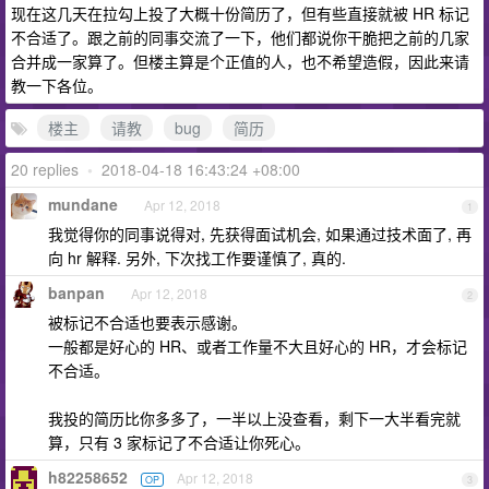
现在这几天在拉勾上投了大概十份简历了，但有些直接就被 HR 标记
不合适了。跟之前的同事交流了一下，他们都说你干脆把之前的几家
合并成一家算了。但楼主算是个正值的人，也不希望造假，因此来请
教一下各位。
楼主
请教
bug
简历
20 replies
•
2018-04-18 16:43:24 +08:00
mundane
Apr 12, 2018
1
我觉得你的同事说得对, 先获得面试机会, 如果通过技术面了, 再
向 hr 解释. 另外, 下次找工作要谨慎了, 真的.
banpan
Apr 12, 2018
2
被标记不合适也要表示感谢。
一般都是好心的 HR、或者工作量不大且好心的 HR，才会标记
不合适。
我投的简历比你多多了，一半以上没查看，剩下一大半看完就
算，只有 3 家标记了不合适让你死心。
h82258652
Apr 12, 2018
OP
3