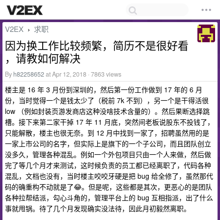
V2EX
求职
›
因为换工作比较频繁，简历不是很好看
，请教如何解决
By
h82258652
at Apr 12, 2018 · 7863 views
楼主是 16 年 3 月份到深圳的，然后第一份工作做到 17 年的 6 月
份，当时觉得一个是钱太少了（税前 7k 不到），另一个是干得活很
low （例如封装页游发商店这种没啥技术含量的）。然后果断选择跳
槽。接下来第二家干掉 17 年 11 月底，突然间老板说股东不投钱了，
只能解散，楼主也很无奈。到 12 月中找到一家了，招聘虽然用的是
一家上市公司的名字，但实际上是旗下的一个子公司，而且团队创立
没多久，管理各种混乱。例如一个外包项目只由一个人来做，然后做
完了等几个月才来测试，这时候负责的员工都已经离职了，代码各种
混乱，文档也没有，当时楼主咬咬牙硬是把 bug 给全修了，虽然那代
码的确重构不动就是了😂。但是呢，这些都是其次，更恶心的是团队
各种拉帮结派，勾心斗角的，管理平台上的 bug 互相指派，出了什么
事就甩锅。待了几个月发现确实没法待，因此月初毅然离职。