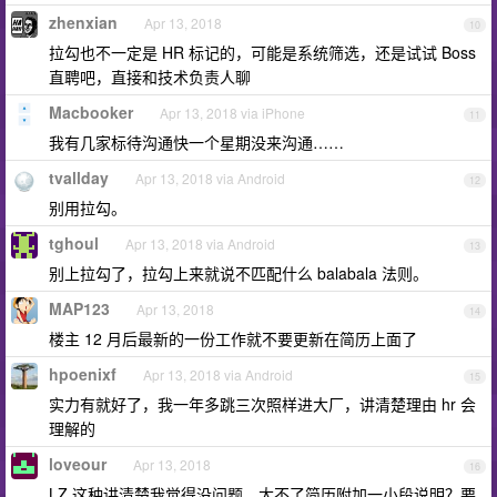
zhenxian
Apr 13, 2018
10
拉勾也不一定是 HR 标记的，可能是系统筛选，还是试试 Boss
直聘吧，直接和技术负责人聊
Macbooker
Apr 13, 2018 via iPhone
11
我有几家标待沟通快一个星期没来沟通……
tvallday
Apr 13, 2018 via Android
12
别用拉勾。
tghoul
Apr 13, 2018 via Android
13
别上拉勾了，拉勾上来就说不匹配什么 balabala 法则。
MAP123
Apr 13, 2018
14
楼主 12 月后最新的一份工作就不要更新在简历上面了
hpoenixf
Apr 13, 2018 via Android
15
实力有就好了，我一年多跳三次照样进大厂，讲清楚理由 hr 会
理解的
loveour
Apr 13, 2018
16
LZ 这种讲清楚我觉得没问题。大不了简历附加一小段说明？要