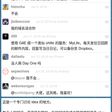
hienchu
Jun 5, 2018
34
不会
jisibencom
Jun 8, 2018 via Android
35
我的域名适合你
illlll
Jun 11, 2018 via iPhone
36
使用 GAE 搭一个类似 ohlife 的服务：MyLife，每天发往日回顾
的邮件内容，回复写当日日记，可以备份至 Dropbox。
dallaslu
Jun 12, 2018 via iPhone
37
没人用 Day One 吗
sepwolves
Jun 20, 2018 via Android
38
@
qiayue
我不会…
webersongao
Jul 12, 2018
39
@
scofieldpeng
大佬，这风格，我喜欢！
这是一个专门讨论 idea 的地方。