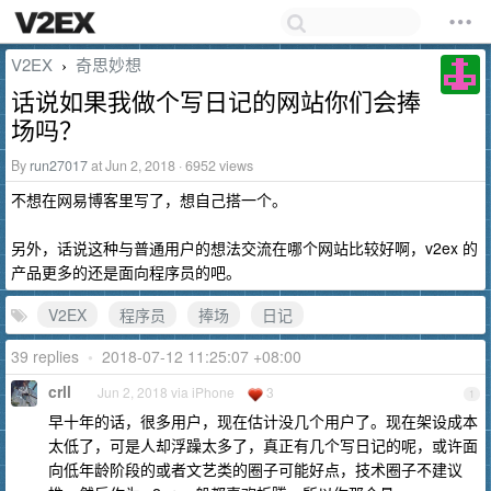
V2EX
奇思妙想
›
话说如果我做个写日记的网站你们会捧
场吗？
By
run27017
at Jun 2, 2018 · 6952 views
不想在网易博客里写了，想自己搭一个。
另外，话说这种与普通用户的想法交流在哪个网站比较好啊，v2ex 的
产品更多的还是面向程序员的吧。
V2EX
程序员
捧场
日记
39 replies
•
2018-07-12 11:25:07 +08:00
crll
Jun 2, 2018 via iPhone
3
1
早十年的话，很多用户，现在估计没几个用户了。现在架设成本
太低了，可是人却浮躁太多了，真正有几个写日记的呢，或许面
向低年龄阶段的或者文艺类的圈子可能好点，技术圈子不建议