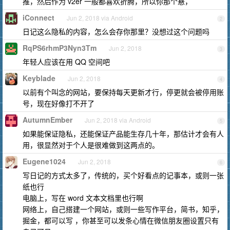
推，然后作为 v2er 一般都喜欢折腾，所以你那个悬，
iConnect
Jun 2, 2018 via Android
2
日记这么隐私的内容，怎么会存你那里？没想过这个问题吗
RqPS6rhmP3Nyn3Tm
Jun 2, 2018
3
年轻人应该在用 QQ 空间吧
Keyblade
Jun 2, 2018
4
以前有个叫念的网站，要保持每天更新才行，停更就会被停用账
号，现在好像打不开了
AutumnEmber
Jun 2, 2018 via Android
5
如果能保证隐私，还能保证产品能生存几十年，那估计才会有人
用，很显然对于个人是很难做到这两点的。
Eugene1024
Jun 2, 2018
6
写日记的方式太多了，传统的，买个好看点的记事本，或则一张
纸也行
电脑上，写在 word 文本文档里也行啊
网络上，自己搭建一个网站，或则一些写作平台，简书，知乎，
掘金，都可以写 ，你甚至可以发条心情在微信朋友圈设置只有