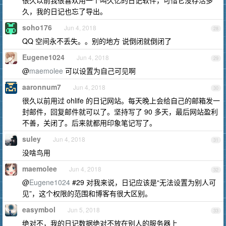
很久以前我很喜欢用一个叫久忆的日记软件，可惜它没存活多
久，我的日记也忘了导出。
soho176
Jun 4, 2018
28
QQ 空间永不丢失。。别的地方 说倒闭就倒闭了
Eugene1024
Jun 4, 2018
29
@
maemolee
可以设置为自己可见啊
aaronnum7
Jun 4, 2018
30
很久以前用过 ohlife 的日记网站。每天晚上会给自己的邮箱发一
封邮件，回复邮件就可以了。坚持写了 90 多天，最后网站盈利
不善，关闭了。后来就都用印象笔记写了。
suley
Jun 4, 2018
31
没啥鸟用
maemolee
Jun 4, 2018
32
@
Eugene1024
#29 对我来说，日记应该是“无法设置为别人可
见”，这个权限的范围和博客有很大区别。
easymbol
Jun 5, 2018
33
绝对不，我的日记数据绝对不放在别人的服务器上