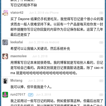
写日记的程序不缺
viator42
Jun 3, 2018 via iPhone
18
买了 Dayone 结果仍手机里吃灰，我觉得写日记是个很小众的需
求而去一般人很难坚持下来。以前有一个产品是每天给你发一封
邮件提醒你写日记你回复的内容作为日记保存起来。运营了几年
最后还是挂了
leekafai
Jun 3, 2018 via Android
19
希望可以让我输入关键词，然后系统补充
maemolee
Jun 3, 2018
20
用博客写日记本来就很奇怪。我的博客就是写给别人看的，日记
是写给自己看的。具体区别就是日记里面脏话连篇，除了 cao ni
ma 就是哈哈哈哈哈哈哈哈哈哈哈哈哈哈哈哈。
Molang
Jun 3, 2018
21
我可以捧，但毕竟我是个人。
run27017
Jun 3, 2018
OP
22
我之前用过一些写日记的网站，例如爱部落这种。但最后出现了
日记丢失的情况，所以转移到了网易博客里去了，毕竟大厂什么