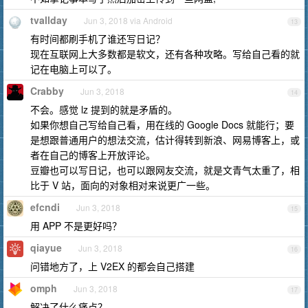
tvallday
Jun 3, 2018 via Android
13
有时间都刷手机了谁还写日记？
现在互联网上大多数都是软文，还有各种攻略。写给自己看的就
记在电脑上可以了。
Crabby
Jun 3, 2018
14
不会。感觉 lz 提到的就是矛盾的。
如果你想自己写给自己看，用在线的 Google Docs 就能行；要
是想跟普通用户的想法交流，估计得转到新浪、网易博客上，或
者在自己的博客上开放评论。
豆瓣也可以写日记，也可以跟网友交流，就是文青气太重了，相
比于 V 站，面向的对象相对来说更广一些。
efcndi
Jun 3, 2018
15
用 APP 不是更好吗？
qiayue
Jun 3, 2018
16
问错地方了，上 V2EX 的都会自己搭建
omph
Jun 3, 2018
17
解决了什么痛点？