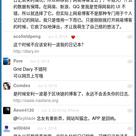
的数据有保障。在网易、新浪、QQ 里我是觉得网易的 UI 不
错，所以就选择了它。但实际上网易博客不是那种专门用于个人
记日记的网站，我只是借用一下而已。只是刚刚我打开网易博客
的时候，它疯了似地弹出，才让我萌生了自己搭的想法了。
scofieldpeng
Jun 3, 2018
1
23
这个时候不应该安利一波我的日记本？
http://diary.im
Pore
Jun 3, 2018
24
Grid Diary 不错阿
可以网页上写哦
Comdex
Jun 3, 2018
25
是时候安利一波基于区块链的博客了，永远不会丢失你的日志,
http://oasis.nasfans.org
Aeon4120
Jun 3, 2018 via iPhone
26
@
Keyblade
念友有重新弄，网站叫猫念，APP 是回响。
will0404
Jun 4, 2018
27