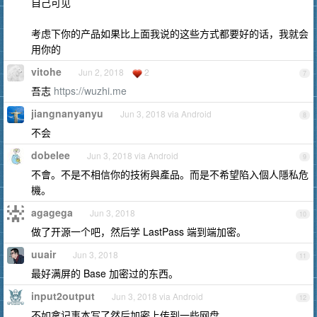
自己可见
考虑下你的产品如果比上面我说的这些方式都要好的话，我就会
用你的
vitohe
Jun 2, 2018
2
7
吾志
https://wuzhi.me
jiangnanyanyu
Jun 3, 2018 via Android
8
不会
dobelee
Jun 3, 2018 via Android
9
不會。不是不相信你的技術與產品。而是不希望陷入個人隱私危
機。
agagega
Jun 3, 2018
10
做了开源一个吧，然后学 LastPass 端到端加密。
uuair
Jun 3, 2018
11
最好满屏的 Base 加密过的东西。
input2output
Jun 3, 2018 via Android
12
不如拿记事本写了然后加密上传到一些网盘,