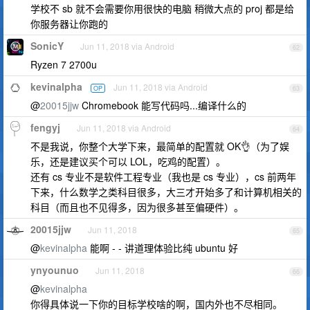
学校不 sb 就不会需要你用很快的电脑 稍微大点的 proj 都是给
你服务器让你跑的
SonicY
Jun 11, 2018 via Android
62
Ryzen 7 2700u
kevinalpha
Jun 11, 2018 via Android
OP
63
@
20015jjw
Chromebook 能写代码吗...编译什么的
fengyj
Jun 11, 2018 via Android
64
不是我说，你整个大学下来，最简单的配置就 OK👌（为了娱
乐，还是建议买个可以 LOL，吃鸡的配置）。
还有 cs 专业不是软件工程专业（我也是 cs 专业），cs 前两年
下来，什么数学之类科目很多，大三才开始多了和计算机相关的
科目（而且也不见得多，因为很多甚至偏硬件）。
20015jjw
Jun 11, 2018
65
@
kevinalpha
能啊 - - 讲道理体验比纯 ubuntu 好
ynyounuo
Jun 11, 2018
66
@
kevinalpha
你得具体说一下你的目标学校啥的啊，国内外也不尽相同。