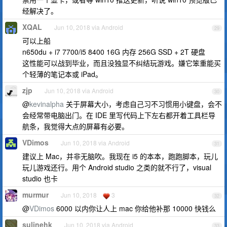
经解决了。
XQAL
Jun 10, 2018 via Android
29
可以上船
n650du + i7 7700/i5 8400 16G 内存 256G SSD + 2T 硬盘
这性能可以战到毕业，而且没独显不纠结玩游戏。嫌它笨重能买
个轻薄的笔记本或 iPad。
zjp
Jun 10, 2018 via Android
30
@
kevinalpha
关于屏幕大小，考虑自己习不习惯用小键盘，会不
会经常带电脑出门。在 IDE 里写代码上下左右都开着工具栏导
航条，我觉得大点的屏幕有必要。
VDimos
Jun 10, 2018 via Android
31
建议上 Mac，并非无脑吹。我现在 i5 的本本，跑跑脚本，玩儿
玩儿游戏还行。用个 Android studio 之类的就不行了，visual
studio 也卡
murmur
Jun 10, 2018
3
32
@
VDimos
6000 以内你让人上 mac 你给他补那 10000 快钱么
sulinehk
Jun 10, 2018 via Android
33