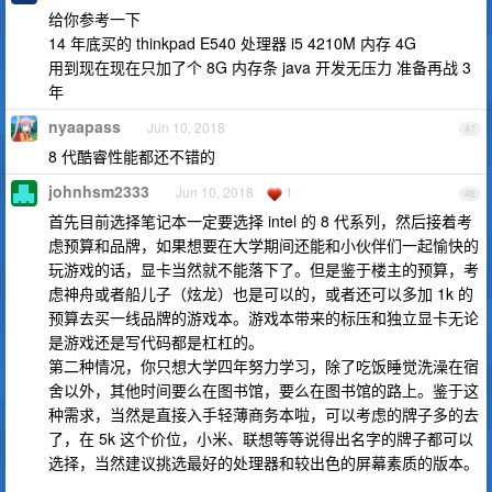
给你参考一下
14 年底买的 thinkpad E540 处理器 i5 4210M 内存 4G
用到现在现在只加了个 8G 内存条 java 开发无压力 准备再战 3
年
nyaapass
Jun 10, 2018
47
8 代酷睿性能都还不错的
johnhsm2333
Jun 10, 2018
1
48
首先目前选择笔记本一定要选择 intel 的 8 代系列，然后接着考
虑预算和品牌，如果想要在大学期间还能和小伙伴们一起愉快的
玩游戏的话，显卡当然就不能落下了。但是鉴于楼主的预算，考
虑神舟或者船儿子（炫龙）也是可以的，或者还可以多加 1k 的
预算去买一线品牌的游戏本。游戏本带来的标压和独立显卡无论
是游戏还是写代码都是杠杠的。
第二种情况，你只想大学四年努力学习，除了吃饭睡觉洗澡在宿
舍以外，其他时间要么在图书馆，要么在图书馆的路上。鉴于这
种需求，当然是直接入手轻薄商务本啦，可以考虑的牌子多的去
了，在 5k 这个价位，小米、联想等等说得出名字的牌子都可以
选择，当然建议挑选最好的处理器和较出色的屏幕素质的版本。