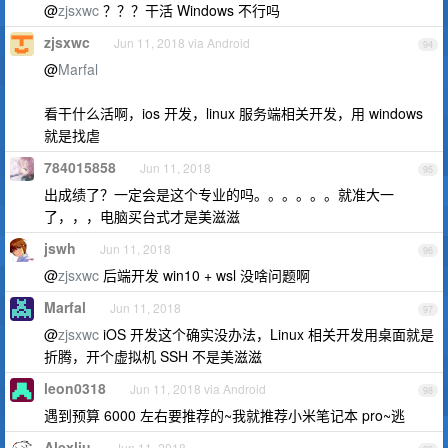
@
zjsxwc
？？？干活 Windows 不行吗
zjsxwc
Jun 11, 2018 via Android
94
@
Marfal
看干什么活啊，ios 开发，linux 服务端相关开发，用 windows
就是找虐
784015858
Jun 11, 2018
95
出成绩了？一定会是这个专业的吗。。。。。。就准大一
了，，，电脑买台式才是美滋滋
jswh
Jun 11, 2018
96
@
zjsxwc
后端开发 win10 + wsl 没啥问题啊
Marfal
Jun 11, 2018
97
@
zjsxwc
iOS 开发这个确实没办法，Linux 相关开发用桌面就是
折腾，开个虚拟机 SSH 不是美滋滋
leon0318
Jun 11, 2018 via Android
98
遇到预算 6000 左右要推荐的~我就推荐小米笔记本 pro~逃
Alexliu
Jun 11, 2018