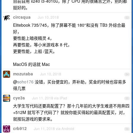
目前自用 x240 i3-4010u，除了 CPU 用的很痛苦之外，别的都
挺好的。
circsqua
Jun 10, 2018
53
Elitebook 735/745，除了屏幕不能 180°和没有 TB3 外综合最
好，
要性能上暗夜精灵 4，
再要性能，等小米游戏本 8 代，
更要性能，上船 /蓝天。
MacOS 的话就 Mac
mozutaba
Jun 10, 2018
54
@
soho176
没错，买台便宜的，弄补助，奖金的时候也容易多
得几票
cye3s
Jun 11, 2018 via iPad
55
大学生写代码还要高配置了？那十几年前的大学生难道不用奔四
+512M 就写不了代码了？就按你能买得起的最高配置买，对，
就按玩游戏的要求来。
crb912
Jun 11, 2018 via Android
56