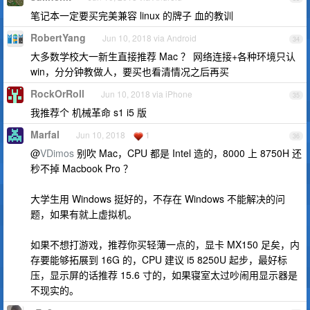
笔记本一定要买完美兼容 linux 的牌子 血的教训
RobertYang
Jun 10, 2018 via Android
34
大多数学校大一新生直接推荐 Mac ？ 网络连接+各种环境只认
win，分分钟教做人，要买也看清情况之后再买
RockOrRoll
Jun 10, 2018 via iPhone
35
我推荐个 机械革命 s1 i5 版
Marfal
Jun 10, 2018
1
36
@
VDimos
别吹 Mac，CPU 都是 Intel 造的，8000 上 8750H 还
秒不掉 Macbook Pro ？
大学生用 Windows 挺好的，不存在 Windows 不能解决的问
题，如果有就上虚拟机。
如果不想打游戏，推荐你买轻薄一点的，显卡 MX150 足矣，内
存要能够拓展到 16G 的，CPU 建议 i5 8250U 起步，最好标
压，显示屏的话推荐 15.6 寸的，如果寝室太过吵闹用显示器是
不现实的。