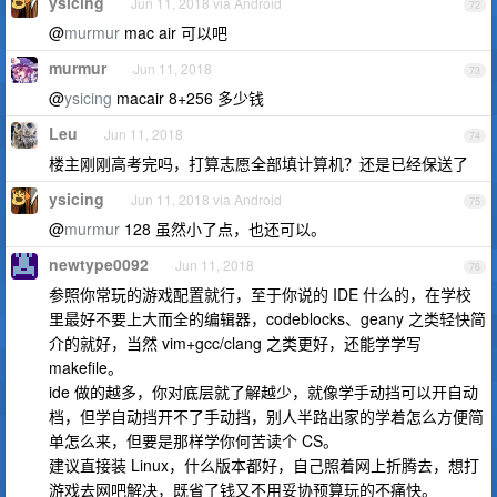
ysicing
Jun 11, 2018 via Android
72
@
murmur
mac air 可以吧
murmur
Jun 11, 2018
73
@
ysicing
macair 8+256 多少钱
Leu
Jun 11, 2018
74
楼主刚刚高考完吗，打算志愿全部填计算机？还是已经保送了
ysicing
Jun 11, 2018 via Android
75
@
murmur
128 虽然小了点，也还可以。
newtype0092
Jun 11, 2018
76
参照你常玩的游戏配置就行，至于你说的 IDE 什么的，在学校
里最好不要上大而全的编辑器，codeblocks、geany 之类轻快简
介的就好，当然 vim+gcc/clang 之类更好，还能学学写
makefile。
ide 做的越多，你对底层就了解越少，就像学手动挡可以开自动
档，但学自动挡开不了手动挡，别人半路出家的学着怎么方便简
单怎么来，但要是那样学你何苦读个 CS。
建议直接装 Linux，什么版本都好，自己照着网上折腾去，想打
游戏去网吧解决，既省了钱又不用妥协预算玩的不痛快。