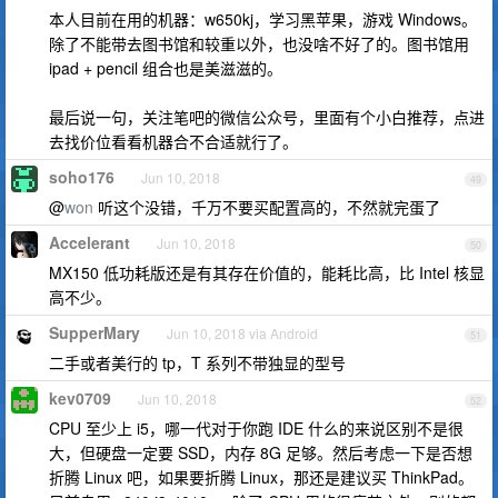
本人目前在用的机器：w650kj，学习黑苹果，游戏 Windows。
除了不能带去图书馆和较重以外，也没啥不好了的。图书馆用
ipad + pencil 组合也是美滋滋的。
最后说一句，关注笔吧的微信公众号，里面有个小白推荐，点进
去找价位看看机器合不合适就行了。
soho176
Jun 10, 2018
49
@
won
听这个没错，千万不要买配置高的，不然就完蛋了
Accelerant
Jun 10, 2018
50
MX150 低功耗版还是有其存在价值的，能耗比高，比 Intel 核显
高不少。
SupperMary
Jun 10, 2018 via Android
51
二手或者美行的 tp，T 系列不带独显的型号
kev0709
Jun 10, 2018
52
CPU 至少上 i5，哪一代对于你跑 IDE 什么的来说区别不是很
大，但硬盘一定要 SSD，内存 8G 足够。然后考虑一下是否想
折腾 Linux 吧，如果要折腾 Linux，那还是建议买 ThinkPad。