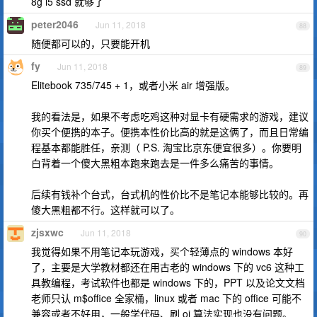
8g i5 ssd 就够了
peter2046
Jun 11, 2018
88
随便都可以的，只要能开机
fy
Jun 11, 2018
89
Elitebook 735/745 + 1，或者小米 air 增强版。
我的看法是，如果不考虑吃鸡这种对显卡有硬需求的游戏，建议
你买个便携的本子。便携本性价比高的就是这俩了，而且日常编
程基本都能胜任，亲测（ P.S. 淘宝比京东便宜很多）。你要明
白背着一个傻大黑粗本跑来跑去是一件多么痛苦的事情。
后续有钱补个台式，台式机的性价比不是笔记本能够比较的。再
傻大黑粗都不行。这样就可以了。
zjsxwc
Jun 11, 2018
90
我觉得如果不用笔记本玩游戏，买个轻薄点的 windows 本好
了，主要是大学教材都还在用古老的 windows 下的 vc6 这种工
具教编程，考试软件也都是 windows 下的，PPT 以及论文文档
老师只认 m$office 全家桶，linux 或者 mac 下的 office 可能不
兼容或者不好用，一般学代码、刷 oj 算法实现也没有问题。