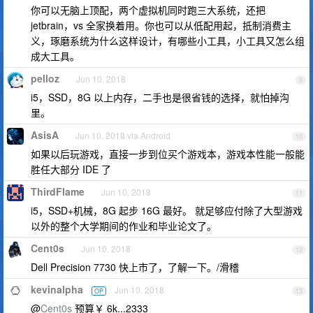
你可以无脑上顶配，两个虚拟机同时跑三大系统，还把
jetbrain，vs 全家换着用。你也可以从低配用起，抵制消费主
义，琢磨系统为什么这样设计，有哪些小工具，小工具又怎么组
成大工具。
pelloz
Jun 10, 2018
9
i5，SSD，8G 以上内存，二手也是很省钱的选择，就怕掉沟
里。
AsisA
Jun 10, 2018 via Android
10
如果以后玩游戏，直接一步到位买个游戏本，游戏本性能一般能
胜任大部分 IDE 了
ThirdFlame
Jun 10, 2018
11
i5，SSD+机械，8G 起步 16G 最好。 就足够应付除了大型游戏
以外的整个大学期间的作业和毕业论文了。
Cent0s
Jun 10, 2018
12
Dell Precision 7730 快上市了，了解一下。/滑稽
kevinalpha
Jun 10, 2018
OP
13
@
Cent0s
预算￥ 6k...2333