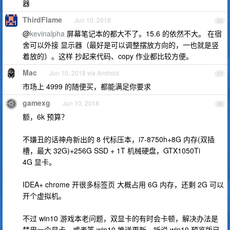
器
ThirdFlame
Jun 10, 2018
26
@
kevinalpha
屏幕笔记本的都大不了。15.6 的依然不大。 在宿
舍可以外接 显示器（最好是可以调整摆放方向的，一也就是竖
着放的）。这样 抄起来代码、copy 作业都比较方便。
Mac
Jun 10, 2018 via Android
27
市场上 4999 的随便买，都能满足你要求
gamexg
Jun 10, 2018
28
额，6k 预算？
不嫌丑的话神舟新出的 8 代标压本，i7-8750h+8G 内存(双插
槽，最大 32G)+256G SSD + 1T 机械硬盘，GTX1050Ti
4G 显卡。
IDEA+ chrome 开很多标签页 大概占用 6G 内存，还剩 2G 可以
开个虚拟机。
不过 win10 游戏本老问题，双显卡的有时会卡顿，解决办法是
禁用一个显卡，或者等 win10 推送更新，听说 win10 预览版已