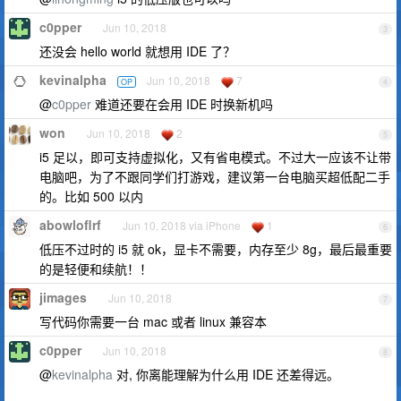
c0pper
Jun 10, 2018
3
还没会 hello world 就想用 IDE 了？
kevinalpha
Jun 10, 2018
7
OP
4
@
c0pper
难道还要在会用 IDE 时换新机吗
won
Jun 10, 2018
2
5
i5 足以，即可支持虚拟化，又有省电模式。不过大一应该不让带
电脑吧，为了不跟同学们打游戏，建议第一台电脑买超低配二手
的。比如 500 以内
abowloflrf
Jun 10, 2018 via iPhone
1
6
低压不过时的 i5 就 ok，显卡不需要，内存至少 8g，最后最重要
的是轻便和续航！！
jimages
Jun 10, 2018
7
写代码你需要一台 mac 或者 linux 兼容本
c0pper
Jun 10, 2018
8
@
kevinalpha
对, 你离能理解为什么用 IDE 还差得远。