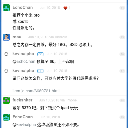
EchoChan
Jun 10, 2018
1
14
推荐个小米 pro
或 xps15
性能够用的。
rosu
Jun 10, 2018 via Android
15
总之内存一定要够，最好 16G。SSD 必须上。
kevinalpha
Jun 10, 2018
OP
16
@
EchoChan
预算￥ 6k，上不起啊
kevinalpha
Jun 10, 2018
OP
17
请问这款怎么样，可以应付大学的写代码需求吗？
item.jd.com/6680721.html
fuckshiter
Jun 10, 2018 via iPhone
18
戴尔 5370 吧，剩下钱买个 ipad 玩玩
EchoChan
Jun 10, 2018
19
@
kevinalpha
这垃圾独显还不如不要。