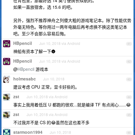
在背包里，那最好选 14 英寸便携长续航的。
如果一直放宿舍，选 15.6 的吧。
另外，强烈不推荐神舟之列傻大粗的游戏笔记本。除了性能优势
外毫无特色。等你用过一两年电脑后再考虑换不换这类笔记本
吧。至少不会那么容易后悔。
HBpencil
Jun 10, 2018 via Android
41
神船有资本了解一下🌚
HBpencil
Jun 10, 2018 via Android
42
@
HBpencil
游戏本
holmesabc
Jun 10, 2018
43
建议考虑 CPU 正常，显卡好些的。
zst
Jun 10, 2018 via Android
44
事实上我用着低压 U 都跑的很欢...就是编译 TF 有点闹心......😂
zst
Jun 10, 2018 via Android
45
不过我并不是 CS 的😂虽然在这也差不多
starmoon1994
Jun 10, 2018
46