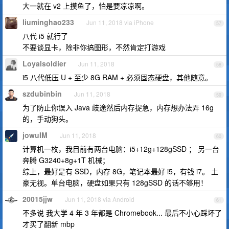
大一就在 v2 上摸鱼了，怕是要凉凉啊。
liuminghao233
Jun 11, 2018 via iPhone
57
八代 i5 就行了
不要谈显卡，除非你搞图形，不然肯定打游戏
Loyalsoldier
Jun 11, 2018
58
i5 八代低压 U + 至少 8G RAM + 必须固态硬盘，其他随意。
szdubinbin
Jun 11, 2018
59
为了防止你误入 Java 歧途然后内存捉急，内存想办法弄 16g
的，手动狗头。
jowuIM
Jun 11, 2018
60
计算机一枚，我目前有两台电脑：i5+12g+128gSSD ； 另一台
奔腾 G3240+8g+1T 机械；
综上，最好是有 SSD，内存 8G，笔记本最好 i5，有钱 i7。 土
豪无视。单台电脑，硬盘如果只有 128gSSD 的话不够用！
20015jjw
Jun 11, 2018 via Android
61
不多说 我大学 4 年 3 年都是 Chromebook... 最后不小心踩坏了
才买了翻新 mbp