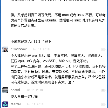
但，又考虑到真干活写代码，不用 mac 或者 linux 不行，可以考
虑买个外置固态硬盘装 ubuntu，然后要用 linux 时开机选择从外
置硬盘启动系统。
小米笔记本 Air 13.3 了解下
ctro15547
Jun 11, 2018
91
个人建议小米 pro15.6，薄、不重不轻、屏幕够大、键盘够大、
低压 cpu、8G 内存、256SSD、MX150、音效不错。
写个工程完全没问题，还可以顺便用 LR、PS 修修图，该有的接
口都有，平时玩 lol、风暴、守望都 OK，不过画质不能高，当作
出门随身本游戏不是很需求。就是屏幕素质有点差，租个较色器
可有效解决。游戏时风扇噪音有点大。没了
corcd
Jun 11, 2018
92
傻大黑粗一定后悔
Marfal
Jun 11, 2018
93