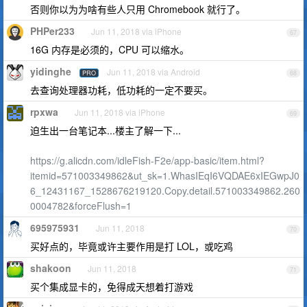
否则你以为为啥有些人只用 Chromebook 就行了。
PHPer233
Jun 11, 2018 via iPhone
67
16G 内存是必须的，CPU 可以缩水。
yidinghe
Jun 11, 2018 via Android
PRO
68
去查询处理器功耗，低功耗的一定不要买。
rpxwa
Jun 11, 2018 via iPhone
69
迫生出一台笔记本...楼主了解一下...
https://g.alicdn.com/idleFish-F2e/app-basic/item.html?
itemid=571003349862&ut_sk=1.WhasIEqI6VQDAE6xIEGwpJ0
6_12431167_1528676219120.Copy.detail.571003349862.260
0004782&forceFlush=1
695975931
Jun 11, 2018
70
买好点的，毕竟或许主要作用是打 LOL，或吃鸡
shakoon
Jun 11, 2018
71
买个集成显卡的，免得成天想着打游戏