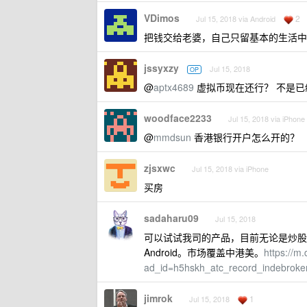
VDimos
2
Jul 15, 2018 via Android
把钱交给老婆，自己只留基本的生活中
jssyxzy
Jul 15, 2018
OP
@
aptx4689
虚拟币现在还行？ 不是已
woodface2233
Jul 15, 2018 via iPhone
@
mmdsun
香港银行开户怎么开的？
zjsxwc
Jul 15, 2018 via iPhone
买房
sadaharu09
Jul 15, 2018
可以试试我司的产品，目前无论是炒股、基
Android。市场覆盖中港美。
https://m
ad_id=h5hskh_atc_record_indebrok
jimrok
1
Jul 15, 2018