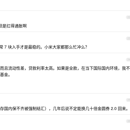
2
但是扛得通胀啊
2
正常 7 块入手才是最稳的。小米大家都那么忙冲么？
2
而且流动性差，贷款利率太高。如果是全款，在当下国际国内环境，我不
基金。
2
国内保不齐被强制结汇），几年后说不定能换几十倍金圆券 2.0 回来。
2