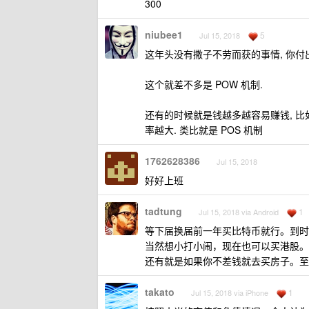
300
niubee1
5
Jul 15, 2018
这年头没有撒子不劳而获的事情, 你付出时间
这个就差不多是 POW 机制.
还有的时候就是钱越多越容易赚钱, 比如
率越大. 类比就是 POS 机制
1762628386
Jul 15, 2018
好好上班
tadtung
1
Jul 15, 2018 via Android
等下届换届前一年买比特币就行。到时
当然想小打小闹，现在也可以买港股。
还有就是如果你不差钱就去买房子。至
takato
1
Jul 15, 2018 via iPhone