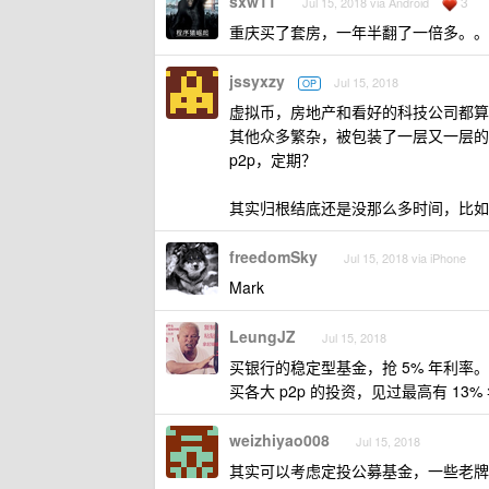
sxw11
3
Jul 15, 2018 via Android
重庆买了套房，一年半翻了一倍多。。
jssyxzy
Jul 15, 2018
OP
虚拟币，房地产和看好的科技公司都算
其他众多繁杂，被包装了一层又一层的
p2p，定期？
其实归根结底还是没那么多时间，比如
freedomSky
Jul 15, 2018 via iPhone
Mark
LeungJZ
Jul 15, 2018
买银行的稳定型基金，抢 5% 年利率。
买各大 p2p 的投资，见过最高有 13%
weizhiyao008
Jul 15, 2018
其实可以考虑定投公募基金，一些老牌