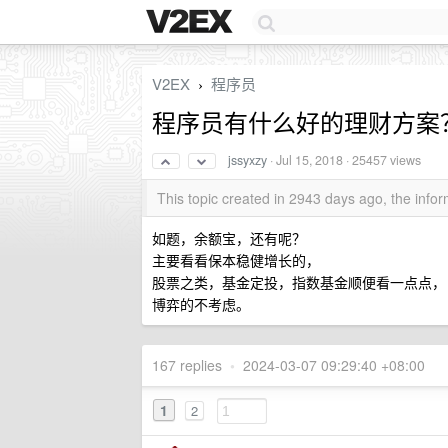
V2EX
程序员
›
程序员有什么好的理财方案
jssyxzy
·
Jul 15, 2018
· 25457 views
This topic created in 2943 days ago, the inf
如题，余额宝，还有呢？
主要看看保本稳健增长的，
股票之类，基金定投，指数基金顺便看一点点，
博弈的不考虑。
167 replies
•
2024-03-07 09:29:40 +08:00
1
2