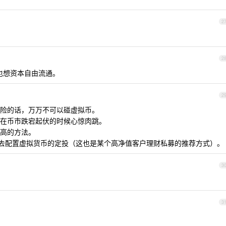
2
2
也想资本自由流通。
2
险的话，万万不可以碰虚拟币。
在币市跌宕起伏的时候心惊肉跳。
高的方法。
%去配置虚拟货币的定投（这也是某个高净值客户理财私募的推荐方式）。
3
3