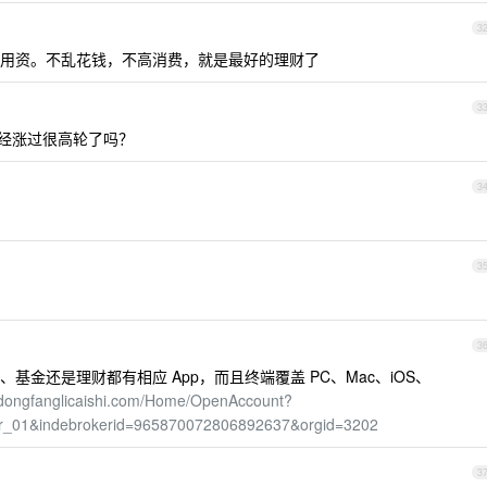
3
用资。不乱花钱，不高消费，就是最好的理财了
3
经涨过很高轮了吗？
3
3
3
金还是理财都有相应 App，而且终端覆盖 PC、Mac、iOS、
.dongfanglicaishi.com/Home/OpenAccount?
er_01&indebrokerid=965870072806892637&orgid=3202
3