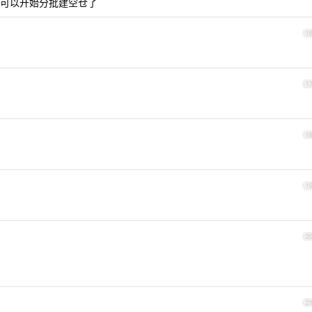
可以开始分批建空仓了
1
1
1
1
2
2