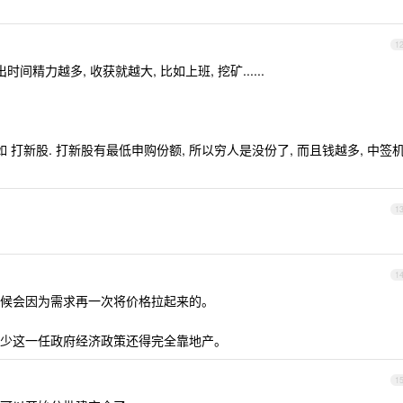
1
精力越多, 收获就越大, 比如上班, 挖矿......
 打新股. 打新股有最低申购份额, 所以穷人是没份了, 而且钱越多, 中签
1
1
候会因为需求再一次将价格拉起来的。
少这一任政府经济政策还得完全靠地产。
1