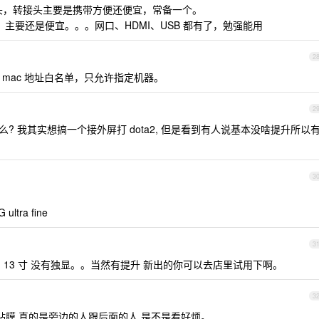
SB 转接头，转接头主要是携带方便还便宜，常备一个。
6 合一 ，主要还是便宜。。。网口、HDMI、USB 都有了，勉强能用
2
mac 地址白名单，只允许指定机器。
2
下用么? 我其实想搞一个接外屏打 dota2, 但是看到有人说基本没啥提升所以
3
ra fine
3
5 的 13 寸 没有独显。。当然有提升 新出的你可以去店里试用下啊。
3
贴膜 真的是旁边的人跟后面的人 是不是看好烦。