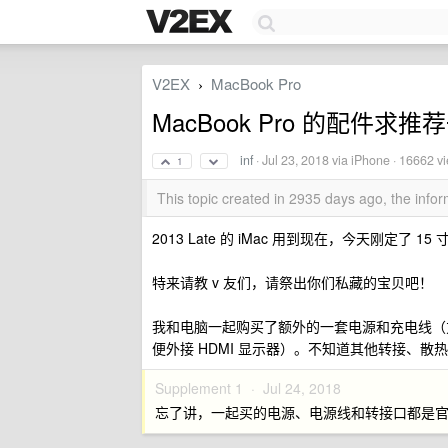
V2EX
MacBook Pro
›
MacBook Pro 的配件求推
inf
·
Jul 23, 2018
via iPhone · 16662 v
1
This topic created in 2935 days ago, the inf
2013 Late 的 iMac 用到现在，今天刚定
特来请教 v 友们，请祭出你们私藏的宝贝吧！
我和电脑一起购买了额外的一套电源和充电线（方
便外接 HDMI 显示器）。不知道其他转接、
Supplement 1 ·
Jul 24, 2018
忘了讲，一起买的电源、电源线和转接口都是官方的