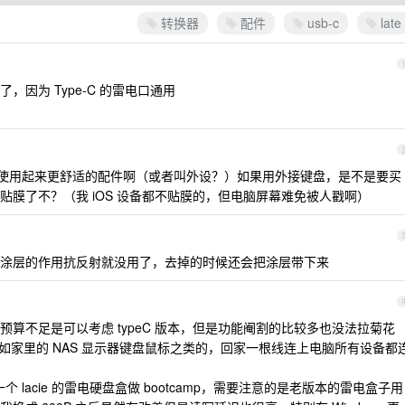
转换器
配件
usb-c
late
因为 Type-C 的雷电口通用
使用起来更舒适的配件啊（或者叫外设？）如果用外接键盘，是不是要买
膜了不？（我 iOS 设备都不贴膜的，但电脑屏幕难免被人戳啊）
贴膜涂层的作用抗反射就没用了，去掉的时候还会把涂层带下来
算不足是可以考虑 typeC 版本，但是功能阉割的比较多也没法拉菊花
例如家里的 NAS 显示器键盘鼠标之类的，回家一根线连上电脑所有设备都
一个 lacie 的雷电硬盘盒做 bootcamp，需要注意的是老版本的雷电盒子用