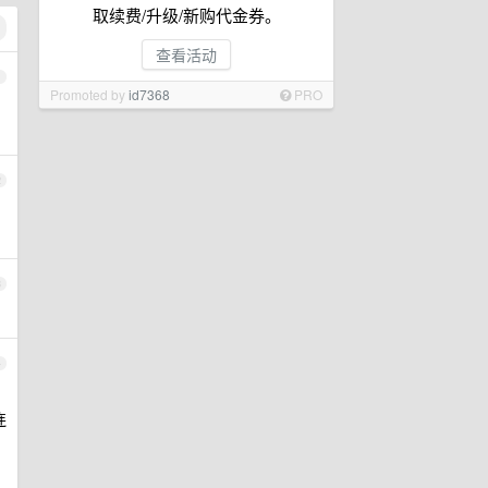
取续费/升级/新购代金券。
查看活动
1
Promoted by
id7368
PRO
2
3
4
连