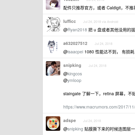
配件只推荐官方，或者 Caldigit，不
lufficc
Jul 24, 2018 via Android
@
Ryan2018
把 u 盘或者其他没用的
a632027512
Jul 24, 2018
@
isaacpei
1080 性能达不到， 有损
snipking
Jul 24, 2018
@
kingcos
@
ymloop
staingate 了解一下，retin
https://www.macrumors.com/2017/11/1
adspe
Jul 24, 2018
@
snipking
贴膜撕下来的时候连图层一