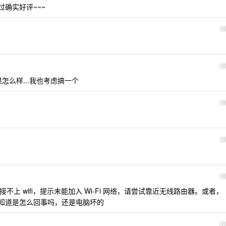
不过确实好评~~~
1
1
效果怎么样...我也考虑搞一个
1
1
1
8 连接不上 wifi，提示未能加入 Wi-Fi 网络，请尝试靠近无线路由器。或者，
佬知道是怎么回事吗，还是电脑坏的
1