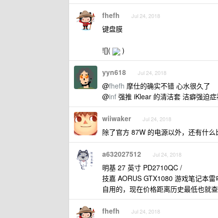
fhefh
Jul 24, 2018
键盘膜
![](
)
yyn618
Jul 24, 2018
@
fhefh
摩仕的确实不错 心水很久了
@
inf
强推 iKlear 的清洁套 洁癖强迫
wiiwaker
Jul 24, 2018
除了官方 87W 的电源以外，还有什
a632027512
Jul 24, 2018
明基 27 英寸 PD2710QC /
技嘉 AORUS GTX1080 游戏笔记本雷电
自用的，现在价格距离历史最低也就查差
fhefh
Jul 24, 2018