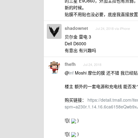
的三星 EVO860，外加主控也有点弱，
新的时候。
贴膜不用贴也没必要，底座我直接放置
shadownet
Jul 24, 2018 via iPhone
贝尔金 雷电 3
Dell D6000
有意出 有兴趣吗
fhefh
Jul 24, 2018
@
inf
Moshi 摩仕的膜 还不错 我已经
楼主 额外的一套电源和充电线 能否发
购买链接：
https://detail.tmall.com/i
spm=a230r.1.14.16.6ca6158eQwb9x
![](
)
![](
)