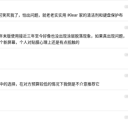
2
些人可笑死我了，怕出问题，就老老实实用 iKlear 家的清洁剂和键盘保护布
2
 年年末版使用接近三年至今好像也没出现涂层脱落现象，如果真出现问题，
能换个新屏幕，个人对贴膜心理上还是有点抵触的
2
2
中的选择，在对方预算较低的情况下我倒是不介意推荐它
2
2