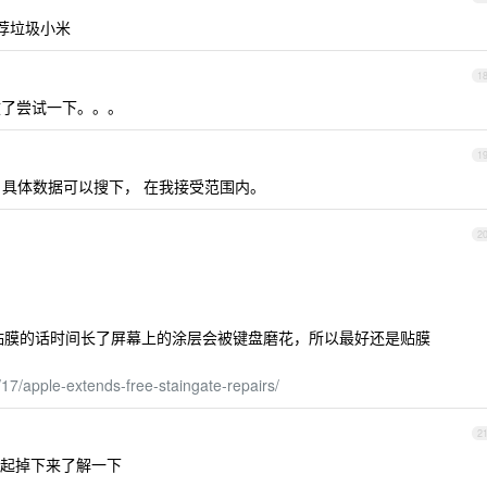
推荐垃圾小米
1
拔了尝试一下。。。
1
耗 具体数据可以搜下， 在我接受范围内。
2
a 屏幕，不贴膜的话时间长了屏幕上的涂层会被键盘磨花，所以最好还是贴膜
7/apple-extends-free-staingate-repairs/
2
起掉下来了解一下