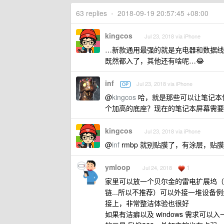
63 replies
•
2018-09-19 20:57:45 +08:00
kingcos
Jul 23, 2018 via iPhone
…新款通用最强的就是充电器和数据线了，
既然都入了，其他还有啥呢…😂
inf
Jul 23, 2018 via iPhone
OP
@
kingcos
哈，就是那些可以让笔记本
个加高的底座？现在的笔记本屏幕需要贴
kingcos
Jul 23, 2018 via iPhone
@
inf
rmbp 就别贴膜了，有涂层，
ymloop
1
Jul 24, 2018
家里可以放一个贝尔金的雷电扩展坞（预
链...所以不推荐）可以外接一堆设备
接上，非常整洁体验也很好
如果有洁癖以及 windows 需求可以入