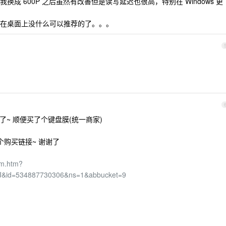
我换成 600P 之后虽然有改善但是读写延迟也很高，特别在 Windows 更
在桌面上没什么可以推荐的了。。。
贴了~ 顺便买了个键盘膜(统一商家)
个购买链接~ 谢谢了
tem.htm?
J&id=534887730306&ns=1&abbucket=9