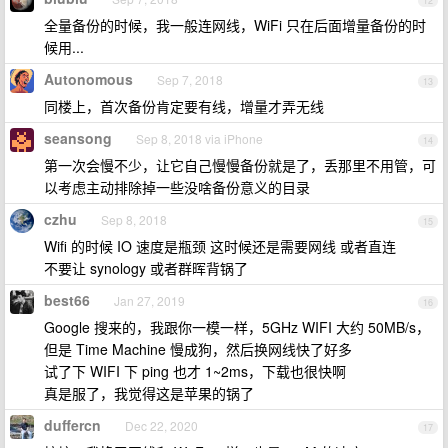
12
全量备份的时候，我一般连网线，WiFi 只在后面增量备份的时
候用...
Autonomous
Sep 7, 2018
13
同楼上，首次备份肯定要有线，增量才弄无线
seansong
Sep 8, 2018 via iPhone
14
第一次会慢不少，让它自己慢慢备份就是了，丢那里不用管，可
以考虑主动排除掉一些没啥备份意义的目录
czhu
Sep 8, 2018
15
Wifi 的时候 IO 速度是瓶颈 这时候还是需要网线 或者直连
不要让 synology 或者群晖背锅了
best66
Jan 27, 2019
16
Google 搜来的，我跟你一模一样，5GHz WIFI 大约 50MB/s，
但是 Time Machine 慢成狗，然后换网线快了好多
试了下 WIFI 下 ping 也才 1~2ms，下载也很快啊
真是服了，我觉得这是苹果的锅了
duffercn
Dec 22, 2020
17