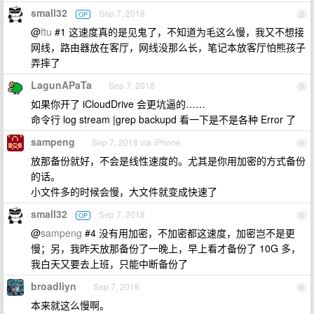
small32
Sep 7, 2018
OP
2
@
ftu
#1 这速度真的是见鬼了，不知道为毛这么慢，我又不想接
网线，路由器放在客厅，网线没那么长，笔记本放客厅怕熊孩子
弄摔了
LagunAPaTa
Sep 7, 2018
3
如果你开了 iCloudDrive 会更坑逼的……
命令行 log stream |grep backupd 看一下是不是各种 Error 了
sampeng
Sep 7, 2018 via iPhone
4
放那备份就好，不会是线性速度的。尤其是你用加密的方式备份
的话。
小文件多的时候会慢，大文件就变成快速了
small32
Sep 7, 2018
OP
5
@
sampeng
#4 没有用加密，不加密都这速度，加密岂不是更
慢；另，我昨天放那备份了一晚上，早上看才备份了 10G 多，
我白天又要去上班，只能中断备份了
broadliyn
Sep 7, 2018
6
本来就这么慢啊。