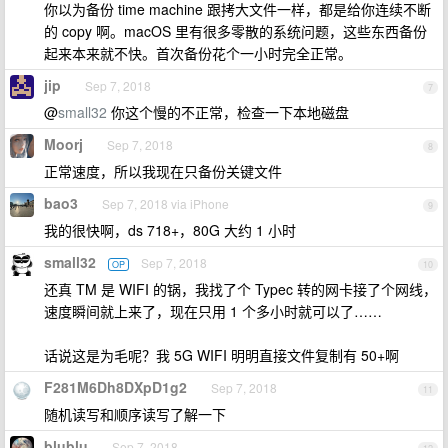
你以为备份 time machine 跟拷大文件一样，都是给你连续不断
的 copy 啊。macOS 里有很多零散的系统问题，这些东西备份
起来本来就不快。首次备份花个一小时完全正常。
jip
Sep 7, 2018
7
@
small32
你这个慢的不正常，检查一下本地磁盘
Moorj
Sep 7, 2018
8
正常速度，所以我现在只备份关键文件
bao3
Sep 7, 2018 via iPhone
9
我的很快啊，ds 718+，80G 大约 1 小时
small32
Sep 7, 2018
OP
10
还真 TM 是 WIFI 的锅，我找了个 Typec 转的网卡接了个网线，
速度瞬间就上来了，现在只用 1 个多小时就可以了……
话说这是为毛呢？我 5G WIFI 明明直接文件复制有 50+啊
F281M6Dh8DXpD1g2
Sep 7, 2018
11
随机读写和顺序读写了解一下
blublu
Sep 7, 2018