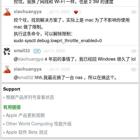
挖坟。我换了网线和 Wi-Fi 一样，也是 2 3M 的速度
xiaohuangya
Jul 11, 2022
2
18
挖个坟，找到解决方案了，实际上是 mac 为了不影响你使用
mac 做了限制。
执行这条命令，可以解除限制：
sudo sysctl debug.lowpri_throttle_enabled=0
small32
Jul 11, 2022
OP
19
@
xiaohuangya
4 年前的事情了，我已经回 Windows 很久了 lol
xiaohuangya
Jul 11, 2022
20
@
small32
hhh,我最近搞了一台 nas ，所以在搞这个。
Support
根据产品序列号查看状态
›
有用链接
Apple 产品更新周期
›
Other World Computing 性能升级
›
Apple 软件 Beta 测试
›