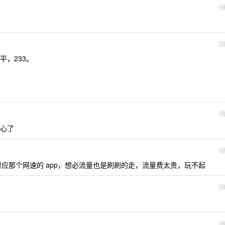
1
1
，233。
1
心了
1
，对应那个网速的 app，想必流量也是刷刷的走，流量费太贵，玩不起
1
1