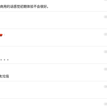
商用的话感觉初期体验不会很好。
2
1
2
2
。。。。
2
站太垃圾
2
2