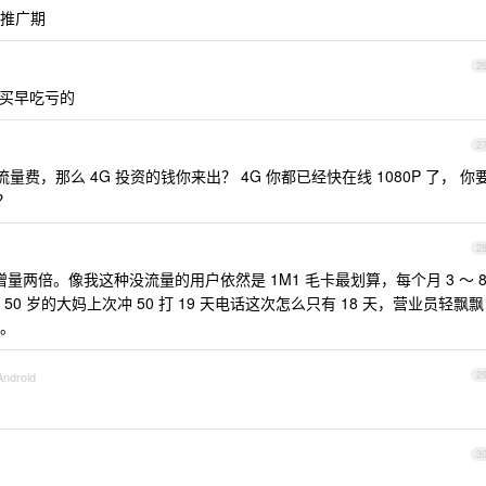
推广期
2
早买早吃亏的
2
费，那么 4G 投资的钱你来出？ 4G 你都已经快在线 1080P 了， 你
？
2
也就增量两倍。像我这种没流量的用户依然是 1M1 毛卡最划算，每个月 3 ～ 
 岁的大妈上次冲 50 打 19 天电话这次怎么只有 18 天，营业员轻飘飘
。
Android
2
3