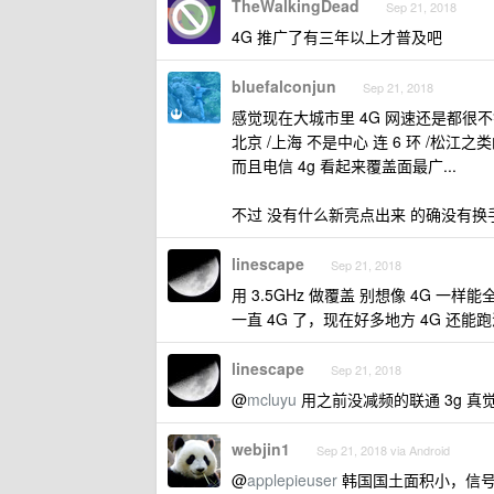
TheWalkingDead
Sep 21, 2018
4G 推广了有三年以上才普及吧
bluefalconjun
Sep 21, 2018
感觉现在大城市里 4G 网速还是都很不错
北京 /上海 不是中心 连 6 环 /松江
而且电信 4g 看起来覆盖面最广...
不过 没有什么新亮点出来 的确没有换手
linescape
Sep 21, 2018
用 3.5GHz 做覆盖 别想像 4G
一直 4G 了，现在好多地方 4G 还能跑
linescape
Sep 21, 2018
@
mcluyu
用之前没减频的联通 3g 真觉
webjin1
Sep 21, 2018 via Android
@
applepieuser
韩国国土面积小，信