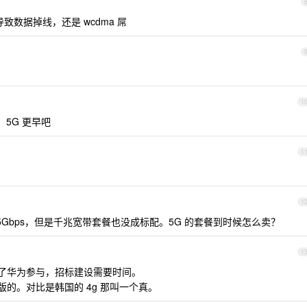
致数据掉线，还是 wcdma 屌
1
5G 更早吧
1
1
.25Gbps，但是千兆宽带套餐也没成标配。5G 的套餐到时候怎么卖？
1
绝了华为参与，招标建设需要时间。
版的。对比是韩国的 4g 那叫一个真。