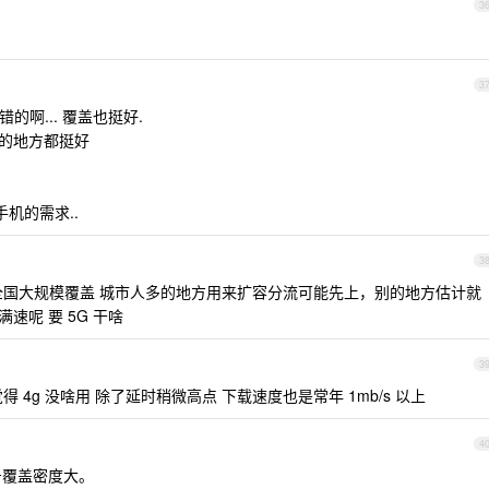
3
3
的啊... 覆盖也挺好.
之类的地方都挺好
机的需求..
3
 一样能全国大规模覆盖 城市人多的地方用来扩容分流可能先上，别的地方估计就
满速呢 要 5G 干啥
3
得 4g 没啥用 除了延时稍微高点 下载速度也是常年 1mb/s 以上
4
号覆盖密度大。