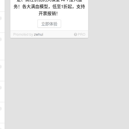
务！各大满血模型，低至1折起，支持
开票报销！
3
立即体验
Promoted by
zwhui
PRO
4
5
6
7