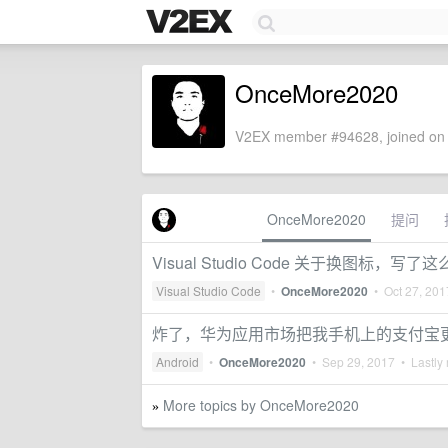
OnceMore2020
V2EX member #94628, joined on 
OnceMore2020
提问
Visual Studio Code 关于换图标
Visual Studio Code
•
OnceMore2020
•
Oct 27, 201
炸了，华为应用市场把我手机上的支付宝
Android
•
OnceMore2020
•
Sep 29, 2017
• Lastly 
More topics by OnceMore2020
»