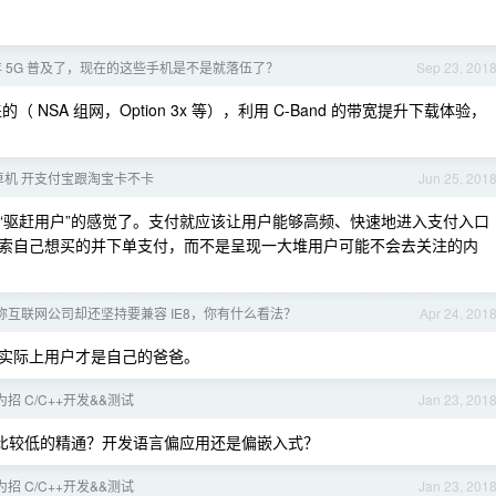
 5G 普及了，现在的这些手机是不是就落伍了？
Sep 23, 201
（ NSA 组网，Option 3x 等），利用 C-Band 的带宽提升下载体验，
卓机 开支付宝跟淘宝卡不卡
Jun 25, 201
“驱赶用户”的感觉了。支付就应该让用户能够高频、快速地进入支付入口
索自己想买的并下单支付，而不是呈现一大堆用户可能不会去关注的内
，号称互联网公司却还坚持要兼容 IE8，你有什么看法？
Apr 24, 201
实际上用户才是自己的爸爸。
华为招 C/C++开发&&测试
Jan 23, 201
门槛比较低的精通？开发语言偏应用还是偏嵌入式？
华为招 C/C++开发&&测试
Jan 23, 201