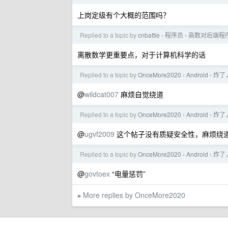
上岗定级有个大概的范围吗？
Replied to a topic by
cnbattle
程序员
高数对后端程
›
›
离散数学更重要点，对于计算机科学的话
Replied to a topic by
OnceMore2020
Android
炸了
›
›
@
wildcat007
麻烦自觉绕道
Replied to a topic by
OnceMore2020
Android
炸了
›
›
@
ugvf2009
这个帖子没有质疑安全性，麻烦绕
Replied to a topic by
OnceMore2020
Android
炸了
›
›
@
govtoex
“电量惩罚”
More replies by OnceMore2020
»