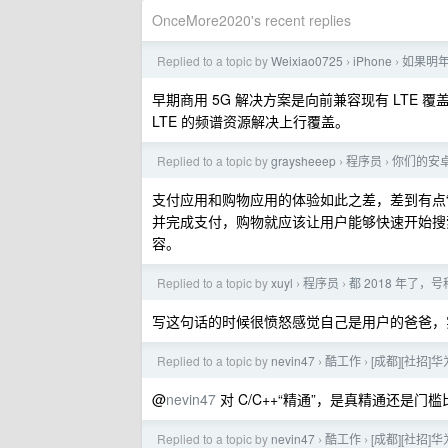
OnceMore2020's recent replies
Replied to a topic by
Weixiao0725
iPhone
如果明年
›
›
早期商用 5G 解决方案是向前兼容现有 LTE 覆盖的
LTE 的频谱资源解决上行覆盖。
Replied to a topic by
graysheeep
程序员
你们的安
›
›
支付应用和购物应用的体验如此之差，差到有点
并完成支付，购物就应该让用户能够快速开始搜
容。
Replied to a topic by
xuyl
程序员
都 2018 年了
›
›
写这句话的时候很愤怒感觉自己是用户的爸爸，
Replied to a topic by
nevin47
酷工作
[成都][社招]
›
›
@
nevin47
对 C/C++“精通”，是真精通还是
Replied to a topic by
nevin47
酷工作
[成都][社招]
›
›