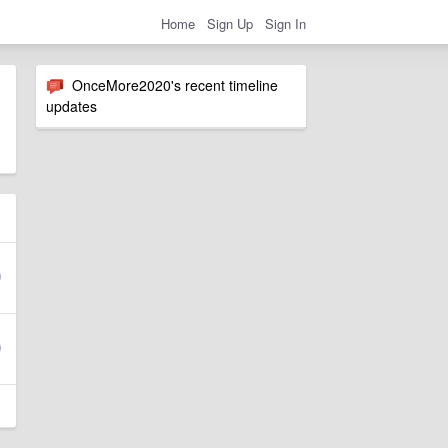
Home
Sign Up
Sign In
OnceMore2020's recent timeline
updates