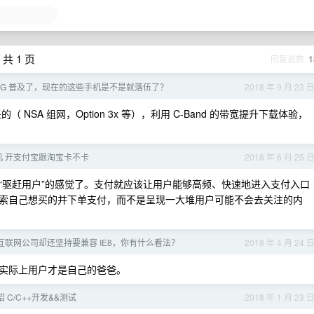
 共 1 页
回复总数
1
5G 普及了，现在的这些手机是不是就落伍了？
2018 年 9 月 23 
（ NSA 组网，Option 3x 等），利用 C-Band 的带宽提升下载体验，
机 开支付宝跟淘宝卡不卡
2018 年 6 月 25 
“驱赶用户”的感觉了。支付就应该让用户能够高频、快速地进入支付入口
索自己想买的并下单支付，而不是呈现一大堆用户可能不会去关注的内
号称互联网公司却还坚持要兼容 IE8，你有什么看法？
2018 年 4 月 24 
实际上用户才是自己的爸爸。
招 C/C++开发&&测试
2018 年 1 月 23 