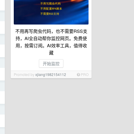
日
不用再写爬虫代码，也不需要RSS支
持，AI全自动帮你监控网页。免费使
日
用，按需订阅。AI效率工具，值得收
藏
日
开始监控
Promoted by
xjiang1982154112
PRO
日
日
日