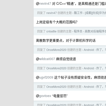
@
nevin47
对 C/C++“精通”，是真精通还是
回复了
nevin47
创建的主题
酷工作
[成都][社招]华为
›
›
上岗定级有个大概的范围吗？
回复了
cnbattle
创建的主题
程序员
高数对后端程序
›
›
离散数学更重要点，对于计算机科学的话
回复了
OnceMore2020
创建的主题
Android
炸了，
›
›
@
wildcat007
麻烦自觉绕道
回复了
OnceMore2020
创建的主题
Android
炸了，
›
›
@
ugvf2009
这个帖子没有质疑安全性，麻烦绕
回复了
OnceMore2020
创建的主题
Android
炸了，
›
›
@
govtoex
“电量惩罚”
回复了
OnceMore2020
创建的主题
Android
炸了，
›
›