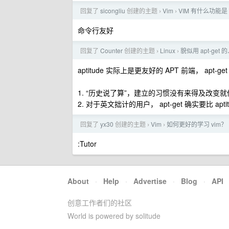
回复了
sicongliu
创建的主题
Vim
VIM 有什么功能是 
›
›
命令行友好
回复了
Counter
创建的主题
Linux
貌似用 apt-get 
›
›
aptitude 实际上是更友好的 APT 前端， ap
1. “历史说了算”，建立的习惯没有来得及改变
2. 对于英文拙计的用户， apt-get 确实要比 apt
回复了
yx30
创建的主题
Vim
如何更好的学习 vim？
›
›
:Tutor
About
·
Help
·
Advertise
·
Blog
·
API
创意工作者们的社区
World is powered by solitude