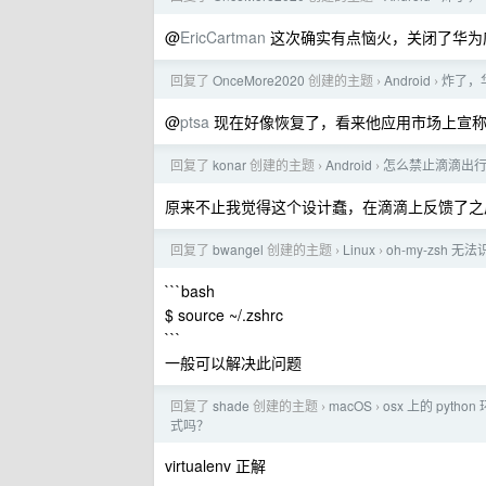
@
EricCartman
这次确实有点恼火，关闭了华为应用商
回复了
OnceMore2020
创建的主题
Android
炸了，
›
›
@
ptsa
现在好像恢复了，看来他应用市场上宣称
回复了
konar
创建的主题
Android
怎么禁止滴滴出
›
›
原来不止我觉得这个设计蠢，在滴滴上反馈了之
回复了
bwangel
创建的主题
Linux
oh-my-zsh 
›
›
```bash
$ source ~/.zshrc
```
一般可以解决此问题
回复了
shade
创建的主题
macOS
osx 上的 pytho
›
›
式吗？
virtualenv 正解