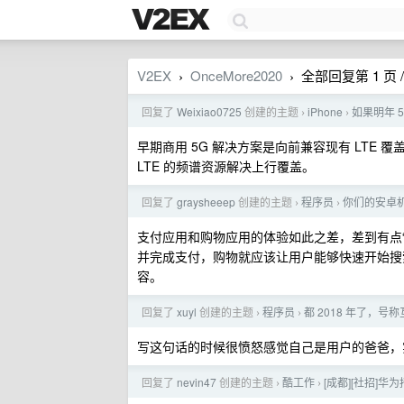
V2EX
OnceMore2020
全部回复第 1 页 /
›
›
回复了
Weixiao0725
创建的主题
iPhone
如果明年 
›
›
早期商用 5G 解决方案是向前兼容现有 LTE 覆盖的
LTE 的频谱资源解决上行覆盖。
回复了
graysheeep
创建的主题
程序员
你们的安卓
›
›
支付应用和购物应用的体验如此之差，差到有点
并完成支付，购物就应该让用户能够快速开始搜
容。
回复了
xuyl
创建的主题
程序员
都 2018 年了，
›
›
写这句话的时候很愤怒感觉自己是用户的爸爸，
回复了
nevin47
创建的主题
酷工作
[成都][社招]华为
›
›