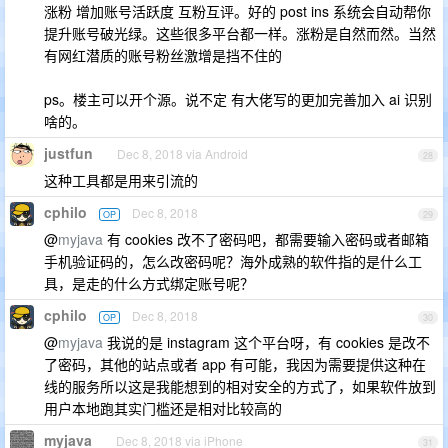
涨粉 增加账号活跃度 互粉互评。好的 post ins 系统会自动帮你
提升账号破光绿。这些很多平台都一样。涨粉是自然而然。当然
有网红潜质的账号粉丝激增是挡不住的
ps。楼主可以开个源。说不定 有大佬写的更加完善加入 ai 识别
啥的。
justfun
Dec 8, 2018 via Android
28
这种工具都是用来引流的
cphilo
Dec 8, 2018
OP
29
@
myjava
有 cookies 改不了密码吧，都需要输入密码或者邮箱
手机验证码的，怎么改密码呢？海外成熟的软件指的是什么工
具，是走的什么方式绑定账号呢？
cphilo
Dec 8, 2018
OP
30
@
myjava
我说的是 instagram 这个平台呀，有 cookies 是改不
了密码，其他的站点或者 app 有可能，我因为需要提供这种在
线的服务所以这是我能想到的相对安全的方式了，如果软件放到
用户本地跑其实门槛还是相对比较高的
myjava
Dec 8, 2018 via iPhone
31