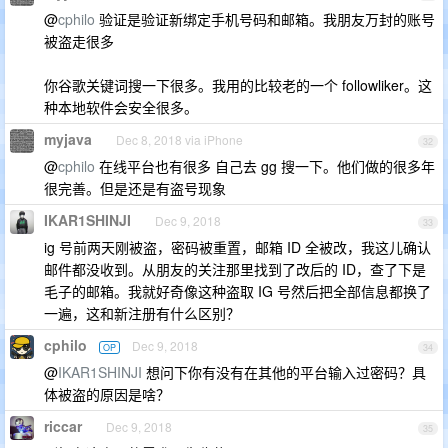
@
cphilo
验证是验证新绑定手机号码和邮箱。我朋友万封的账号
被盗走很多
你谷歌关键词搜一下很多。我用的比较老的一个 followliker。这
种本地软件会安全很多。
myjava
Dec 8, 2018 via iPhone
32
@
cphilo
在线平台也有很多 自己去 gg 搜一下。他们做的很多年
很完善。但是还是有盗号现象
IKAR1SHINJI
Dec 9, 2018
33
ig 号前两天刚被盗，密码被重置，邮箱 ID 全被改，我这儿确认
邮件都没收到。从朋友的关注那里找到了改后的 ID，查了下是
毛子的邮箱。我就好奇像这种盗取 IG 号然后把全部信息都换了
一遍，这和新注册有什么区别？
cphilo
Dec 9, 2018
OP
34
@
IKAR1SHINJI
想问下你有没有在其他的平台输入过密码？具
体被盗的原因是啥？
riccar
Dec 9, 2018
35