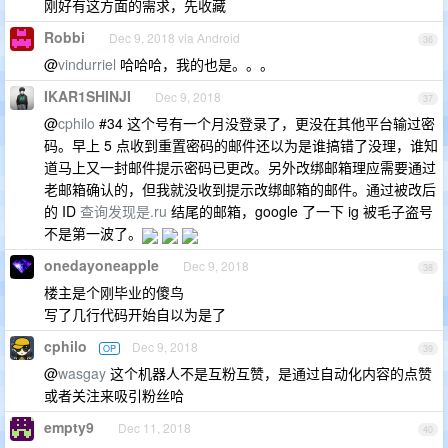
刚好有这方面的需求，先收藏
Robbi
Dec 9, 2018 via Android
36
@
vindurriel
哈哈哈，我的也是。。。
IKAR1SHINJI
Dec 9, 2018
37
@
cphilo
#34 这个号有一个月没登录了，更没在其他平台输过密
码。早上 5 点收到重置密码的邮件还以为是谁搞错了没理，谁知
道马上又一封邮件提示密码已更改。另外改绑邮箱理应需要通过
老邮箱确认的，但我就没收到提示改绑邮箱的邮件。通过被改后
的 ID
查询发现是.ru
结尾的邮箱，google 了一下 ig 被毛子盗号
不是第一波了。
onedayoneapple
Dec 9, 2018
38
楼主是个刚毕业的傻鸟
写了几行代码开始自以为是了
cphilo
Dec 9, 2018
OP
39
@
wasgay
这个机器人不是互粉互赞，是通过自动化内容的点赞
或者关注来吸引粉丝哈
empty9
Dec 11, 2018
40