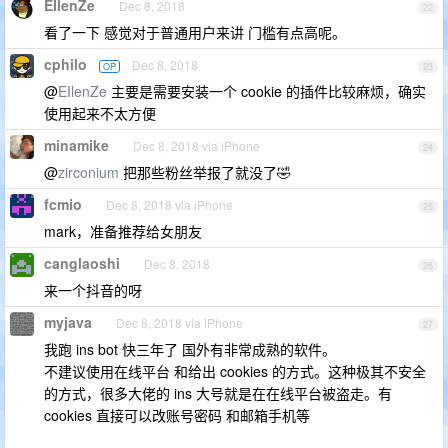
EIlenZe
Dec 8, 2018
22
看了一下 感觉对于普通用户来讲 门槛有点高呢。
cphilo
Dec 8, 2018
OP
23
@
EIlenZe
主要是需要安装一个 cookie 的插件比较麻烦，确实
使用起来不太方便
minamike
Dec 8, 2018 via iPhone
24
@
zirconium
把那些粉丝举报了就没了🤣
fcmio
Dec 8, 2018 via iPhone
25
mark，准备推荐给女朋友
canglaoshi
Dec 8, 2018
26
来一个抖音的呀
myjava
Dec 8, 2018 via iPhone
27
我跑 ins bot 快三年了 国外有非常成熟的软件。
不建议使用在线平台 和给出 cookies 的方式。这种极其不安全
的方式，很多大佬的 ins 大号就是在在线平台被盗走。有
cookies 直接可以改账号密码 和邮箱手机等