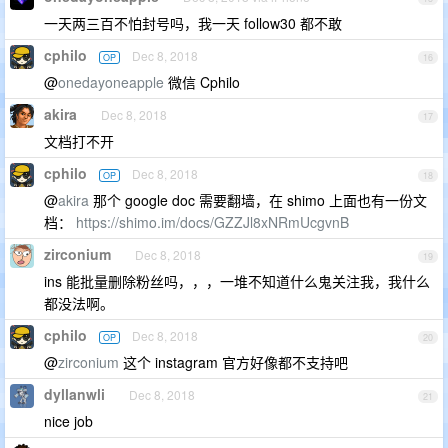
一天两三百不怕封号吗，我一天 follow30 都不敢
cphilo
Dec 8, 2018
OP
16
@
onedayoneapple
微信 Cphilo
akira
Dec 8, 2018
17
文档打不开
cphilo
Dec 8, 2018
OP
18
@
akira
那个 google doc 需要翻墙，在 shimo 上面也有一份文
档：
https://shimo.im/docs/GZZJl8xNRmUcgvnB
zirconium
Dec 8, 2018
19
ins 能批量删除粉丝吗，，，一堆不知道什么鬼关注我，我什么
都没法啊。
cphilo
Dec 8, 2018
OP
20
@
zirconium
这个 instagram 官方好像都不支持吧
dyllanwli
Dec 8, 2018
21
nice job