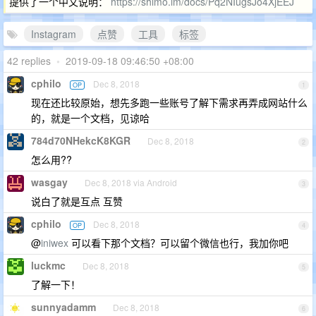
提供了一个中文说明：
https://shimo.im/docs/Pq2NIugsJo4XjEEJ
Instagram
点赞
工具
标签
42 replies
•
2019-09-18 09:46:50 +08:00
cphilo
Dec 8, 2018
OP
1
现在还比较原始，想先多跑一些账号了解下需求再弄成网站什么
的，就是一个文档，见谅哈
784d70NHekcK8KGR
Dec 8, 2018
2
怎么用??
wasgay
Dec 8, 2018 via Android
3
说白了就是互点 互赞
cphilo
Dec 8, 2018
OP
4
@
iniwex
可以看下那个文档？可以留个微信也行，我加你吧
luckmc
Dec 8, 2018
5
了解一下！
sunnyadamm
Dec 8, 2018
6