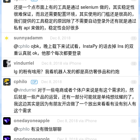
还提一个点市面上有的工具是通过 selenium 做的，其实稳定性
很难保证，而且还需要配置环境，其实使用的门槛还是很高的，
我们提供的工具稳定的原因除了不需要自动登录外还有就是通过
私有 api 来做的，稳定性会好很多
sunnyadamm
Dec 8, 2018
11
@
cphilo
ojbk，晚上载下来试试看，InstaPy 的话去掉 Ins 的双
重认真就 ok，他那个每次都要登录
vindurriel
Dec 8, 2018 via iPhone
12
Ig 的粉有啥用？我看机器人发的都是高仿奢侈品和约炮
cphilo
Dec 8, 2018
OP
13
@
vindurriel
对于一些电商或者个体户来说是有这个需求的，然
后就是一些产品的运营，还有一部分可能就是单纯想炫耀的了，
我这边其实是因为有朋友开店做了一个放出来看看有没有别人有
这个需求
onedayoneapple
Dec 8, 2018 via iPhone
14
@
cphilo
有没有微信聊聊
onedayoneapple
Dec 8, 2018 via iPhone
15