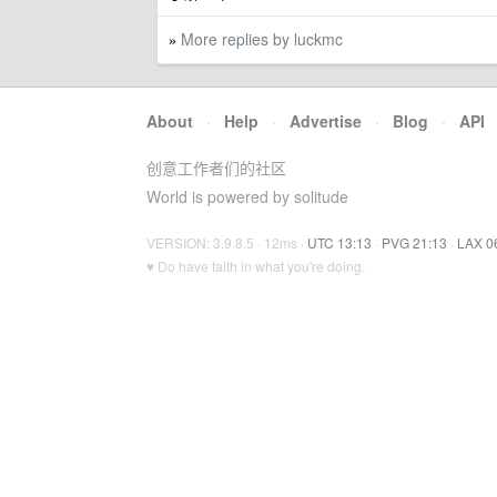
More replies by luckmc
»
About
·
Help
·
Advertise
·
Blog
·
API
创意工作者们的社区
World is powered by solitude
VERSION: 3.9.8.5 · 12ms ·
UTC 13:13
·
PVG 21:13
·
LAX 0
♥ Do have faith in what you're doing.