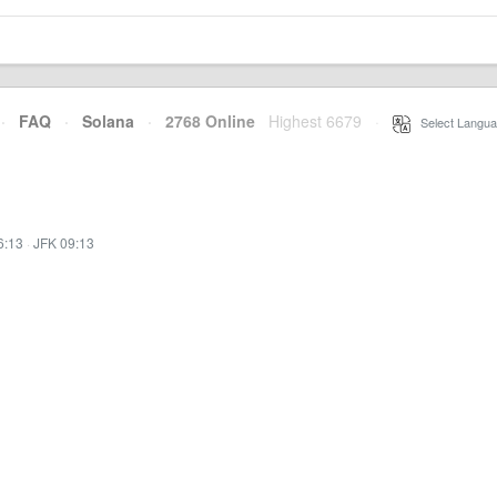
·
FAQ
·
Solana
·
2768 Online
Highest 6679
·
Select Langua
6:13
·
JFK 09:13