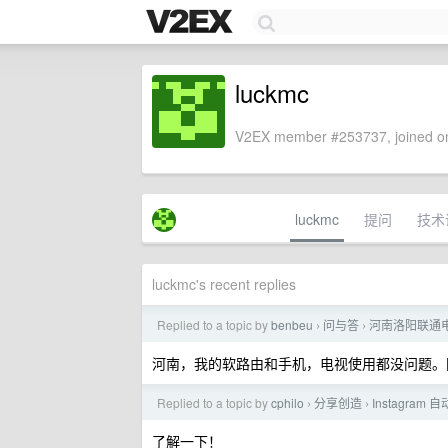
luckmc
V2EX member #253737, joined on
luckmc
提问
技术
luckmc's recent replies
Replied to a topic by
benbeu
问与答
河南洛阳联通
›
›
河南，我的软路由和手机，电视使用都没问题。同
Replied to a topic by
cphilo
分享创造
Instagra
›
›
了解一下！