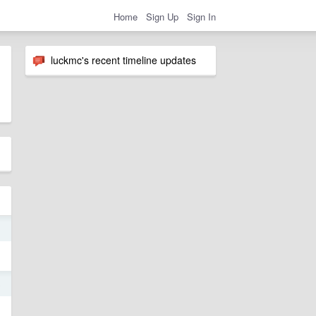
Home
Sign Up
Sign In
luckmc's recent timeline updates
3
8