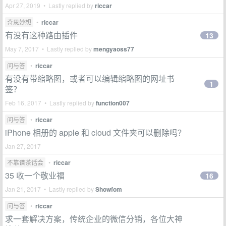
Apr 27, 2019 • Lastly replied by
riccar
奇思妙想
•
riccar
有没有这种路由插件
13
May 7, 2017 • Lastly replied by
mengyaoss77
问与答
•
riccar
有没有带缩略图，或者可以编辑缩略图的网址书
1
签？
Feb 16, 2017 • Lastly replied by
function007
问与答
•
riccar
iPhone 相册的 apple 和 cloud 文件夹可以删除吗？
Jan 27, 2017
不靠谱茶话会
•
riccar
35 收一个敬业福
16
Jan 21, 2017 • Lastly replied by
Showfom
问与答
•
riccar
求一套解决方案，传统企业的微信分销，各位大神