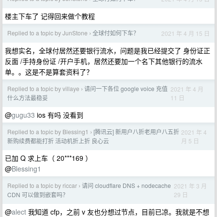
楼主下车了 记得回来做个教程
Replied to a topic by JunStone
全球付如何下车？
2021 年 4 月 15 日
›
我想实名，全球付居然还要银行流水，问题是我已经提交了 身份证正
反面 /手持身份证 /开户手机，居然还要加一个名下其他银行的流水
单。。这是不是算套资料了？
Replied to a topic by villaye
请问一下各位 google voice 充值
2021 年 4 月
›
11 日
什么方法最稳妥
@
gugu33
ios 有吗 没看到
Replied to a topic by Blessing1
[腾讯云] 新用户八折老用户八五折
2021 年 4
›
月 5 日
新购续费都能打折 活动机折上折 良心云
已加 Q 求上车（ 20***169 ）
@
Blessing1
Replied to a topic by riccar
请问 cloudflare DNS + nodecache
2021 年 3 月
›
29 日
CDN 可以做到嵌套吗？
@
alect
我知道 cfp，之前 v 友也分想过节点，目前已凉。我就是不想