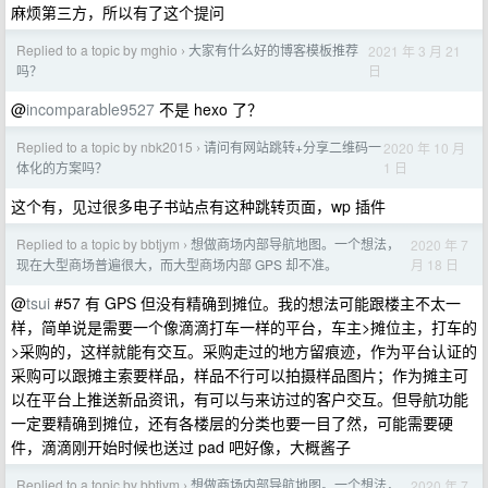
麻烦第三方，所以有了这个提问
Replied to a topic by mghio
大家有什么好的博客模板推荐
2021 年 3 月 21
›
日
吗？
@
incomparable9527
不是 hexo 了？
Replied to a topic by nbk2015
请问有网站跳转+分享二维码一
2020 年 10 月
›
1 日
体化的方案吗？
这个有，见过很多电子书站点有这种跳转页面，wp 插件
Replied to a topic by bbtjym
想做商场内部导航地图。一个想法，
2020 年 7
›
月 18 日
现在大型商场普遍很大，而大型商场内部 GPS 却不准。
@
tsui
#57 有 GPS 但没有精确到摊位。我的想法可能跟楼主不太一
样，简单说是需要一个像滴滴打车一样的平台，车主>摊位主，打车的
>采购的，这样就能有交互。采购走过的地方留痕迹，作为平台认证的
采购可以跟摊主索要样品，样品不行可以拍摄样品图片；作为摊主可
以在平台上推送新品资讯，有可以与来访过的客户交互。但导航功能
一定要精确到摊位，还有各楼层的分类也要一目了然，可能需要硬
件，滴滴刚开始时候也送过 pad 吧好像，大概酱子
Replied to a topic by bbtjym
想做商场内部导航地图。一个想法，
2020 年 7
›