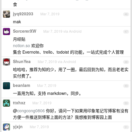
食
jyq920203
Mar 7, 2019
46
mak
SorcererXW
Mar 7, 2019 via Android
47
月经贴
notion.so
欢迎你
集合 Evernote、trello、todoist 的功能，一站式完成个人管理
ShunYea
Mar 7, 2019 via Android
48
哈哈哈，推荐为知的少，用了一圈，最后回到为知，而且老老实
实付费了。
beanlam
Mar 7, 2019
49
一直用为知，支持 markdown，同步。
ttxhxz
Mar 7, 2019
50
@
congcong0806
你好，请问一下如果用印象笔记写博客有没有
方便一件推送到博客上面的方法？我想推到博客园上面
yjxjn
Mar 7, 2019
51