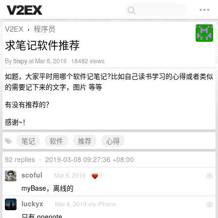
V2EX
程序员
›
求笔记软件推荐
By
5ispy
at Mar 6, 2019 · 18482 views
如题，大家平时用哪个软件记笔记?比如自己读书学习的心得或者类似
的需要记下来的文字，图片 等等
有没有推荐的？
感谢~！
笔记
软件
推荐
心得
92 replies
•
2019-03-08 09:27:36 +08:00
scoful
Mar 6, 2019
1
1
myBase，离线的
luckyx
Mar 6, 2019 via iPhone
2
只有 onenote