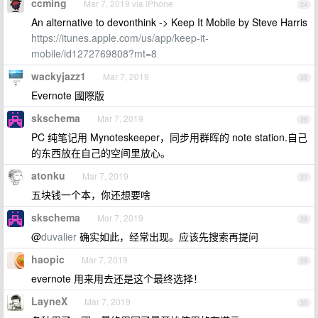
ccming
Mar 7, 2019 via iPhone
24
An alternative to devonthink -> Keep It Mobile by Steve Harris
https://itunes.apple.com/us/app/keep-it-
mobile/id1272769808?mt=8
wackyjazz1
Mar 7, 2019
25
Evernote 國際版
skschema
Mar 7, 2019
26
PC 纯笔记用 Mynoteskeeper，同步用群晖的 note station.自己
的东西放在自己的空间里放心。
atonku
Mar 7, 2019
27
五块钱一个本，你还想要啥
skschema
Mar 7, 2019
28
@
duvalier
确实如此，经常出现。应该先搜索再提问
haopic
Mar 7, 2019
29
evernote 用来用去还是这个最终选择！
LayneX
Mar 7, 2019
30