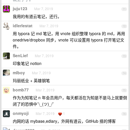
juju123
Mar 7, 2019
71
我用的有道云笔记，还行。
idlerlestat
Mar 7, 2019
72
用 typora 记 md 笔记，用 vnote 组织整理 typora 的 md，再用
onedrive/dropbox 同步，vnote 可以设置用 typora 打开笔记文
件。
SenLief
Mar 7, 2019
73
印象笔记 notion
mlboy
Mar 7, 2019
74
玛丽纸业 + 英雄钢笔
bomb77
Mar 7, 2019
75
作为为知笔记 n 年会员用户，每天都活在为知是不是马上就要倒
闭了的恐惧中¯\_(ツ)_/¯
onmyoji
Mar 7, 2019
1
76
内网的话 mybase,ediary，外网有道云，GitHub 搭的博客