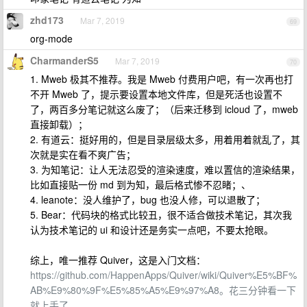
zhd173
Mar 7, 2019
69
org-mode
CharmanderS5
Mar 7, 2019
70
1. Mweb 极其不推荐。我是 Mweb 付费用户吧，有一次再也打
不开 Mweb 了，提示要设置本地文件库，但是死活也设置不
了，两百多分笔记就这么废了；（后来迁移到 icloud 了，mweb
直接卸载）；
2. 有道云：挺好用的，但是目录层级太多，用着用着就乱了，其
次就是实在看不爽广告；
3. 为知笔记：让人无法忍受的渲染速度，难以置信的渲染结果，
比如直接贴一份 md 到为知，最后格式惨不忍睹；、
4. leanote：没人维护了，bug 也没人修，可以退散了；
5. Bear：代码块的格式比较丑，很不适合做技术笔记，其次我
认为技术笔记的 ui 和设计还是务实一点吧，不要太抢眼。
综上，唯一推荐 Quiver，这是入门文档：
https://github.com/HappenApps/Quiver/wiki/Quiver%E5%BF%
AB%E9%80%9F%E5%85%A5%E9%97%A8。花三分钟看一下
就上手了。