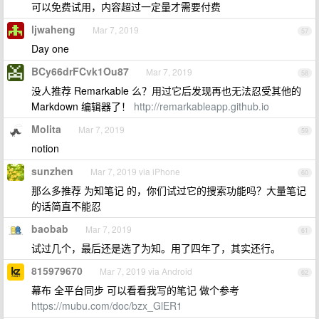
可以免费试用，内容超过一定量才需要付费
ljwaheng
Mar 7, 2019
57
Day one
BCy66drFCvk1Ou87
Mar 7, 2019
58
没人推荐 Remarkable 么？用过它后发现再也无法忍受其他的
Markdown 编辑器了！
http://remarkableapp.github.io
Molita
Mar 7, 2019
59
notion
sunzhen
Mar 7, 2019 via iPhone
60
那么多推荐 为知笔记 的，你们试过它的搜索功能吗？大量笔记
的话简直不能忍
baobab
Mar 7, 2019
61
试过几个，最后还是选了为知。用了四年了，其实还行。
815979670
Mar 7, 2019 via Android
62
幕布 全平台同步 可以看看我写的笔记 做个参考
https://mubu.com/doc/bzx_GlER1