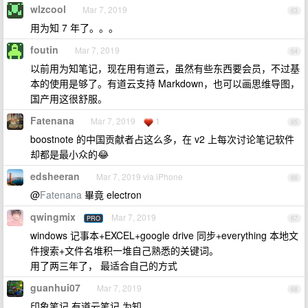
wlzcool
Mar 7, 2019
63
用为知 7 年了。。。
foutin
Mar 7, 2019
64
以前用为知笔记，现在用有道云，虽然有些东西要会员，不过基
本的使用是够了。有道云支持 Markdown，也可以画思维导图，
国产用这很舒服。
Fatenana
Mar 7, 2019
1
65
boostnote 的中国贡献者占这么多，在 v2 上每次讨论笔记软件
却都是最小众的😂
edsheeran
Mar 7, 2019 via iPhone
66
@
Fatenana
畢竟 electron
qwingmix
Mar 7, 2019
PRO
67
windows 记事本+EXCEL+google drive 同步+everything 本地文
件搜索+文件名堆积一堆自己熟悉的关键词。
用了两三年了， 最适合自己的方式
guanhui07
Mar 7, 2019
68
印象笔记 有道云笔记 为知