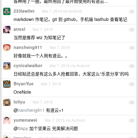
各种用了一圈，最终用回了最开始使用的有道云...
233lawliet
Mar 7, 2019 via Android
31
markdown 作笔记，git 到 github，手机端 fasthub 查看笔记
atrexl
Mar 7, 2019
32
当然是推荐 wiz 为知笔记了
nancheng911
Mar 7, 2019
33
好像就我一个人用有道云。。
cynicalwalker
Mar 7, 2019 via Android
34
日经贴还总是有这么多人抢着回答，大家这么“乐意分享”的吗
BryanYue
Mar 7, 2019
35
OneNote
loliyu
Mar 7, 2019
36
@
nancheng911
有道云+1
yumenawei
Mar 7, 2019 via Android
37
@
5ispy
加个坚果云 完美解决问题