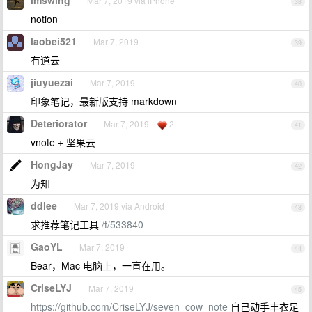
imswing
Mar 7, 2019 via iPhone
38
notion
laobei521
Mar 7, 2019
39
有道云
jiuyuezai
Mar 7, 2019
40
印象笔记，最新版支持 markdown
Deteriorator
Mar 7, 2019
2
41
vnote + 坚果云
HongJay
Mar 7, 2019
42
为知
ddlee
Mar 7, 2019 via Android
43
求推荐笔记工具
/t/533840
GaoYL
Mar 7, 2019
44
Bear，Mac 电脑上，一直在用。
CriseLYJ
Mar 7, 2019
45
https://github.com/CriseLYJ/seven_cow_note
自己动手丰衣足