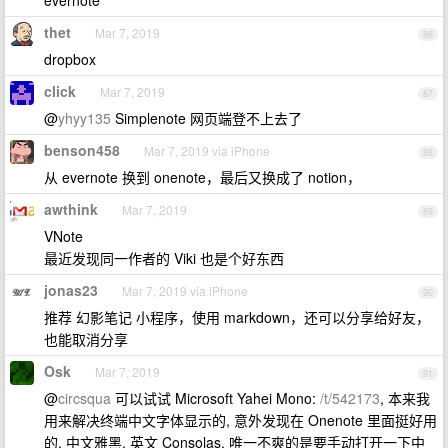
evernote
thet
Mar 7, 2019
86
dropbox
click
Mar 7, 2019
87
@
yhyy135
Simplenote 网页端登不上去了
benson458
Mar 7, 2019 via iPhone
88
从 evernote 换到 onenote，最后又换成了 notion，
awthink
Mar 7, 2019
89
VNote
最近发现同一作者的 Viki 也是个好东西
jonas23
Mar 7, 2019 via iPhone
90
推荐 幻影笔记 小程序，使用 markdown，还可以分享给好友，
也能取消分享
Osk
Mar 7, 2019
91
@
circsqua
可以试试 Microsoft Yahei Mono:
/t/542173
, 本来我
用来解决终端中文字体显示的, 意外发现在 Onenote 里面挺好用
的, 中文雅黑, 英文 Consolas, 唯一不爽的是要手动打开一下中