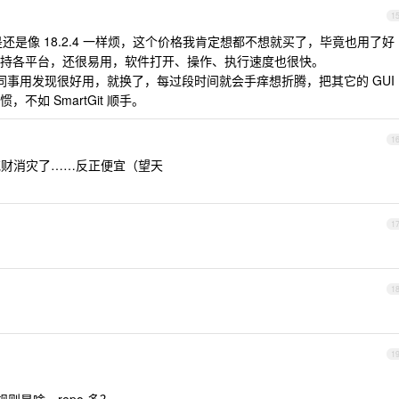
1
还是像 18.2.4 一样烦，这个价格我肯定想都不想就买了，毕竟也用了好
持各平台，还很易用，软件打开、操作、执行速度也很快。
后来看同事用发现很好用，就换了，每过段时间就会手痒想折腾，把其它的 GUI
如 SmartGit 顺手。
1
财消灾了……反正便宜（望天
1
1
1