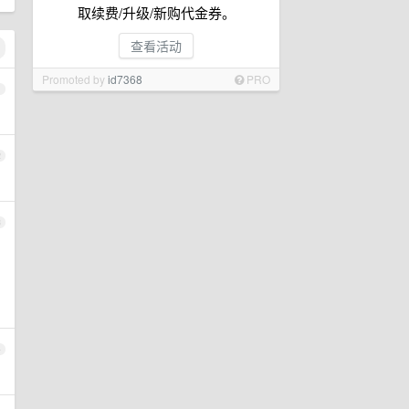
取续费/升级/新购代金券。
查看活动
Promoted by
id7368
PRO
1
2
3
4