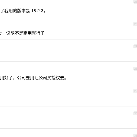
2
用的版本是 18.2.3。
2
nse，说明不是商用就行了
2
2
用好了，公司要用让公司买授权去。
2
3
3