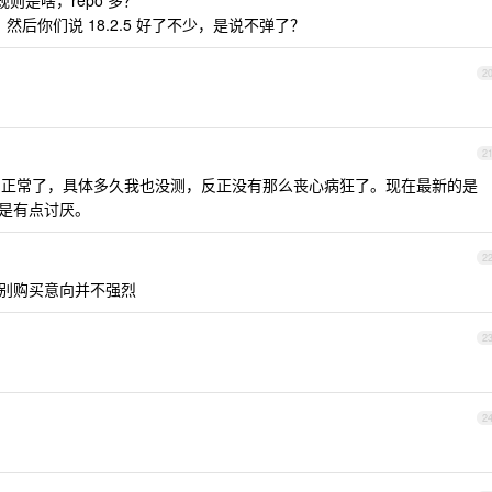
则是啥，repo 多？
了，然后你们说 18.2.5 好了不少，是说不弹了？
2
2
改的正常了，具体多久我也没测，反正没有那么丧心病狂了。现在最新的是
还是有点讨厌。
2
区别购买意向并不强烈
2
2