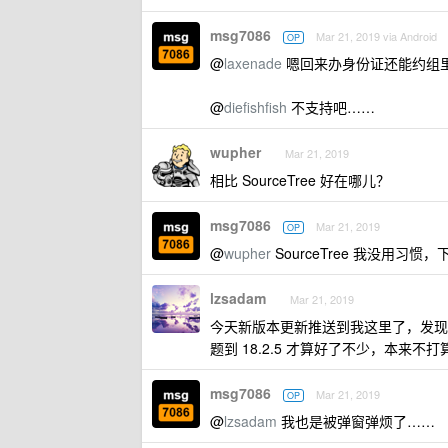
msg7086
Mar 21, 2019 via Android
OP
@
laxenade
嗯回来办身份证还能约组
@
diefishfish
不支持吧……
wupher
Mar 21, 2019
相比 SourceTree 好在哪儿？
msg7086
Mar 21, 2019
OP
@
wupher
SourceTree 我没用习
lzsadam
Mar 21, 2019
今天新版本更新推送到我这里了，发现优
题到 18.2.5 才算好了不少，本来
msg7086
Mar 21, 2019
OP
@
lzsadam
我也是被弹窗弹烦了……