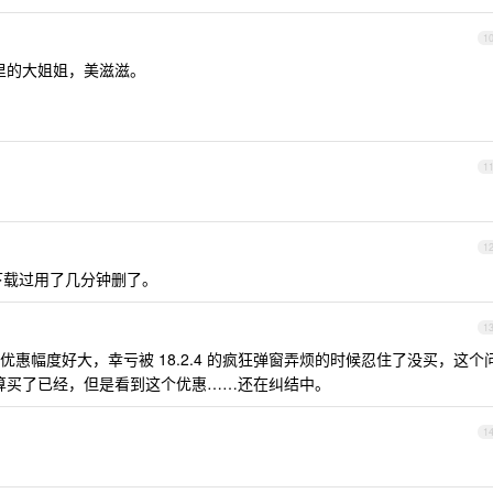
1
里的大姐姐，美滋滋。
1
1
惯，下载过用了几分钟删了。
1
惠幅度好大，幸亏被 18.2.4 的疯狂弹窗弄烦的时候忍住了没买，这个
不打算买了已经，但是看到这个优惠……还在纠结中。
1