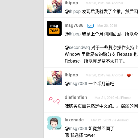
ihipop
Mar 20, 2019 via Android
@
ihipop
发现后我就发了个推，然后因
msg7086
Mar 20, 2019
OP
@
ihipop
我是上个月刚刚回国，所以今
@
secondwtq
对于一些复杂操作支持比较好吧。J
Window 里做复杂的跨分支 Reba
Rebase，所以算是离不太开了。
ihipop
1
Mar 20, 2019 via Android
@
msg7086
一个半月前吧
diefishfish
Mar 21, 2019 via iPhone
哇购买页面竟然是中文的。。弱弱的问
laxenade
Mar 21, 2019 via Android
@
msg7086
姐竟然回国了
嗯 我选择 tower