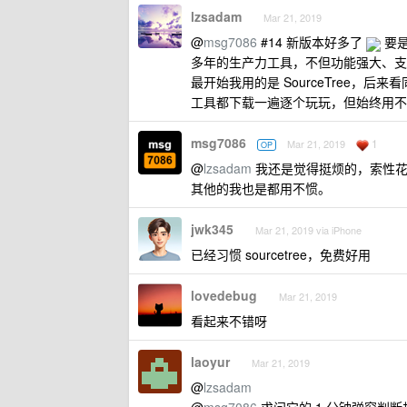
lzsadam
Mar 21, 2019
@
msg7086
#14 新版本好多了
要是
多年的生产力工具，不但功能强大、支
最开始我用的是 SourceTree，
工具都下载一遍逐个玩玩，但始终用不惯，不
msg7086
1
Mar 21, 2019
OP
@
lzsadam
我还是觉得挺烦的，索性花
其他的我也是都用不惯。
jwk345
Mar 21, 2019 via iPhone
已经习惯 sourcetree，免费好用
lovedebug
Mar 21, 2019
看起来不错呀
laoyur
Mar 21, 2019
@
lzsadam