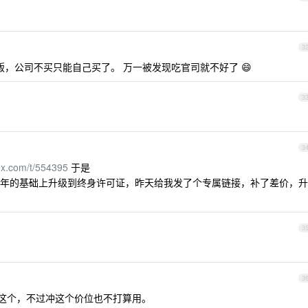
3
，公司不买只能自己买了。 万一被发现吃官司就不好了 😄
3
3
ex.com/t/554395
于是
年的基础上升级到终身许可证，昨天给我发了个专属链接，补了差价，升
3
3
差。没用过这个，不过冲这个价位也不打算用。