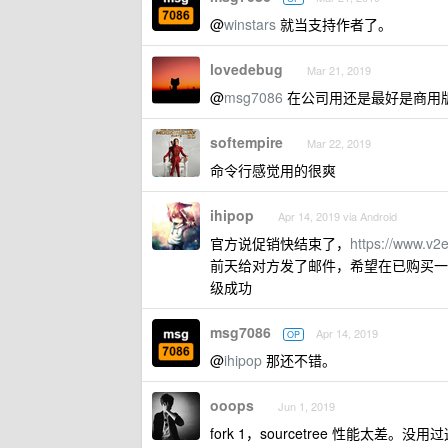
@
winstars
就当支持作者了。
lovedebug
Mar 21, 2019
@
msg7086
在公司用还是最好是商用版
softempire
Mar 22, 2019
命令行感觉用的很爽
ihipop
Apr 14, 2019 via Android
官方说促销快结束了，
https://www.v2
前天给对方发了邮件，希望在已购买一
级成功
msg7086
Apr 14, 2019
OP
@
ihipop
那还不错。
ooops
Jun 1, 2019
fork 1，sourcetree 性能太