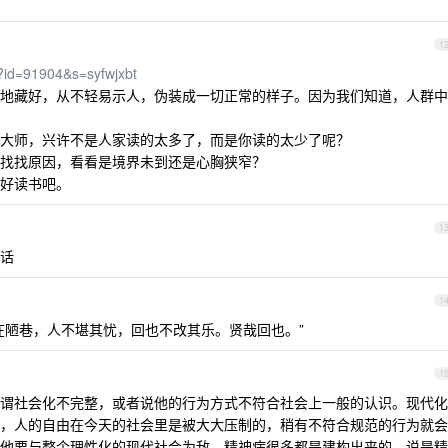
1
t?id=91904&s=syfwjxbt
地藏好，从不轻易示人，伪装成一切正常的样子。因为我们知道，人群中
大师，兴许不是人家读的太多了，而是你读的太少了呢？
找找原因，看看是境界未到还是心胸狭窄？
好读书吧。
1
话
1
在陋巷，人不堪其忧，回也不改其乐。贤哉回也。”
1
谓社会化不完整，或者说他的行为方式不符合社会上一般的认识。现代化
，人的自由在今天的社会里是被大大压制的，稍有不符合规范的行为就会
他要与整个理性化的现代社会为敌。精神病很多都是建构出来的，说是精