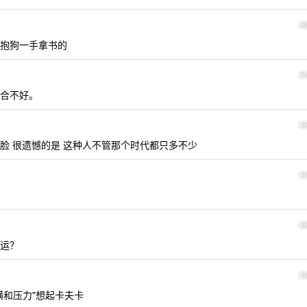
2
抱狗一手拿书的
2
合不好。
3
脸 很遗憾的是 这种人不管那个时代都只多不少
3
3
运？
3
横和压力"想起卡夫卡