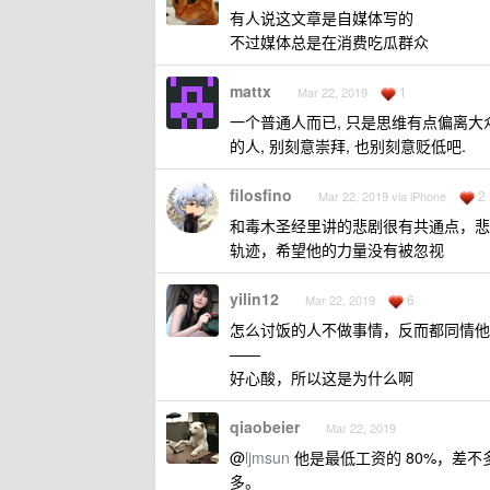
有人说这文章是自媒体写的
不过媒体总是在消费吃瓜群众
mattx
1
Mar 22, 2019
一个普通人而已, 只是思维有点偏离大
的人, 别刻意崇拜, 也别刻意贬低吧.
filosfino
2
Mar 22, 2019 via iPhone
和毒木圣经里讲的悲剧很有共通点，悲
轨迹，希望他的力量没有被忽视
yilin12
6
Mar 22, 2019
怎么讨饭的人不做事情，反而都同情他
——
好心酸，所以这是为什么啊
qiaobeier
Mar 22, 2019
@
ljmsun
他是最低工资的 80%，差不
多。