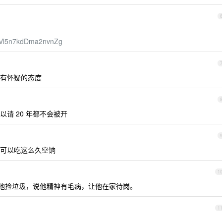
OVl5n7kdDma2nvnZg
有怀疑的态度
请 20 年都不会被开
可以吃这么久空饷
1
导看他捡垃圾，说他精神有毛病，让他在家待岗。
1