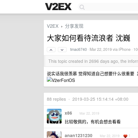
V2EX
分享发现
›
大家如何看待流浪者 沈巍
tmac6740
·
Mar 22, 2019
via iPhone · 1
This topic created in 2696 days ago, the inf
说实话我很羡慕 觉得知道自己想要什么很重
88 replies
•
2019-03-25 15:14:14 +08:00
x86
Mar 22, 2019
比较敬佩的，有机会想去看看
anan1231230
1
Mar 22, 2019