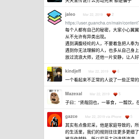
天天宣传说什么劳动光荣 都是骗子
jaleo
2
Mar 22, 2019
https://user.guancha.cn/main/conten
每个人都有自己的秘密，大家小心翼翼
从不允许有异类出现。
遇到满腹经纶的人，不要着急把人奉为
遇到你无法理解的人，也多从自己身上
放过流浪大师，还他一片安静，让人好
kindjeff
6
Mar 22, 2019
一个看起来不正常的人说了一些正常的
Mazexal
5
Mar 22, 2019
子曰：“贤哉回也，一箪食，一瓢饮，
gazce
5
Mar 22, 2019 via iPhone
其实有点像尼采，他是家庭导致的，所
的生活里，我们的规则往往更多更细了
被当作越轨。所以尼采主动选择流浪，