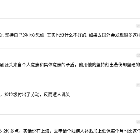
2
众, 坚持自己的小众思维, 其实也没什么不好的. 如果去国外会发现很多这
2
剧源头来自个人意志和集体意志的矛盾，他用他的坚持刻出悲伤却坚硬的
2
，捡垃圾付出了劳动，反而遭人讥笑
2
多 2K 多点。实话说在上海，去申请个残疾人补贴加上低保每个月也比这