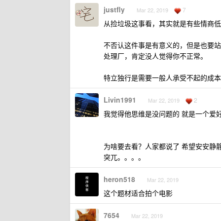
justfly
7
Mar 22, 2019
从捡垃圾这事看，其实就是有些情商低
不否认这件事是有意义的，但是也要站
处理厂，肯定没人觉得你不正常。
特立独行是需要一般人承受不起的成本
Livin1991
2
Mar 22, 2019
我觉得他思维是没问题的 就是一个爱
为啥要去看？人家都说了 希望安安静静
突兀。。。。
heron518
Mar 22, 2019
这个题材适合拍个电影
7654
Mar 22, 2019