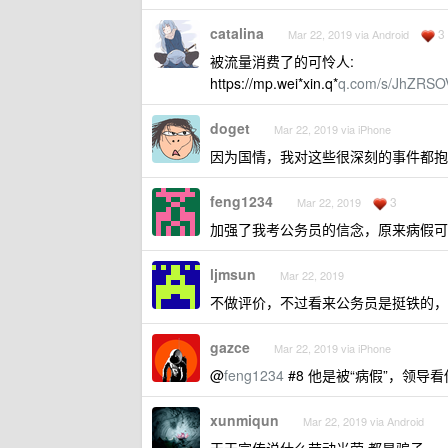
catalina
3
Mar 22, 2019 via Android
被流量消费了的可怜人:
https://mp.wei*xin.q*
q.com/s/JhZRS
doget
Mar 22, 2019 via iPhone
因为国情，我对这些很深刻的事件都抱
feng1234
3
Mar 22, 2019
加强了我考公务员的信念，原来病假可以
ljmsun
Mar 22, 2019
不做评价，不过看来公务员是挺铁的，
gazce
Mar 22, 2019 via iPhone
@
feng1234
#8 他是被“病假”，领
xunmiqun
Mar 22, 2019 via Android