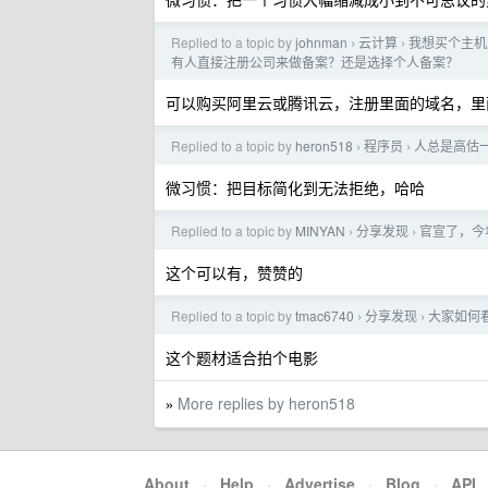
Replied to a topic by
johnman
云计算
我想买个主机
›
›
有人直接注册公司来做备案？还是选择个人备案？
可以购买阿里云或腾讯云，注册里面的域名，里面
Replied to a topic by
heron518
程序员
人总是高估
›
›
微习惯：把目标简化到无法拒绝，哈哈
Replied to a topic by
MINYAN
分享发现
官宣了，今
›
›
这个可以有，赞赞的
Replied to a topic by
tmac6740
分享发现
大家如何
›
›
这个题材适合拍个电影
More replies by heron518
»
About
·
Help
·
Advertise
·
Blog
·
API