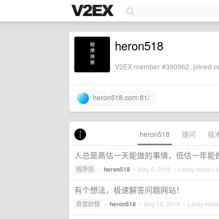
heron518
V2EX member #390962, joined on
heron518.com:81/
heron518
提问
技
人总是高估一天能做的事情，低估一年能
程序员
•
heron518
•
May 9, 2019
• Lastly replied 
有个想法，极速解答问题网站！
奇思妙想
•
heron518
•
May 10, 2019
• Lastly repli