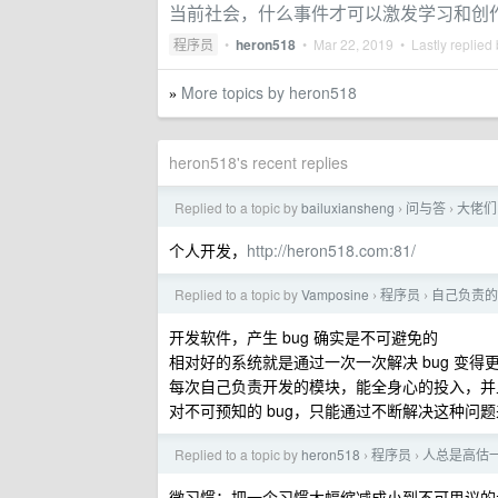
当前社会，什么事件才可以激发学习和创
程序员
•
heron518
•
Mar 22, 2019
• Lastly replied
More topics by heron518
»
heron518's recent replies
Replied to a topic by
bailuxiansheng
问与答
大佬们
›
›
个人开发，
http://heron518.com:81/
Replied to a topic by
Vamposine
程序员
自己负责的
›
›
开发软件，产生 bug 确实是不可避免的
相对好的系统就是通过一次一次解决 bug 变得
每次自己负责开发的模块，能全身心的投入，并且
对不可预知的 bug，只能通过不断解决这种问题来
Replied to a topic by
heron518
程序员
人总是高估
›
›
微习惯：把一个习惯大幅缩减成小到不可思议的