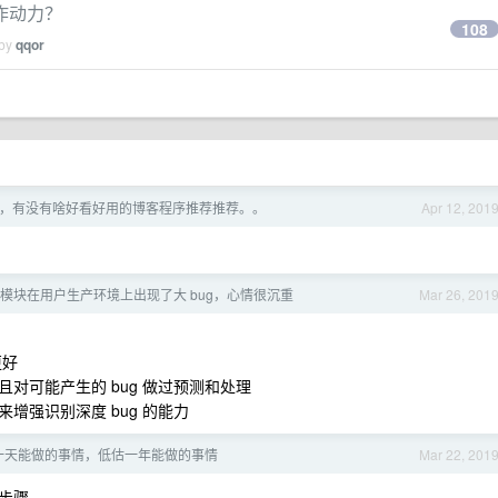
作动力？
108
 by
qqor
，有没有啥好看好用的博客程序推荐推荐。。
Apr 12, 201
模块在用户生产环境上出现了大 bug，心情很沉重
Mar 26, 201
更好
对可能产生的 bug 做过预测和处理
增强识别深度 bug 的能力
一天能做的事情，低估一年能做的事情
Mar 22, 201
步骤