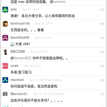
这是 mac 自带的阅读器。 @
uxstone
arfa
Apr 16, 2019
11
谢谢！ 各位大佬分享，让小弟有膜拜的机会
kevincai100
Apr 16, 2019
12
东西挺全的。。。看看
davidliu645
Apr 16, 2019
13
大佬 v587
BBCCBB
Apr 16, 2019
14
@
VensonEEE
你咋不按套路出牌呢。。
codz
Apr 16, 2019
15
多谢,复习复习.
macfred
Apr 16, 2019 via Android
16
你问我滋不滋瓷，我当然滋瓷啦
Macolor21
Apr 16, 2019 via iPhone
17
这些评论真的不是水军吗？。。。。