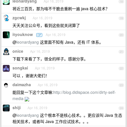
leonardyang
Apr 16, 2019
18
将近三百页，那为啥不干脆去重刷一遍 java 核心技术？
zgcwkj
Apr 16, 2019
19
天天关注公众号，看到这些就关闭算了
ityouknow
Apr 16, 2019
OP
20
@
leonardyang
这里面不知有 Java，还有 IT 体系。
onice
Apr 16, 2019
21
下载下来看了下，很全的样子。感谢分享。
songkai
Apr 16, 2019
22
可以 ，谢谢大佬们！
daimazha
Apr 16, 2019
23
能回复一下这个文章嘛:
http://blog.didispace.com/dirty-self-
media
shiji
Apr 16, 2019
24
@
leonardyang
这个根本不是核心技术。。更应该叫 Java 生态
相关技术，或者叫 Java 工作应试技术。。。