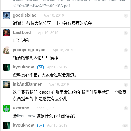
%E6%95%B4%E7%90%86.pdf
goodleixiao
Apr 16, 2019
4
谢谢！ 各位大佬分享，让小弟有膜拜的机会
EastLord
Apr 16, 2019
5
听谁说的
yuanyunguoyan
Apr 16, 2019
6
纯洁的微笑大佬！！膜拜
ityouknow
Apr 16, 2019
OP
7
资料真心不错，大家看过就会知道。
InkAndBanner
Apr 16, 2019
8
这个我看我们 leader 在群里发过哈哈 我当时反手就是一个收藏,
东西挺全的 但是感觉有点杂乱
uxstone
Apr 16, 2019
9
@
ityouknow
这是什么 pdf 阅读器？
ityouknow
Apr 16, 2019
OP
10