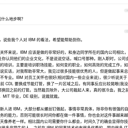
1
到什么地步啊？
1
了一年半，说些我个人对 IBM 的看法，希望能帮助到你。
关怀来说，IBM 应该是做的非常好的，和身边同学所在的国内公司相比
 真的让你认同他们的企业文化，不是说说空话，喊口号那种。刚入职时，公司
的培训，主要是培训职场技能，如何变的职业，如何高效的完成工作，如
说实话，对我帮助非常大，我见过很多技能很优秀的人，但是做起事来总
专业。IBM 对员工关怀也很好(相对国内一些企业来说)，很少听说关于
之前 CDL 要换成节能灯管，换了一片区域之后，有同事反应比较晃眼(我没
部换回之前的灯管。当然裁员除外，大公司裁起人来，真的很冷血，我之
，MIT 毕业，DE 级别，说裁就裁。
新人进 IBM，大部分都从螺丝钉做起，事情非常具体，除非你有很强的
务的能力，否则可能很长时间你都在做一件事情，你也会对这件事越来越
天像养老一样。相比国内公司需要你什么都会，时间久了的确会显得你技
有很多非常牛的人，之前在 IBM 的同事技术也有很多优秀的，国内很多 IT