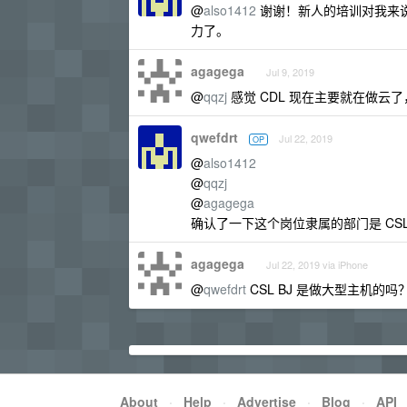
@
also1412
谢谢！新人的培训对我来
力了。
agagega
Jul 9, 2019
@
qqzj
感觉 CDL 现在主要就在做云了
qwefdrt
Jul 22, 2019
OP
@
also1412
@
qqzj
@
agagega
确认了一下这个岗位隶属的部门是 CSL （
agagega
Jul 22, 2019 via iPhone
@
qwefdrt
CSL BJ 是做大型主机的吗
About
·
Help
·
Advertise
·
Blog
·
API