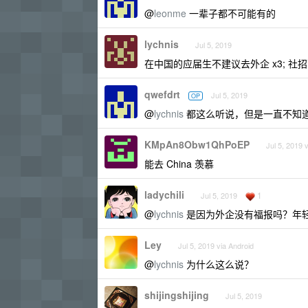
@
leonme
一辈子都不可能有的
lychnis
Jul 5, 2019
在中国的应届生不建议去外企 x3; 社
qwefdrt
Jul 5, 2019
OP
@
lychnis
都这么听说，但是一直不知道
KMpAn8Obw1QhPoEP
Jul 5, 2019 
能去 China 羡慕
ladychili
1
Jul 5, 2019
@
lychnis
是因为外企没有福报吗？年
Ley
Jul 5, 2019 via Android
@
lychnis
为什么这么说？
shijingshijing
Jul 5, 2019