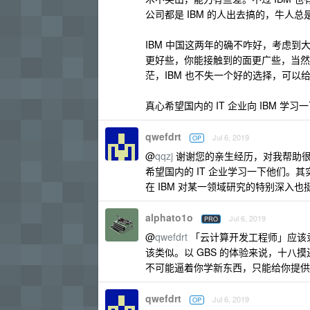
公司都是 IBM 的人出去搞的，牛人
IBM 中国这两年的确不咋好，考虑
更好些，你能接触到的面更广些，当然相
茫，IBM 也不失一个好的选择，可以给
真心希望国内的 IT 企业向 IBM
qwefdrt
Jul 6, 2019
OP
@
qqzj
谢谢您的亲生经历，对我帮助很
希望国内的 IT 企业学习一下他们
在 IBM 对某一领域研究的特别深入也
alphato1o
Jul 6, 2019
PRO
@
qwefdrt
「云计算开发工程师」应该隶
该类似。以 GBS 的体验来说，十
不可能逼着你学新东西，只能给你提供
qwefdrt
Jul 6, 2019
OP