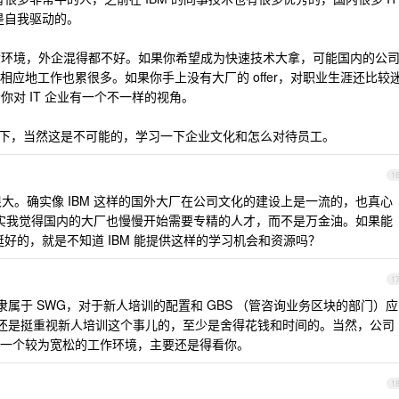
总是自我驱动的。
到大环境，外企混得都不好。如果你希望成为快速技术大拿，可能国内的公
应地工作也累很多。如果你手上没有大厂的 offer，对职业生涯还比较
你对 IT 企业有一个不一样的视角。
 学习一下，当然这是不可能的，学习一下企业文化和怎么对待员工。
1
大。确实像 IBM 这样的国外大厂在公司文化的建设上是一流的，也真心
。其实我觉得国内的大厂也慢慢开始需要专精的人才，而不是万金油。如果能
挺好的，就是不知道 IBM 能提供这样的学习机会和资源吗？
1
属于 SWG，对于新人培训的配置和 GBS （管咨询业务区块的部门）应
八摸还是挺重视新人培训这个事儿的，至少是舍得花钱和时间的。当然，公司
一个较为宽松的工作环境，主要还是得看你。
1