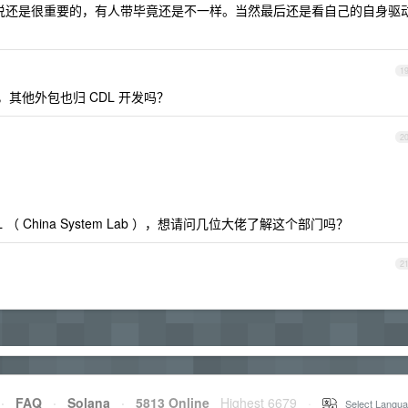
说还是很重要的，有人带毕竟还是不一样。当然最后还是看自己的自身驱
1
，其他外包也归 CDL 开发吗？
2
 China System Lab ），想请问几位大佬了解这个部门吗？
2
？
·
FAQ
·
Solana
·
5813 Online
Highest 6679
·
Select Langua