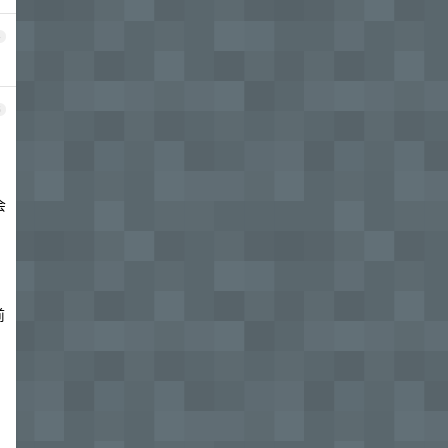
4
5
，
会
前
自