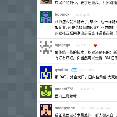
应届给的钱少，要求还贼高。社招跳槽
bobuick
Jul 5, 2019
社招怎么就不能去了, 毕业生也一样能去.
报企业, 还是选择偏向传统行业方向的 
的福报互联网潮流是我奋斗逼我高级, 你
agagega
1
Jul 5, 2019
偏传统一些的技术，积累还是有的；新
有好有坏吧。你当然可以觉得 IBM 
qwefdrt
Jul 5, 2019
OP
那 BAT，外企大厂，国内独角兽 大
coder9778
Jul 6, 2019
面向工资编程
snappyone
Jul 6, 2019 via Android
反正我面过技术最差的一群人都来自 I