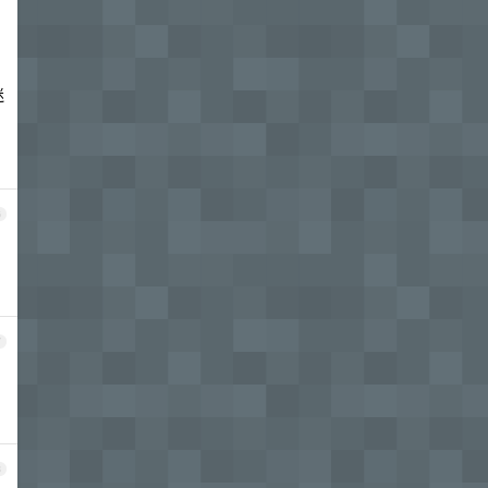
司
迷
6
7
8