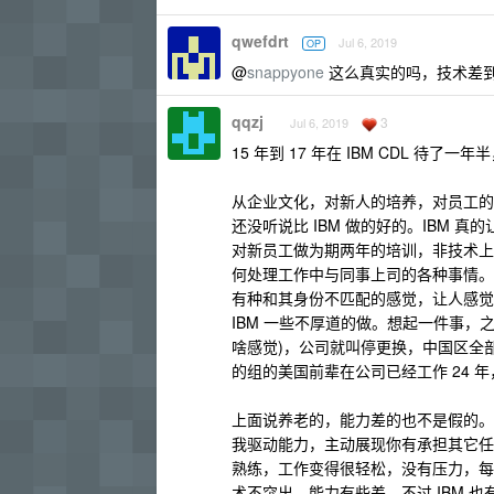
qwefdrt
Jul 6, 2019
OP
@
snappyone
这么真实的吗，技术差
qqzj
3
Jul 6, 2019
15 年到 17 年在 IBM CDL 待
从企业文化，对新人的培养，对员工的
还没听说比 IBM 做的好的。IBM
对新员工做为期两年的培训，非技术上
何处理工作中与同事上司的各种事情。
有种和其身份不匹配的感觉，让人感觉不
IBM 一些不厚道的做。想起一件事，
啥感觉)，公司就叫停更换，中国区全
的组的美国前辈在公司已经工作 24 年
上面说养老的，能力差的也不是假的。
我驱动能力，主动展现你有承担其它任
熟练，工作变得很轻松，没有压力，每
术不突出，能力有些差。不过 IBM 也