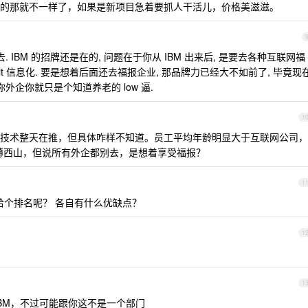
的那就不一样了，如果是新项目急着要抓人干活儿，价格美滋滋。
 IBM 的招牌还是在的, 问题在于你从 IBM 出来后, 是要去各种互联网福
it 信息化. 要是想着后面还去福报企业, 那品牌力已经大不如前了, 毕竟现
外企你就只是个知道养老的 low 逼.
1
技术整天在推，但具体咋样不知道。员工平均年龄明显大于互联网公司，
日薄西山，但说所有外企都别去，是想着享受福报？
1
家给个排名呢？ 各自有什么优缺点？
1
1
BM，不过可能跟你这不是一个部门