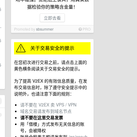
据检验你的策略含金量！
5
立即去看
-
Promoted by
sbsummer
PRO
5
在您初次进行交易之前，请点击上面的
5
黄色横条阅读关于交易安全的提示。
为了提高 V2EX 的有效信息质量，在发
布交易信息时，除了遵守安全提示中的
说明外，也请注意下面的规则：
请不要在 V2EX 卖 VPS / VPN
域名交易请发布到域名节点
1
请不要在这里交易发票
用「借楼」方式发布无关信息的账
号，会被降权
账号合租类主题请发布到
/go/cosub