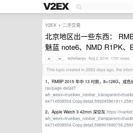
V2EX
二手交易
›
北京地区出一些东西： RMBP20
魅蓝 note6、NMD R1PK、Be
echohanyu
·
Aug 2, 2019
· 1731 views
This topic created in 2563 days ago, the inf
1、RMBP 2015 年中 13 吋款，8+128G，成
rax/page-detail?
wh_weex=true&wx_navbar_transparent=true
64714508554.Copy.detail.599245961911.258
2、Apple Watch 3 42mm 深空灰
https://marke
wh_weex=true&wx_navbar_transparent=true
64714508554.Copy.detail.598907699755.258