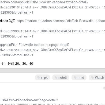
.taobao.com/app/idleFish-F2e/widle-taobao-rax/page-detail?
&id=590236184257&ut_sk=1.XI8sGrmXZqsDACvFl3tt8lCa_21407387_1
1828365&forceFlush=1
idas 购买
https://market.m.taobao.com/app/idleFish-F2e/widle-taobao
&id=598529889131&ut_sk=1.XI8sGrmXZqsDACvFl3tt8lCa_21407387_1
1828365&forceFlush=1
app/idleFish-F2e/widle-taobao-rax/page-detail?
&id=598907203369&ut_sk=1.XI8sGrmXZqsDACvFl3tt8lCa_21407387_1
1828365&forceFlush=1
 个，分别-20、30、40
r1pk
note6
nmd
Watch
Fish-F2e/widle-taobao-rax/page-detail?