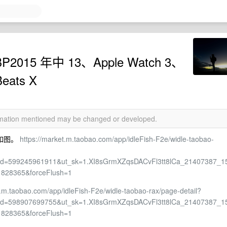
15 年中 13、Apple Watch 3、
ats X
ormation mentioned may be changed or developed.
色如图。
https://market.m.taobao.com/app/idleFish-F2e/widle-taobao-
&id=599245961911&ut_sk=1.XI8sGrmXZqsDACvFl3tt8lCa_21407387_1
1828365&forceFlush=1
t.m.taobao.com/app/idleFish-F2e/widle-taobao-rax/page-detail?
&id=598907699755&ut_sk=1.XI8sGrmXZqsDACvFl3tt8lCa_21407387_1
1828365&forceFlush=1