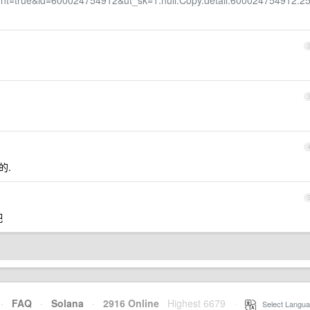
t=true&id=600024754912&ut_sk=1.null.Copy.detail.600024754912.2
的.
吧
·
FAQ
·
Solana
·
2916 Online
Highest 6679
·
Select Langua