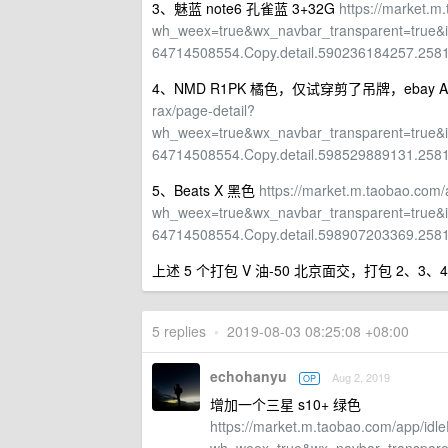
3、魅蓝 note6 孔雀蓝 3+32G
https://market.m
wh_weex=true&wx_navbar_transparent=true
64714508554.Copy.detail.590236184257.258
4、NMD R1PK 橘色，仅试穿剪了吊牌，ebay Ad
rax/page-detail?
wh_weex=true&wx_navbar_transparent=true
64714508554.Copy.detail.598529889131.258
5、Beats X 黑色
https://market.m.taobao.com/
wh_weex=true&wx_navbar_transparent=true
64714508554.Copy.detail.598907203369.258
上述 5 个打包 V 油-50 北京面交，打包 2、3、4
5 replies
•
2019-08-03 08:25:08 +08:00
echohanyu
Aug 2, 2019
OP
增加一个三星 s10+ 绿色
https://market.m.taobao.com/app/idle