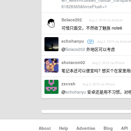
wh_weex=true&wx_navbar_transparen
81828365&forceFlush=1
Solace202
Aug 2, 2019 via Android
可惜只面交，不然收了魅族 note6
echohanyu
Aug 2, 2019 via Android
OP
@
Solace202
外地区可以考虑
shotacon02
Aug 2, 2019 via iPhone
笔记本还可以便宜吗? 想买个在家里用
zxcvsh
Aug 3, 2019 via iPhone
@
echohanyu
安卓还是用不习惯，对
About
·
Help
·
Advertise
·
Blog
·
API