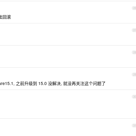
2
无法回滚
2
2
2
e15.1, 之前升级到 15.0 没解决, 就没再关注这个问题了
3
3