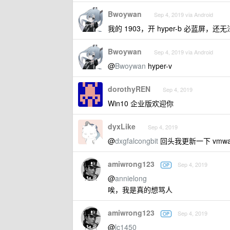
Bwoywan
Sep 4, 2019 via Android
我的 1903，开 hyper-b 必蓝屏，还
Bwoywan
Sep 4, 2019 via Android
@
Bwoywan
hyper-v
dorothyREN
Sep 4, 2019
Win10 企业版欢迎你
dyxLike
Sep 4, 2019
@
dxgfalcongbit
回头我更新一下 vmwar
amiwrong123
Sep 4, 2019
OP
@
annielong
唉，我是真的想骂人
amiwrong123
Sep 4, 2019
OP
@
lc1450