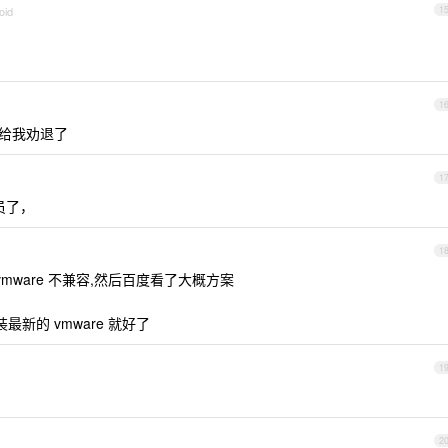
oid
1
1
个给我劝退了
1
员了，
1
mware 不兼容,然后百度看了大概方案
安装最新的 vmware 就好了
1
2