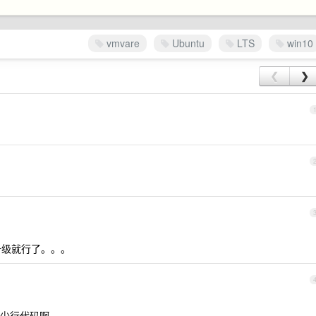
vmvare
Ubuntu
LTS
win10
❮
❯
提示升级就行了。。。
少行代码啊