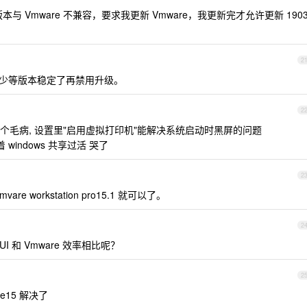
示新版本与 Vmware 不兼容，要求我更新 Vmware，我更新完才允许更新 190
2
，至少等版本稳定了再禁用升级。
2
一直有这个毛病, 设置里"启用虚拟打印机"能解决系统启动时黑屏的问题
indows 共享过活 哭了
2
e workstation pro15.1 就可以了。
2
GUI 和 Vmware 效率相比呢？
2
e15 解决了