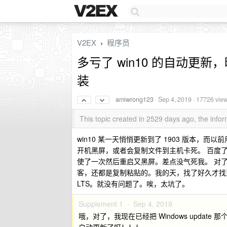
V2EX
程序员
›
多亏了 win10 的自动更新
装
amiwrong123
·
Sep 4, 2019
· 17726 vie
This topic created in 2529 days ago, the inf
win10 某一天悄悄更新到了 1903 版本，而以前用的是 v
开机黑屏，或者会复制文件到主机卡死。 百度了好久
使了一次然后重启又黑屏。差点没气死我。 对了，关键百
客，还都是复制粘贴的。我的天，找了好久才找到我想要的。 现
LTS。就没有问题了。唉，太坑了。
Supplement 1 ·
Sep 4, 2019
哦，对了，我现在已经把 Windows updat