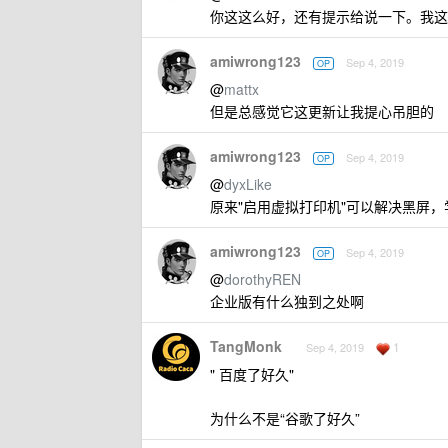
你这这么好，还有提示给说一下。我这
amiwrong123
Sep 4, 2019
OP
@
mattx
但是总感觉它这更新让我提心吊胆的
amiwrong123
Sep 4, 2019
OP
@
dyxLike
原来"启用虚拟打印机"可以解决黑屏
amiwrong123
Sep 4, 2019
OP
@
dorothyREN
企业版有什么独到之处啊
TangMonk
1
Sep 4, 2019
" 百度了好久"
为什么不是“谷歌了好久”