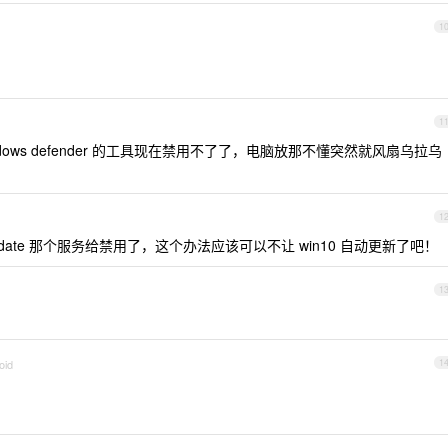
1
1
dows defender 的工具现在禁用不了了，电脑放那不懂突然就风扇乌拉乌
1
pdate 那个服务给禁用了，这个办法应该可以不让 win10 自动更新了吧！
1
oid
1