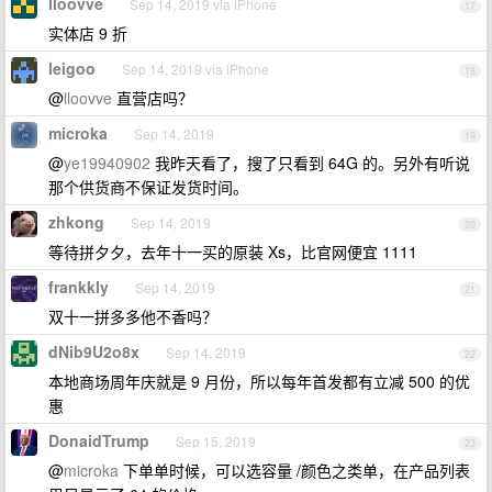
lloovve
Sep 14, 2019 via iPhone
17
实体店 9 折
leigoo
Sep 14, 2019 via iPhone
18
@
lloovve
直营店吗？
microka
Sep 14, 2019
19
@
ye19940902
我昨天看了，搜了只看到 64G 的。另外有听说
那个供货商不保证发货时间。
zhkong
Sep 14, 2019
20
等待拼夕夕，去年十一买的原装 Xs，比官网便宜 1111
frankkly
Sep 14, 2019
21
双十一拼多多他不香吗？
dNib9U2o8x
Sep 14, 2019
22
本地商场周年庆就是 9 月份，所以每年首发都有立减 500 的优
惠
DonaidTrump
Sep 15, 2019
23
@
microka
下单单时候，可以选容量 /颜色之类单，在产品列表