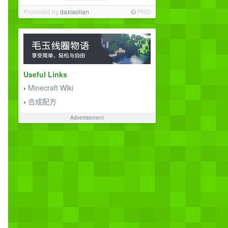
Promoted by
daxiaolian
PRO
Useful Links
Minecraft Wiki
›
合成配方
›
Advertisement