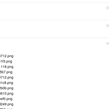
1
1
1
03712.png
31f3.png
51118.png
05b7.png
03712.png
31c8.png
02b0b.png
13610.png
eef0.png
ed249.png