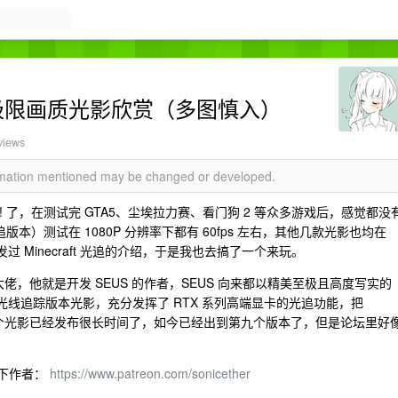
GI E9 极限画质光影欣赏（多图慎入）
views
ormation mentioned may be changed or developed.
es! 了，在测试完 GTA5、尘埃拉力赛、看门狗 2 等众多游戏后，感觉都没
（非光追版本）测试在 1080P 分辨率下都有 60fps 左右，其他几款光影也均在
过 Minecraft 光追的介绍，于是我也去搞了一个来玩。
这位大佬，他就是开发 SEUS 的作者，SEUS 向来都以精美至极且高度写实的
I 光线追踪版本光影，充分发挥了 RTX 系列高端显卡的光追功能，把
虽然这个光影已经发布很长时间了，如今已经出到第九个版本了，但是论坛里好
下作者：
https://www.patreon.com/sonicether