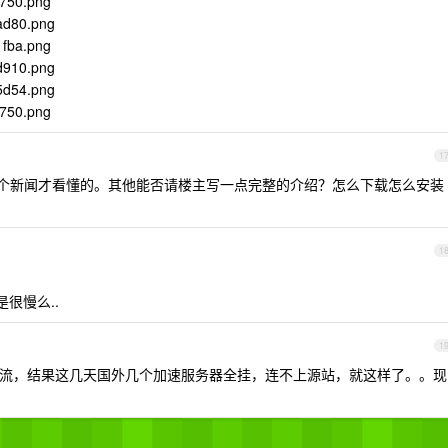
f750.png
0ad80.png
1fba.png
dd910.png
65d54.png
f750.png
1
一个新闻才看懂的。其他能否请楼主写一点完整的介绍？怎么下载怎么安装
1
是很慢么..
1
海外分流，结果这几天国外几个加速服务器全挂，连不上源站，就这样了。。现