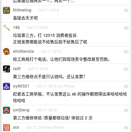
后客服让我再买一个，再买一个...
littlewing
Oct 17, 2019
49
直接去天才吧
18k
Oct 17, 2019
50
垃圾第三方，打 12315 消费者投诉
正规发票哪能说不给售后就不给售后了呢
shidianxia
Oct 17, 2019
51
给工商局打个电话，让他们到现场责令整改甚至罚款。
tailf
Oct 17, 2019
52
第三方维修点不是只认钱吗，还认发票？
xy90321
Oct 17, 2019 via iPhone
53
赶紧去工商举报，不认发票这么 sb 的操作都想得出来哈哈哈哈
哈哈哈
unijiang
Oct 17, 2019
54
第三方维修体验 /质量都很垃圾! 体验过 2 次
xtx
Oct 17, 2019 via iPhone
55