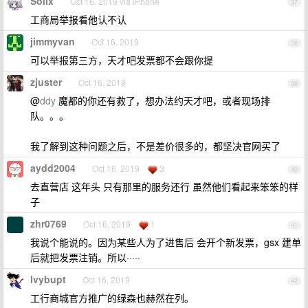
Solix
Oct 16, 2019 via iPhone
37
工商局举报看他认不认
jimmyvan
Oct 16, 2019
38
可以举报第三方，天才吧发票都不会跟你提
zjuster
Oct 16, 2019
39
@
ddy
魔都的你还有救了，想办法约天才吧，或者现场排
队。。。
我了解到这种问题之后，不是差价很多的，都坚决官网买了
aydd2004
Oct 16, 2019
3
40
去直营店 这年头 只有那里的服务还行 虽然他们看起来笨笨的样
子
zhr0769
Oct 16, 2019
1
41
我说个能说的。因为某些人为了进售后 会开个新发票，gsx 建单
后就把发票注销。所以·····
lvybupt
Oct 16, 2019
42
工行商城官方推广的绿森也赫然在列。