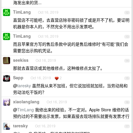
海发出来的货...
TimLang
Oct 16, 2019
12
直营店不可能吧，去直营店除非密码锁了或是开不了机，要证明
机器是你本人的，不然完全不用出示发票吧。
TimLang
Oct 16, 2019
13
而且苹果官方写的售后条款中说的是售后维修时“有可能”我们会
需要您出示购机凭证。
seekiss
Oct 16, 2019
14
那就去直营店或其他维修点，这种维修点太扯了。
Sapp
Oct 16, 2019
2
15
@
taresky
虽然我从来不加班，但它说加班就加班，当劳动局和
劳动法吃干饭的？
xiaolanglang
Oct 16, 2019
16
@
TimLang
我修出来的经验，不一定对。Apple Store 维修的话
预约过的不需要出示发票，如果直接去现场排队就要有发票才行
taresky
Oct 16, 2019
17