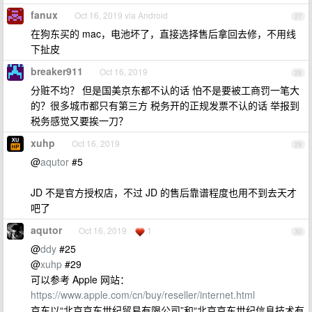
fanux
Oct 16, 2019 via Android
27
在狗东买的 mac，电池坏了，直接选择售后拿回去修，不用线
下扯皮
breaker911
Oct 16, 2019
28
分赃不均？ 但是国美京东都不认的话 怕不是要被工商罚一笔大
的？很多城市都只有第三方 税务开的正规发票不认的话 举报到
税务感觉又要挨一刀？
xuhp
Oct 16, 2019
29
@
aqutor
#5
JD 不是官方授权店，不过 JD 的售后靠谱程度也用不到去天才
吧了
aqutor
Oct 16, 2019
1
30
@
ddy
#25
@
xuhp
#29
可以参考 Apple 网站：
https://www.apple.com/cn/buy/reseller/internet.html
京东以“北京京东世纪贸易有限公司”和“北京京东世纪信息技术有