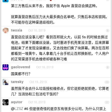
第三方售后从来不去，我就不信 Apple 直营店会搞这种。
就算直营店售后压力太大最多搞白名单吧，只售后本店和官网。
不可能存在这种渠道歧视的。
twoxia
Oct 16, 2019
8
直营店应该没事儿吧？看到百邦就火大，以前 5s 的时候去换过
电池，结果下面螺丝没装，当时塞进手机壳里没注意，后来屏幕
翘起来了才发现没装螺丝，又去找他们换了块屏幕。两次在百邦
都看到一堆黄牛，每人拿着几十台手机让百邦换新机，个人用户
的正常渠道手机去维修却被各种刁难
gaolovered
Oct 16, 2019
9
国美都不行？
taresky
Oct 16, 2019
10
虽然我不会去什么垃圾授权维修点，但它说拒绝就拒绝，它算老
几？当消协和三包法吃干饭的？
aqutor
Oct 16, 2019
11
@
LZSZ
#6 但是很奇怪的是京东有很多分公司，为什么只禁上