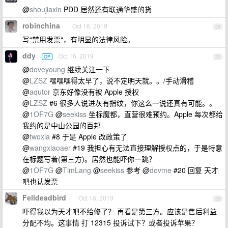
@
shoujiaxin
PDD 居然还有联通华盛的货
robinchina
Oct 16, 2019
24
写“禁用发票“，有明显的法律风险。
ddy
Oct 16, 2019
OP
25
@
doveyoung
继续关注一下
@
LZSZ
嘿嘿嘿得太早了，说不定明天就。。/手动滑稽
@
aqutor
京东好像没有被 Apple 授权
@
LZSZ
#6 很多人说进灰有指纹，你这么一说还真有可能。。
@
1OF7G
@
seekiss
坐标魔都，直营很难预约。Apple 每次都给
我约的是中山公园的百邦
@
twoxia
#8 于是 Apple 改政策了
@
wangxiaoaer
#19 我担心有无法直接理解授权点的，于是特意
在标题写着(第三方)。居然也能吓你一跳？
@
1OF7G
@
TimLang
@
seekiss
参考 @
dovme
#20 回复 天才
吧也认发票
Felldeadbird
Oct 16, 2019
26
吓得我以为天才吧不给修了？ 再看是第三方。应该是售后利益
分配不均。这事情 打 12315 投诉试下？或者投诉苹果？