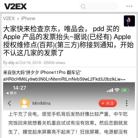
V2EX
iPhone
›
大家快来检查京东，唯品会， pdd 买的
Apple 产品的发票抬头~据说(已经有) Apple
授权维修点(百邦)(第三方)称接到通知，开始
不认这几家的发票了
By
ddy
at Oct 16, 2019 · 25906 views
来自张大妈“拼夕夕 iPhone11Pro 翻车记”
aHR0cHM6Ly9wb3N0LnNtemRtLmNvbS9wL2Fkd3J3bzlkLw==