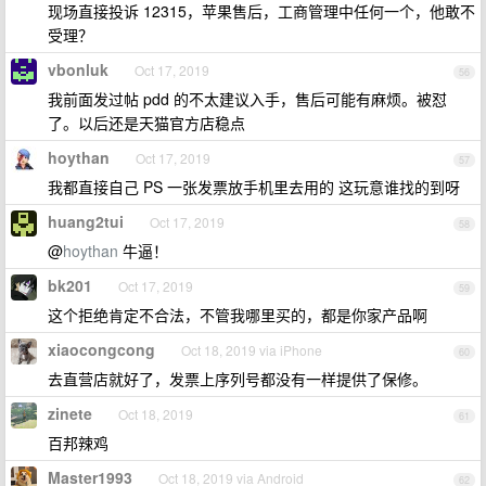
现场直接投诉 12315，苹果售后，工商管理中任何一个，他敢不
受理？
vbonluk
Oct 17, 2019
56
我前面发过帖 pdd 的不太建议入手，售后可能有麻烦。被怼
了。以后还是天猫官方店稳点
hoythan
Oct 17, 2019
57
我都直接自己 PS 一张发票放手机里去用的 这玩意谁找的到呀
huang2tui
Oct 17, 2019
58
@
hoythan
牛逼！
bk201
Oct 17, 2019
59
这个拒绝肯定不合法，不管我哪里买的，都是你家产品啊
xiaocongcong
Oct 18, 2019 via iPhone
60
去直营店就好了，发票上序列号都没有一样提供了保修。
zinete
Oct 18, 2019
61
百邦辣鸡
Master1993
Oct 18, 2019 via Android
62