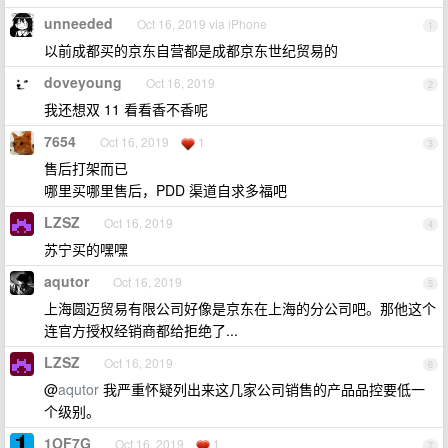
unneeded
Oct 16, 2019 via iPhone
1
以前成都买的京东自营都是成都京东世纪贸易的
doveyoung
Oct 16, 2019
2
我还想双 11 看看香不香呢
7654
Oct 16, 2019
1
3
售后打架而已
哪里买哪里售后，PDD 渠道自求多福吧
LZSZ
Oct 16, 2019
4
苏宁买的嘿嘿
aqutor
Oct 16, 2019
5
上海圆迈贸易有限公司好像是京东在上海的分公司吧。那他这个
连官方授权经销商都给拒绝了...
LZSZ
Oct 16, 2019
6
@
aqutor
我严重怀疑列出来这几家公司销售的产品品控要低一
个级别。
1OF7G
Oct 16, 2019
1
7