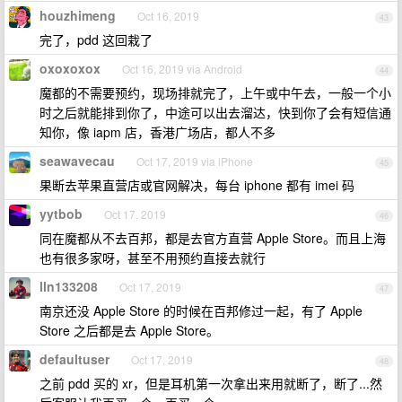
houzhimeng
Oct 16, 2019
43
完了，pdd 这回栽了
oxoxoxox
Oct 16, 2019 via Android
44
魔都的不需要预约，现场排就完了，上午或中午去，一般一个小
时之后就能排到你了，中途可以出去溜达，快到你了会有短信通
知你，像 iapm 店，香港广场店，都人不多
seawavecau
Oct 17, 2019 via iPhone
45
果断去苹果直营店或官网解决，每台 iphone 都有 imei 码
yytbob
Oct 17, 2019
46
同在魔都从不去百邦，都是去官方直营 Apple Store。而且上海
也有很多家呀，甚至不用预约直接去就行
lln133208
Oct 17, 2019
47
南京还没 Apple Store 的时候在百邦修过一起，有了 Apple
Store 之后都是去 Apple Store。
defaultuser
Oct 17, 2019
48
之前 pdd 买的 xr，但是耳机第一次拿出来用就断了，断了...然