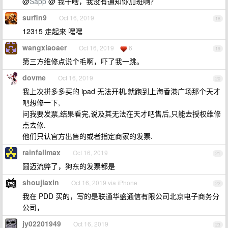
@
Sapp
@ 我干啥，我没有通知你加班啊？
surfin9
Oct 16, 2019
18
12315 走起来 嘿嘿
wangxiaoaer
Oct 16, 2019
6
19
第三方维修点说个毛啊，吓了我一跳。
dovme
Oct 16, 2019
20
我上次拼多多买的 ipad 无法开机,就跑到上海香港广场那个天才
吧想修一下,
问我要发票,结果看完,说及其无法在天才吧售后,只能去授权维修
点去修.
他们只认官方出售的或者指定商家的发票.
rainfallmax
Oct 16, 2019
21
圆迈流弊了，狗东的发票都是
shoujiaxin
Oct 16, 2019 via iPhone
22
我在 PDD 买的，写的是联通华盛通信有限公司北京电子商务分
公司，
jy02201949
Oct 16, 2019
23