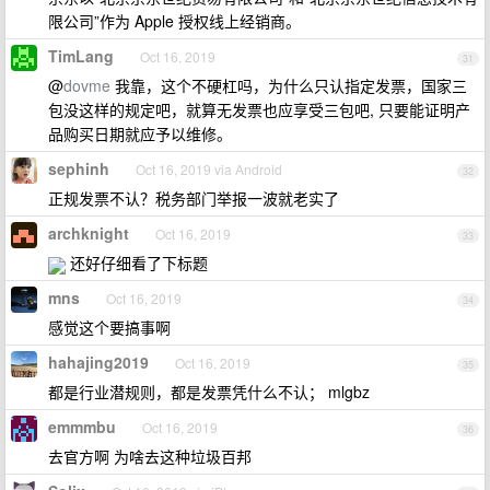
限公司”作为 Apple 授权线上经销商。
TimLang
Oct 16, 2019
31
@
dovme
我靠，这个不硬杠吗，为什么只认指定发票，国家三
包没这样的规定吧，就算无发票也应享受三包吧, 只要能证明产
品购买日期就应予以维修。
sephinh
Oct 16, 2019 via Android
32
正规发票不认？税务部门举报一波就老实了
archknight
Oct 16, 2019
33
还好仔细看了下标题
mns
Oct 16, 2019
34
感觉这个要搞事啊
hahajing2019
Oct 16, 2019
35
都是行业潜规则，都是发票凭什么不认； mlgbz
emmmbu
Oct 16, 2019
36
去官方啊 为啥去这种垃圾百邦