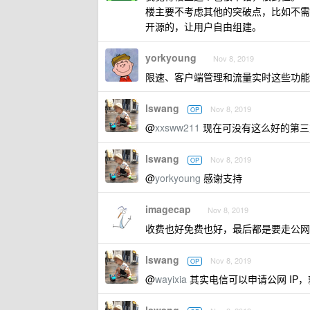
楼主要不考虑其他的突破点，比如不需
开源的，让用户自由组建。
yorkyoung
Nov 8, 2019
限速、客户端管理和流量实时这些功能
lswang
Nov 8, 2019
OP
@
xxsww211
现在可没有这么好的第三
lswang
Nov 8, 2019
OP
@
yorkyoung
感谢支持
imagecap
Nov 8, 2019
收费也好免费也好，最后都是要走公网
lswang
Nov 8, 2019
OP
@
wayixia
其实电信可以申请公网 IP，就