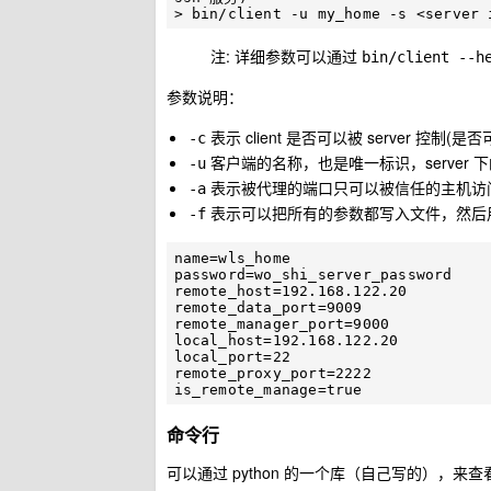
注: 详细参数可以通过
bin/client --h
参数说明：
表示 client 是否可以被 server 控制
-c
客户端的名称，也是唯一标识，server 下的 c
-u
表示被代理的端口只可以被信任的主机访问
-a
表示可以把所有的参数都写入文件，然后用 
-f
name=wls_home

password=wo_shi_server_password

remote_host=192.168.122.20

remote_data_port=9009

remote_manager_port=9000

local_host=192.168.122.20

local_port=22

remote_proxy_port=2222

命令行
可以通过 python 的一个库（自己写的），来查看