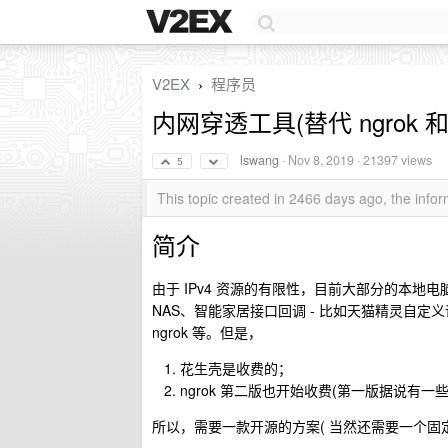
V2EX
程序员
›
内网穿透工具(替代 ngrok 
lswang
·
Nov 8, 2019
· 21397 views
5
This topic created in 2466 days ago, the inf
简介
由于 IPv4 资源的有限性，目前大部分的本地电脑
NAS、智能家居接口回调 - 比如天猫精灵自
ngrok 等。但是，
花生壳是收费的；
ngrok 第二版也开始收费(第一版据说有一些严
所以，需要一款开源的方案( 当然还需要一个固定的公