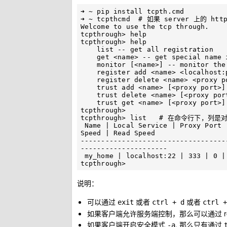
➜ ~ pip install tcpth.cmd

➜ ~ tcpthcmd  # 如果 server 上的 h
Welcome to use the tcp through.

tcpthrough> help

tcpthrough> help

    list -- get all registration

    get <name> -- get special name information

    monitor [<name>] -- monitor the information, refresh on 2s

    register add <name> <localhost:port> <proxy port> -- add registration

    register delete <name> <proxy port> -- delete registration

    trust add <name> [<proxy port>] <trusted ip> -- add trust ip

    trust delete <name> [<proxy port>] <trusted ip> -- delete trust ip

    trust get <name> [<proxy port>] -- get trust ip

tcpthrough>

tcpthrough> list   # 在命令行下，
 Name | Local Service | Proxy Port | Out Conn Count | Remote Managed | Security | Write 
Speed | Read Speed

-----------------------------------
---------------------

 my_home | localhost:22 | 333 | 0 | true | true | 0KB/s | 0KB/s

说明：
可以通过
或者
或者
exit
ctrl + d
ctrl +
如果客户端允许服务端控制，那么可以通过 reg
如果客户端开启安全模式
, 那么只有通过
-a