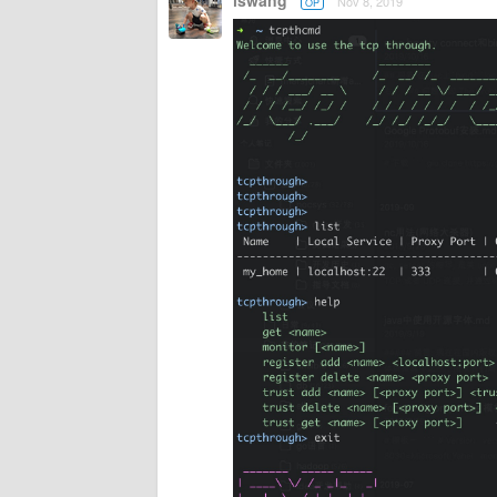
lswang
Nov 8, 2019
OP