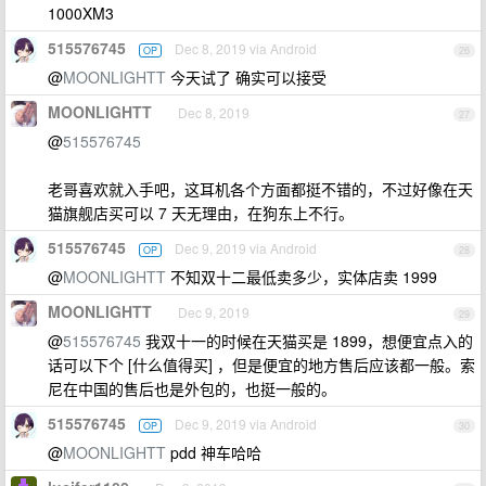
1000XM3
515576745
Dec 8, 2019 via Android
OP
26
@
MOONLIGHTT
今天试了 确实可以接受
MOONLIGHTT
Dec 8, 2019
27
@
515576745
老哥喜欢就入手吧，这耳机各个方面都挺不错的，不过好像在天
猫旗舰店买可以 7 天无理由，在狗东上不行。
515576745
Dec 9, 2019 via Android
OP
28
@
MOONLIGHTT
不知双十二最低卖多少，实体店卖 1999
MOONLIGHTT
Dec 9, 2019
29
@
515576745
我双十一的时候在天猫买是 1899，想便宜点入的
话可以下个 [什么值得买] ，但是便宜的地方售后应该都一般。索
尼在中国的售后也是外包的，也挺一般的。
515576745
Dec 9, 2019 via Android
OP
30
@
MOONLIGHTT
pdd 神车哈哈