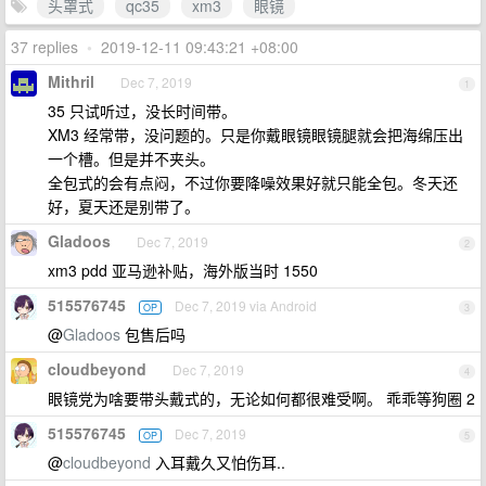
头罩式
qc35
xm3
眼镜
37 replies
•
2019-12-11 09:43:21 +08:00
Mithril
Dec 7, 2019
1
35 只试听过，没长时间带。
XM3 经常带，没问题的。只是你戴眼镜眼镜腿就会把海绵压出
一个槽。但是并不夹头。
全包式的会有点闷，不过你要降噪效果好就只能全包。冬天还
好，夏天还是别带了。
Gladoos
Dec 7, 2019
2
xm3 pdd 亚马逊补贴，海外版当时 1550
515576745
Dec 7, 2019 via Android
OP
3
@
Gladoos
包售后吗
cloudbeyond
Dec 7, 2019
4
眼镜党为啥要带头戴式的，无论如何都很难受啊。 乖乖等狗圈 2
515576745
Dec 7, 2019
OP
5
@
cloudbeyond
入耳戴久又怕伤耳..