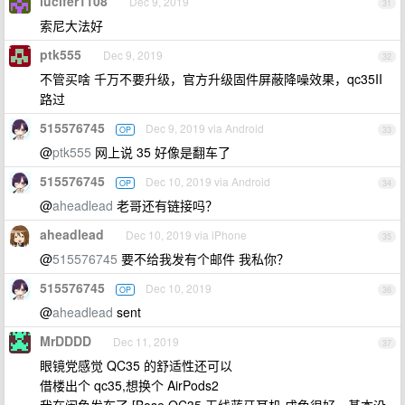
lucifer1108
Dec 9, 2019
31
索尼大法好
ptk555
Dec 9, 2019
32
不管买啥 千万不要升级，官方升级固件屏蔽降噪效果，qc35II
路过
515576745
Dec 9, 2019 via Android
OP
33
@
ptk555
网上说 35 好像是翻车了
515576745
Dec 10, 2019 via Android
OP
34
@
aheadlead
老哥还有链接吗？
aheadlead
Dec 10, 2019 via iPhone
35
@
515576745
要不给我发有个邮件 我私你？
515576745
Dec 10, 2019
OP
36
@
aheadlead
sent
MrDDDD
Dec 11, 2019
37
眼镜党感觉 QC35 的舒适性还可以
借楼出个 qc35,想换个 AirPods2