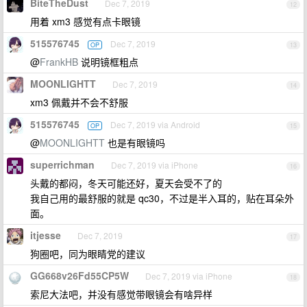
BiteTheDust
Dec 7, 2019
12
用着 xm3 感觉有点卡眼镜
515576745
Dec 7, 2019
OP
13
@
FrankHB
说明镜框粗点
MOONLIGHTT
Dec 7, 2019
14
xm3 佩戴并不会不舒服
515576745
Dec 7, 2019 via Android
OP
15
@
MOONLIGHTT
也是有眼镜吗
superrichman
Dec 7, 2019 via iPhone
16
头戴的都闷，冬天可能还好，夏天会受不了的
我自己用的最舒服的就是 qc30，不过是半入耳的，贴在耳朵外
面。
itjesse
Dec 7, 2019
17
狗圈吧，同为眼睛党的建议
GG668v26Fd55CP5W
Dec 7, 2019 via iPhone
18
索尼大法吧，并没有感觉带眼镜会有啥异样