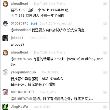
aheadlead
Dec 7, 2019 via iPhone
19
要不 1350 出你一个 WH1000-XM3 吧
今年 618 京东购入 还有一年半保修
515576745
Dec 7, 2019 via Android
OP
20
@
aheadlead
我还要去实体店试听😅 没完全确定
jake361
Dec 7, 2019
21
airpods?
aheadlead
Dec 7, 2019 via iPhone
22
@
515576745
有意的话可以 email： [v2ex id] at dlifep。com
thx
yangsimonguo
Dec 8, 2019
23
我推荐个异端邪说：AKG N700NC
目前在用，结论是买了不后悔
MOONLIGHTT
Dec 8, 2019
24
@
515576745
是的。除了有点闷热之外，确实不夹头。
JingKeWu
Dec 8, 2019
25