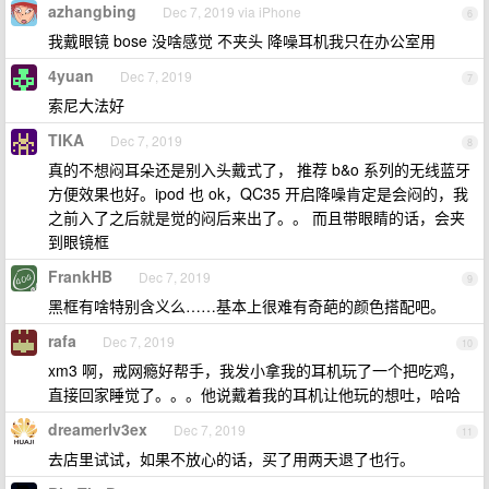
azhangbing
Dec 7, 2019 via iPhone
6
我戴眼镜 bose 没啥感觉 不夹头 降噪耳机我只在办公室用
4yuan
Dec 7, 2019
7
索尼大法好
TIKA
Dec 7, 2019
8
真的不想闷耳朵还是别入头戴式了， 推荐 b&o 系列的无线蓝牙
方便效果也好。ipod 也 ok，QC35 开启降噪肯定是会闷的，我
之前入了之后就是觉的闷后来出了。。 而且带眼睛的话，会夹
到眼镜框
FrankHB
Dec 7, 2019
9
黑框有啥特别含义么……基本上很难有奇葩的颜色搭配吧。
rafa
Dec 7, 2019
10
xm3 啊，戒网瘾好帮手，我发小拿我的耳机玩了一个把吃鸡，
直接回家睡觉了。。。他说戴着我的耳机让他玩的想吐，哈哈
dreamerlv3ex
Dec 7, 2019
11
去店里试试，如果不放心的话，买了用两天退了也行。