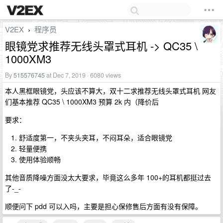
V2EX
程序员
›
眼镜党求推荐无线头罩式耳机 -> QC35 \
1000XM3
By
515576745
at Dec 7, 2019 · 6080 views
本人黑框眼镜党，头应该不算大，双十二求推荐无线头罩式耳机 网友
们基本推荐 QC35 \ 1000XM3 预算 2k 内（降价后
要求：
舒适度第一，不夹头夹耳，不闷耳朵，适合眼镜党
轻量便携
使用体验顺畅
其他音质降噪方面没太大要求，毕竟这么多年 100+的耳机都挺过去
了-_-
顺便问下 pdd 可以入吗，主要是担心保修售后方面有没有保障。