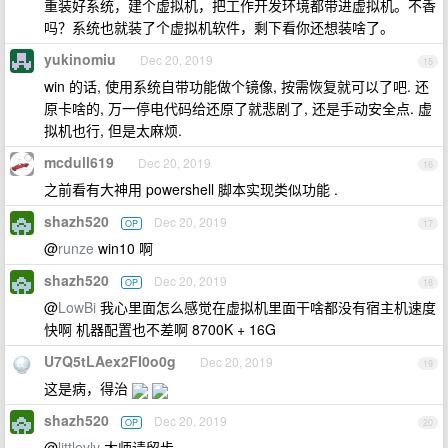
重装好系统，建个虚拟机，把工作开发环境都带进虚拟机。不香
吗？系统也就装了个虚拟机软件，剩下看你还想装啥了。
yukinomiu
Dec 20, 2019
15
win 的话, 使用系统自带功能做个镜像, 按需恢复就可以了吧. 还
原卡啥的, 万一停电代码给还原了就悲剧了, 还是手动安全点. 虚
拟机也行, 但是太麻烦.
mcdull619
Dec 20, 2019
16
之前看有大神用 powershell 脚本实现类似功能 .
shazh520
Dec 20, 2019
OP
17
@
runze
win10 啊
shazh520
Dec 20, 2019
OP
18
@
LowBi
我心里面怎么感觉在虚拟机里面干啥都没有宿主机速度
快啊 机器配置也不差啊 8700K + 16G
U7Q5tLAex2FI0o0g
Dec 20, 2019
19
这是病，得治
shazh520
Dec 20, 2019
OP
20
@
littleylv
大师请留步