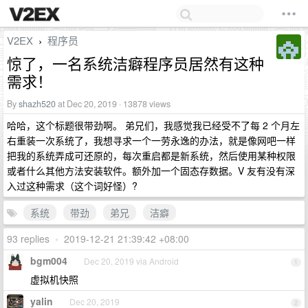
V2EX
程序员
›
惊了，一名系统洁癖程序员居然有这种
需求！
By
shazh520
at Dec 20, 2019 · 13878 views
哈哈，这个标题很带劲啊。 弟兄们，我感觉我已经受不了每 2 个月左
右重装一次系统了，我想寻求一个一劳永逸的办法，就是像网吧一样
把我的系统弄成可还原的，每次重启都是新系统，然后使用某种权限
或者什么其他方法安装软件。额外加一个固态存数据。V 友有没有深
入过这种需求（这个词好怪）?
系统
带劲
弟兄
洁癖
93 replies
•
2019-12-21 21:39:42 +08:00
bgm004
Dec 20, 2019 via Android
1
虚拟机快照
yalin
Dec 20, 2019
2