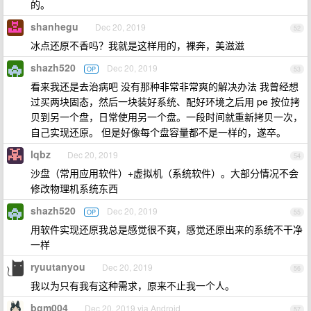
的。
shanhegu
Dec 20, 2019
52
冰点还原不香吗？我就是这样用的，裸奔，美滋滋
shazh520
Dec 20, 2019
OP
53
看来我还是去治病吧 没有那种非常非常爽的解决办法 我曾经想
过买两块固态，然后一块装好系统、配好环境之后用 pe 按位拷
贝到另一个盘，日常使用另一个盘。一段时间就重新拷贝一次，
自己实现还原。 但是好像每个盘容量都不是一样的，遂卒。
lqbz
Dec 20, 2019
54
沙盘（常用应用软件）+虚拟机（系统软件）。大部分情况不会
修改物理机系统东西
shazh520
Dec 20, 2019
OP
55
用软件实现还原我总是感觉很不爽，感觉还原出来的系统不干净
一样
ryuutanyou
Dec 20, 2019
56
我以为只有我有这种需求，原来不止我一个人。
bgm004
Dec 20, 2019 via Android
57