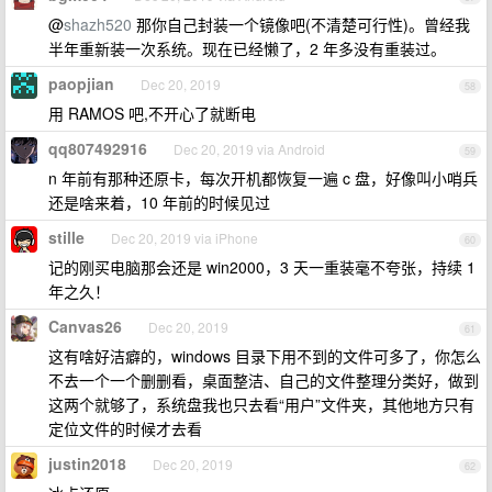
@
shazh520
那你自己封装一个镜像吧(不清楚可行性)。曾经我
半年重新装一次系统。现在已经懒了，2 年多没有重装过。
paopjian
Dec 20, 2019
58
用 RAMOS 吧,不开心了就断电
qq807492916
Dec 20, 2019 via Android
59
n 年前有那种还原卡，每次开机都恢复一遍 c 盘，好像叫小哨兵
还是啥来着，10 年前的时候见过
stille
Dec 20, 2019 via iPhone
60
记的刚买电脑那会还是 win2000，3 天一重装毫不夸张，持续 1
年之久！
Canvas26
Dec 20, 2019
61
这有啥好洁癖的，windows 目录下用不到的文件可多了，你怎么
不去一个一个删删看，桌面整洁、自己的文件整理分类好，做到
这两个就够了，系统盘我也只去看“用户”文件夹，其他地方只有
定位文件的时候才去看
justin2018
Dec 20, 2019
62