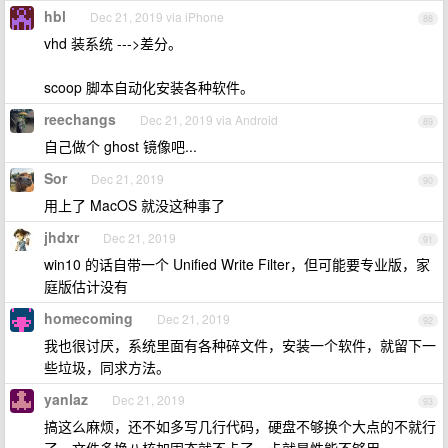
hbl
Dec 21, 2019 via iPhone
88
vhd 装系统 --->差分。
scoop 脚本自动化安装各种软件。
reechangs
Dec 21, 2019 via Android
89
自己做个 ghost 镜像吧...
Sor
Dec 21, 2019
90
用上了 MacOS 就没这种事了
jhdxr
Dec 21, 2019
91
win10 的话自带一个 Unified Write Filter，但可能要专业版，家
庭版估计没有
homecoming
Dec 21, 2019
92
我也很讨厌，系统里面有各种碎文件，安装一个软件，就留下一
些垃圾，同求方法。
yanlaz
Dec 21, 2019
93
搞这么麻烦，还不如多写几行代码，硬盘不够换个大点的不就行