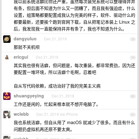
我以前系统洁癖比你还严重，虽然每次装完系统可以整理得井井
有条，但后面不知道为什么又一团糟了，而且我有强迫症，什么
设置，组策略都要配置成我认为完美的样子，软件、驱动什么的
都要最新，还要挨个跑到官网下载，自从把笔记本装上 Linux 之
后，我发现我一直能保持井井有条了，我也不知道为什么。
dangyuluo
Dec 21, 2019
78
那就不关机呗
ericgui
Dec 21, 2019
79
其实我也很有洁癖，但问题是，每次重装，都非常费劲，因为还
要配置一堆环境，所以洁癖个毛啊，忍着吧
自从写代码依赖，成功治好了我的完美主义病
shuangyeying
Dec 21, 2019
80
工作还是闲的，忙起来根本就不想开电脑了。
wclebb
Dec 21, 2019 via iPhone
81
我也系统洁癖，但自从用了 macOS 就减少了很多。而且有什么
问题扔虚拟机再还原不要太爽。