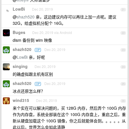
LowBi
Dec 20, 2019
21
@
shazh520
亲，这边建议内存可以再往上加一点呢。建议
32G，给虚拟机分配个 16G。
Buges
Dec 20, 2019 via Android
22
dism 备份到 wim 映像
shazh520
Dec 20, 2019
OP
23
@
LowBi
亲，好呢
singing
Dec 20, 2019
24
的确虚拟跟主机有区别
shazh520
Dec 20, 2019
OP
25
冰点还原怎么样？
wind315
Dec 20, 2019
26
来个实在可以解决问题的，买 128G 内存，然后弄个 100G 内存
作为内存盘，系统全部装在这个 100G 内存盘上，重启之后，重
新从硬盘加载这个 100G 镜像，你之后就能体会到。。。。。从
此以后，世界怎么会如此清静