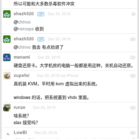
所以可能和大多数杀毒软件冲突
shazh520
Dec 20, 2019
OP
9
@
chinvo
@
neroxps
收到
shazh520
Dec 20, 2019
OP
10
@
chinvo
我去 有点劝退了
manami
Dec 20, 2019
11
硬盘还原卡。大学机房的电脑一般都是用这种，关机自动还原。
xupefei
Dec 20, 2019 via iPhone
12
真机装 KVM，平时用 kvm 虚拟出来的系统。
windows 的话，把系统塞到 vhdx 里面。
runze
Dec 20, 2019
13
啥系统？
slax 接受吗？
LowBi
Dec 20, 2019
14