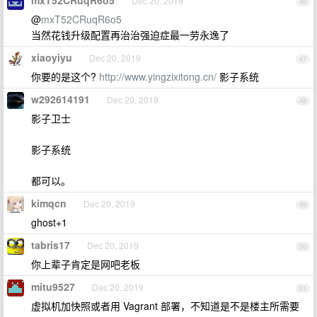
mxT52CRuqR6o5
Dec 20, 2019
46
@
mxT52CRuqR6o5
当然花钱升级配置再治治强迫症最一劳永逸了
xiaoyiyu
Dec 20, 2019
47
你要的是这个?
http://www.yingzixitong.cn/
影子系统
w292614191
Dec 20, 2019
48
影子卫士
影子系统
都可以。
kimqcn
Dec 20, 2019
49
ghost+1
tabris17
Dec 20, 2019
50
你上辈子肯定是网吧老板
mitu9527
Dec 20, 2019
51
虚拟机加快照或者用 Vagrant 部署，不知道是不是楼主所需要