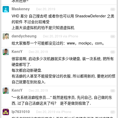
冰点还原~
Maskeney
Dec 20, 2019
63
VHD 差分 自己搜去吧 或者你也可以用 ShasdowDefender 之类
的软件 不过会比较难受
上面大谈虚拟机的怕不是只知道虚拟机
dandycheung
Dec 20, 2019 via iPhone
64
给大家推荐一个可能都没见过的：www，mockpc，com。
KentY
Dec 20, 2019
65
很容易啊, 启动多少次机器就买多少块硬盘, 装一次系统, 把所有
硬盘都写了.
每次都启动新硬盘.
有洁癖的人甚至不能接受穿过的衣服, 所以都用新的, 要绝对的惯
自己就要在别处投入.
KentY
Dec 20, 2019
66
"一名系统洁癖程序员...." 既然是程序员, 先问自己, 自己做的东
西, 过了自己洁癖这关了吗? 是不是做到极致了．
lp7631010
Dec 20, 2019 via iPhone
67