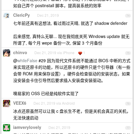
如自己弄个 postinstall 脚本，提高装系统的效率
ClericPy
Dec 21, 2019
74
七年前还真有这想法, 看过雨过天晴, 就选了 shadow defender
后来感觉, 真特么无聊... 现在我彻底关死 Windows update 就无
所谓了, 每个月 wepe 备份一次, 保留 3 个月备份
chinvo
Dec 21, 2019 via iPhone
1
75
@
whileFalse
#29 因为现代文件系统不能通过 BIOS 中断的方式
来实现还原卡的功能，所以还原卡的硬件只是个引导器（有一些
会带 ROM 用来保存设置），硬件会检查驱动的安装状态，如果
没安装会卡住引导然后要求插入安装盘安装驱动。
噢易家的 OSS 已经是纯软件实现了
VEEX6
Dec 21, 2019 via Android
76
冰点还原虽然可以让我 c 盘长生不老，但是关机会真正的关机，
无法快速启动
iamverylovely
Dec 21, 2019
77