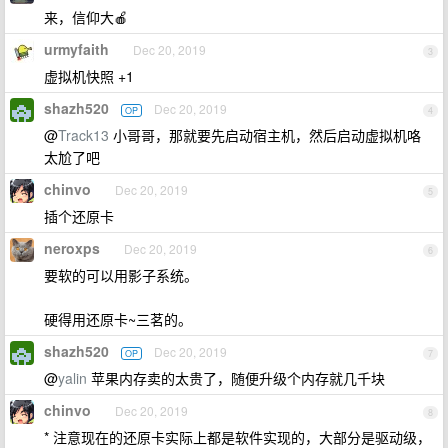
来，信仰大🍎
urmyfaith
Dec 20, 2019
3
虚拟机快照 +1
shazh520
Dec 20, 2019
OP
4
@
Track13
小哥哥，那就要先启动宿主机，然后启动虚拟机咯
太尬了吧
chinvo
Dec 20, 2019
5
插个还原卡
neroxps
Dec 20, 2019
6
要软的可以用影子系统。
硬得用还原卡~三茗的。
shazh520
Dec 20, 2019
OP
7
@
yalin
苹果内存卖的太贵了，随便升级个内存就几千块
chinvo
Dec 20, 2019
8
* 注意现在的还原卡实际上都是软件实现的，大部分是驱动级，