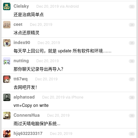
Cielsky
Dec 20, 2019 via Android
33
还是治病简单点
ceet
Dec 20, 2019
34
冰点还原精灵
index90
Dec 20, 2019
35
每天早上回公司，就是 update 所有软件和环境……
nutting
Dec 20, 2019
36
那你聊天记录导出再导入？
tt67wq
Dec 20, 2019
37
去网吧开发！
alphatoad
Dec 20, 2019 via iPhone
38
vm+Copy on write
ConnersHua
Dec 20, 2019
39
雨过天晴电脑保护系统...
hjq632233317
Dec 20, 2019
40