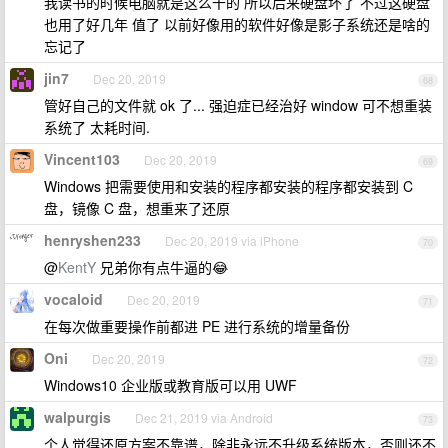
我读书的时候电脑就是这么干的 所以后来硬盘坏了 不过这硬盘
也用了好几年 值了 以前好像用的软件好像是影子系统还是啥的
忘记了
jin7
Dec 20, 2019
68
管好自己的文件就 ok 了... 强迫症已经治好 window 可不想重装
系统了 太耗时间.
Vincent103
Dec 20, 2019
69
Windows 把需要使用和安装的程序都安装的程序都安装到 C
盘，镜像 C 盘，想重来了还原
henryshen233
Dec 20, 2019 via iPhone
70
@
KentY
兄弟你有点牛逼的😂
vocaloid
Dec 20, 2019
71
在每次做重要操作前都进 PE 进行系统的增量备份
Oni
Dec 20, 2019
72
Windows10 企业版或教育版可以用 UWF
walpurgis
Dec 21, 2019 via Android
73
个人觉得还原方案不靠谱，除非永远不升级系统版本，否则还不