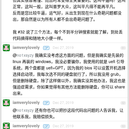
但其实很容易懂、而且时常变得至关重要的。这叫牛逼吗？这叫
正常，这叫一般，这叫普罗大众，这叫平凡得不能再平凡。
反而是您比较牛逼，运气好，从出生到现在什么奇葩问题都没
出，那自然是以为所有人都不会出奇葩问题了。
我 #32 说了三个方法，每个不到半分钟搜索就能了解，到处丢
代码搞得和随地大小便一样。
iamverylovely
Dec 27, 2019
OP
51
@
no1xsyzy
我确实没考虑这方面的问题，但是我确实是先装的
linux 再装的 windows，我没必要骗你，我使用的就是 uefi 引导
系统，两个盘都是 uefi+GPT，因为我的 bios 可以设置开机选择
选择启动项，我每次选不同的硬盘就行了，所以我没用 grub，
但是删除硬盘，除了这样做以外，我确实没其他办法，我这也是
强迫症需求，你如果觉得有其他方法能删除硬盘，你可以 share
出来。
iamverylovely
Dec 27, 2019
OP
52
@
no1xsyzy
还有你也可以把抄这段代码出问题的人告诉我，让
他联系我，我赔偿损失。
iamverylovely
Dec 27, 2019
OP
53