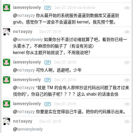
iamverylovely
Dec 27, 2019 via Android
OP
45
@
no1xsyzy
你从最开始的系统服务逼逼到数据库又逼逼到
grub，感觉你下一波会不会逼逼到 kernel，我先预个警。
no1xsyzy
Dec 27, 2019
46
@
iamverylovely
如果你分不清讨论绪就算了吧，看到你已经一
头雾水了，不麻烦你的脑子了（有没有另说）
kernel 你从主题开始就说了，不用我说吧？
iamverylovely
Dec 27, 2019
OP
47
@
no1xsyzy
可怜人啊，逃避吧，少年
iamverylovely
Dec 27, 2019
OP
48
@
no1xsyzy
“就是 TM 的会有人原样抄这代码出问题了我才过来
找你的”，你自己的脑子呢？？？？这么 shabi 的话谁会信
iamverylovely
Dec 27, 2019
OP
49
@
no1xsyzy
你要是实在觉得自己牛逼，把你的代码展示出来。
no1xsyzy
Dec 27, 2019
50
@
iamverylovely