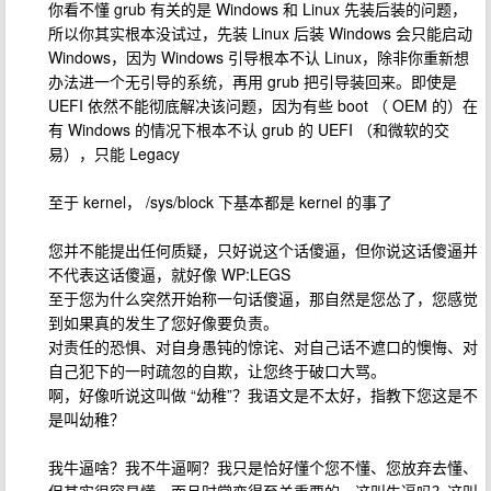
你看不懂 grub 有关的是 Windows 和 Linux 先装后装的问题，
所以你其实根本没试过，先装 Linux 后装 Windows 会只能启动
Windows，因为 Windows 引导根本不认 Linux，除非你重新想
办法进一个无引导的系统，再用 grub 把引导装回来。即使是
UEFI 依然不能彻底解决该问题，因为有些 boot （ OEM 的）在
有 Windows 的情况下根本不认 grub 的 UEFI （和微软的交
易），只能 Legacy
至于 kernel， /sys/block 下基本都是 kernel 的事了
您并不能提出任何质疑，只好说这个话傻逼，但你说这话傻逼并
不代表这话傻逼，就好像 WP:LEGS
至于您为什么突然开始称一句话傻逼，那自然是您怂了，您感觉
到如果真的发生了您好像要负责。
对责任的恐惧、对自身愚钝的惊诧、对自己话不遮口的懊悔、对
自己犯下的一时疏忽的自欺，让您终于破口大骂。
啊，好像听说这叫做 “幼稚”？我语文是不太好，指教下您这是不
是叫幼稚？
我牛逼啥？我不牛逼啊？我只是恰好懂个您不懂、您放弃去懂、