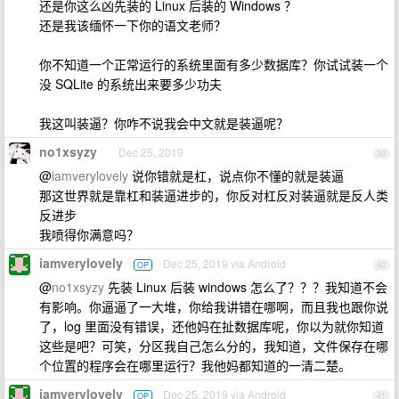
还是你这么凶先装的 Linux 后装的 Windows ？
还是我该缅怀一下你的语文老师？
你不知道一个正常运行的系统里面有多少数据库？你试试装一个
没 SQLite 的系统出来要多少功夫
我这叫装逼？你咋不说我会中文就是装逼呢？
no1xsyzy
Dec 25, 2019
39
@
iamverylovely
说你错就是杠，说点你不懂的就是装逼
那这世界就是靠杠和装逼进步的，你反对杠反对装逼就是反人类
反进步
我喷得你满意吗？
iamverylovely
Dec 25, 2019 via Android
OP
40
@
no1xsyzy
先装 Linux 后装 windows 怎么了？？？我知道不会
有影响。你逼逼了一大堆，你给我讲错在哪啊，而且我也跟你说
了，log 里面没有错误，还他妈在扯数据库呢，你以为就你知道
这些是吧？可笑，分区我自己怎么分的，我知道，文件保存在哪
个位置的程序会在哪里运行？我他妈都知道的一清二楚。
iamverylovely
Dec 25, 2019 via Android
OP
41