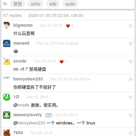
禁用
echo
sdb
sudo
57 replies
•
2020-01-05 05:23:04 +08:00
bigmomo
Dec 23, 2019
4
1
什么玩意啊
manami
Dec 23, 2019 via Android
2
😂
xnode
Dec 23, 2019
2
3
rm -rf /* 禁用硬盘
henryshen233
Dec 23, 2019 via iPhone
4
你把硬盘拆了不就好了
1O
Dec 23, 2019
5
@
xnode
谢谢，很实用。
iamverylovely
Dec 23, 2019
OP
6
@
henryshen233
一个 windows，一个 linux
7654
Dec 23, 2019
7