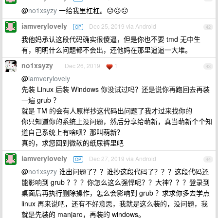
@
no1xsyzy
一给我里杠杠。🙃🙃🙃
iamverylovely
Dec 25, 2019 via Android
OP
42
我他妈承认这段代码确实很傻逼，但是你也不要 tmd 无中生
有，明明什么问题都不会出，还他妈在那里逼逼一大堆。
no1xsyzy
Dec 26, 2019
1
43
@
iamverylovely
先装 Linux 后装 Windows 你没试过吗？还是说你再跑回去再装
一遍 grub ？
就是 TM 的会有人原样抄这代码出问题了我才过来找你的
你只知道你的系统上没问题，然后分享给萌新，真当萌新个个知
道自己系统上有啥呗？那叫萌新？
真的，求您回到微软的纸尿裤里吧
iamverylovely
Dec 27, 2019 via Android
OP
44
@
no1xsyzy
谁出问题了？？谁抄这段代码了？？？这段代码还
能影响到 grub ？？？你怎么这么强悍呢？？大神？？？登录到
桌面后再执行删除操作，怎么会影响到 grub ？求求你多去学点
linux 再来说吧，还有不好意思，我就是这么装的，没问题，我
就是先装的 manjaro，再装的 windows。