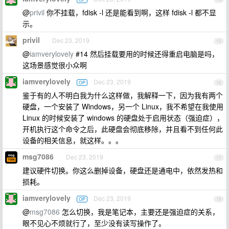
@
privil
你不挂载，fdisk -l 还是能看到啊，这样 fdisk -l 都不显
示。
privil
Dec 23, 2019
15
@
iamverylovely
#14 然后挂载要用的时候还得重启电脑是吗，
这场景感觉很小众啊
iamverylovely
Dec 23, 2019
OP
16
鉴于有的人不明白我为什么这样做，我解释一下，因为我有两个
硬盘，一个安装了 Windows，另一个 Linux，我不希望在我使用
Linux 的时候安装了 windows 的硬盘处于启用状态（强迫症），
开机执行这个命令之后，此硬盘会彻底移除，并且看不到任何此
设备的相关信息，就这样。。。
msg7086
Dec 23, 2019
17
建议硬件切换。你这么删掉设备，硬盘还是通电中，依然发热和
损耗。
iamverylovely
Dec 23, 2019
OP
18
@
msg7086
怎么切换，我是笔记本，主要还是强迫症的关系，
眼不见心不烦就行了，至少没有读写操作了。