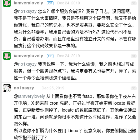
iamverylovely
Dec 24, 2019
OP
33
@
no1xsyzy
怎么？哪个服务会崩溃？我看了日志，没问题啊，
我不是干什么大事情啊，我只是不想用这个硬盘啊，我又不是给
你转账，我自己的笔记本，也不是服务器，要那么安全干什么，
我为什么非要学，我用自己会的方法不行吗？这段代码也不复
杂，自己看着办呗，而且在硬盘没有独立开关的时候，不管在哪
里执行这个代码效果都是一样的。
iamverylovely
Dec 24, 2019
OP
34
@
no1xsyzy
我再说明一下，我为什么偷懒，我之前也想过写成
服务，但一个服务规范点写，我肯定要有关也要有开，算了，索
性一个命令直接删除这个破硬盘。
no1xsyzy
Dec 25, 2019
35
@
iamverylovely
从上面看你也不管 fstab，那如果你在半夜左右
开电脑，X 起来前 cron 先起，正好过半夜开始更新 locate 数据
库，正更新着你删掉了，locate 的数据库就脏了。其他会读硬盘
的东西一堆，问题就是你根本不知道什么时候发作，发作了又会
怎么样。
所以说你不折腾为什么要用 Linux ？没意义啊，你要偷懒回归微
软怀抱不就行了？