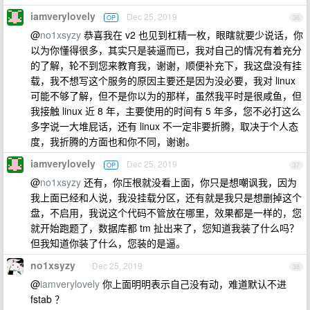
iamverylovely
Dec 25, 2019
OP
36
@
no1xsyzy
恭喜我在 v2 也见到杠精一枚，眼瞎就要少说话，你
以为你懂得很多，其实只是装逼而已，我对自己的情况有着充分
的了解，轮不到您来教育我，谢谢，顺便补充下，我这盘没有挂
载，我不想写这个服务的原因主要还是因为没必要，我对 linux
可能不够了解，但不是你以为的那样，虽然我平时是很咸鱼，但
我接触 linux 近 8 年，主要使用的时间有 5 年多，您不必打这么
多字说一大堆屁话，还有 linux 不一定非要折腾，取决于个人态
度，我折腾的方面也和你不同，谢谢。
iamverylovely
Dec 25, 2019
OP
37
@
no1xsyzy
还有，你压根就没看上面，你只是想嘲讽我，因为
我上面已经和人说，我没挂载分区，还有就是我只是想删掉这个
盘，不启用，我说这个代码不管放在哪里，效果都是一样的，您
就开始跑题了，数据库都 tm 扯出来了，您知道我装了什么吗？
但我知道你装了什么，您装的是逼。
no1xsyzy
Dec 25, 2019
38
@
iamverylovely
你上面明明表示自己没有动，难道默认不进
fstab ？