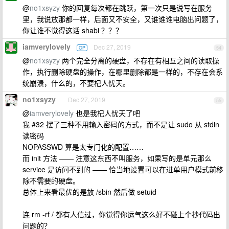
@
no1xsyzy
你的回复每次都在跳跃，第一次只是说写在服务
里，我说放那都一样，后面又不安全，又谁谁谁电脑出问题了，
你让谁不觉得这话 shabi ？？？
iamverylovely
Dec 27, 2019
OP
54
@
no1xsyzy
两个完全分离的硬盘，不存在有相互之间的读取操
作，执行删除硬盘的操作，在哪里删除都是一样的，不存在会系
统崩溃，什么的，不要杞人忧天。
no1xsyzy
Dec 27, 2019
55
@
iamverylovely
也是我杞人忧天了吧
我 #32 摆了三种不用输入密码的方式，而不是让 sudo 从 stdin
读密码
NOPASSWD 算是太专门化的配置……
而 init 方法 —— 注意这东西不叫服务，如果写的是单元那么
service 是访问不到的 —— 恰当地设置可以在进单用户模式前移
除不需要的硬盘。
总体上来看最优的是放 /sbin 然后做 setuid
连 rm -rf / 都有人信过，你觉得你运气这么好不碰上个抄代码出
问题的？