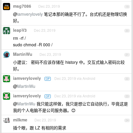
msg7086
Dec 23, 2019
19
@
iamverylovely
笔记本那的确是不行了。台式机还是物理切换
好。
leapV3
Dec 23, 2019
20
rm -rf /
sudo chmod -R 000 /
MartinWu
Dec 23, 2019
21
小建议： 密码不应该存储在 history 中。交互式输入密码比较
好。
iamverylovely
Dec 23, 2019 via Android
OP
22
@
MartinWu
iamverylovely
Dec 23, 2019 via Android
OP
23
@
MartinWu
我只能这样做，我只是想让它自动执行，毕竟这是
我的个人电脑不是公司服务器。😊
milkme
Dec 23, 2019
24
插个眼，跟 LZ 有相同的需求