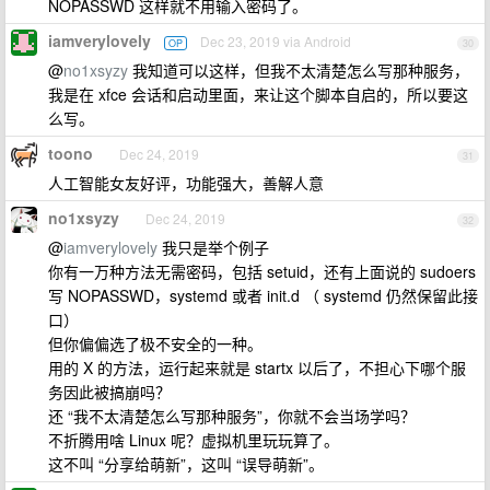
NOPASSWD 这样就不用输入密码了。
iamverylovely
Dec 23, 2019 via Android
OP
30
@
no1xsyzy
我知道可以这样，但我不太清楚怎么写那种服务，
我是在 xfce 会话和启动里面，来让这个脚本自启的，所以要这
么写。
toono
Dec 24, 2019
31
人工智能女友好评，功能强大，善解人意
no1xsyzy
Dec 24, 2019
32
@
iamverylovely
我只是举个例子
你有一万种方法无需密码，包括 setuid，还有上面说的 sudoers
写 NOPASSWD，systemd 或者 init.d （ systemd 仍然保留此接
口）
但你偏偏选了极不安全的一种。
用的 X 的方法，运行起来就是 startx 以后了，不担心下哪个服
务因此被搞崩吗？
还 “我不太清楚怎么写那种服务”，你就不会当场学吗？
不折腾用啥 Linux 呢？虚拟机里玩玩算了。
这不叫 “分享给萌新”，这叫 “误导萌新”。