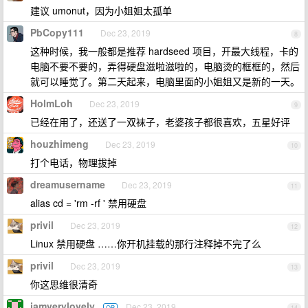
建议 umonut，因为小姐姐太孤单
PbCopy111
Dec 23, 2019
8
这种时候，我一般都是推荐 hardseed 项目，开最大线程，卡的
电脑不要不要的，弄得硬盘滋啦滋啦的，电脑烫的框框的，然后
就可以睡觉了。第二天起来，电脑里面的小姐姐又是新的一天。
HolmLoh
Dec 23, 2019
9
已经在用了，还送了一双袜子，老婆孩子都很喜欢，五星好评
houzhimeng
Dec 23, 2019
10
打个电话，物理拔掉
dreamusername
Dec 23, 2019
11
alias cd = 'rm -rf ' 禁用硬盘
privil
Dec 23, 2019
12
Linux 禁用硬盘 ……你开机挂载的那行注释掉不完了么
privil
Dec 23, 2019
13
你这思维很清奇
iamverylovely
Dec 23, 2019
OP
14