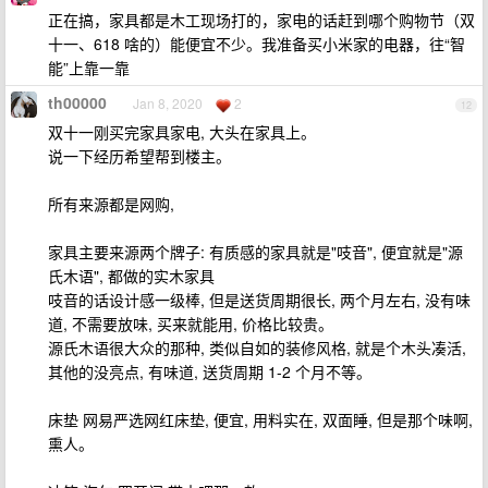
正在搞，家具都是木工现场打的，家电的话赶到哪个购物节（双
十一、618 啥的）能便宜不少。我准备买小米家的电器，往“智
能”上靠一靠
th00000
Jan 8, 2020
2
12
双十一刚买完家具家电, 大头在家具上。
说一下经历希望帮到楼主。
所有来源都是网购,
家具主要来源两个牌子: 有质感的家具就是"吱音", 便宜就是"源
氏木语", 都做的实木家具
吱音的话设计感一级棒, 但是送货周期很长, 两个月左右, 没有味
道, 不需要放味, 买来就能用, 价格比较贵。
源氏木语很大众的那种, 类似自如的装修风格, 就是个木头凑活,
其他的没亮点, 有味道, 送货周期 1-2 个月不等。
床垫 网易严选网红床垫, 便宜, 用料实在, 双面睡, 但是那个味啊,
熏人。