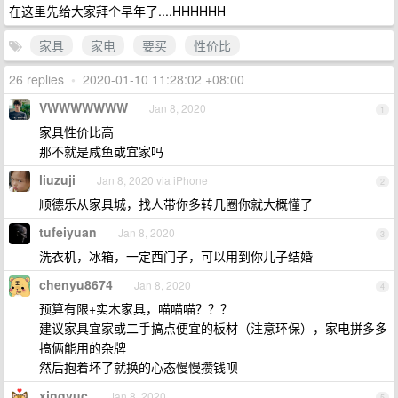
在这里先给大家拜个早年了....HHHHHH
家具
家电
要买
性价比
26 replies
•
2020-01-10 11:28:02 +08:00
VWWWWWWW
Jan 8, 2020
1
家具性价比高
那不就是咸鱼或宜家吗
liuzuji
Jan 8, 2020 via iPhone
2
顺德乐从家具城，找人带你多转几圈你就大概懂了
tufeiyuan
Jan 8, 2020
3
洗衣机，冰箱，一定西门子，可以用到你儿子结婚
chenyu8674
Jan 8, 2020
4
预算有限+实木家具，喵喵喵？？？
建议家具宜家或二手搞点便宜的板材（注意环保），家电拼多多
搞俩能用的杂牌
然后抱着坏了就换的心态慢慢攒钱呗
xingyuc
Jan 8, 2020
5