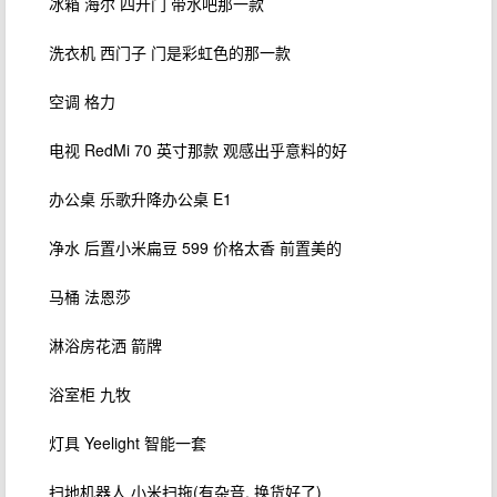
冰箱 海尔 四开门 带水吧那一款
洗衣机 西门子 门是彩虹色的那一款
空调 格力
电视 RedMi 70 英寸那款 观感出乎意料的好
办公桌 乐歌升降办公桌 E1
净水 后置小米扁豆 599 价格太香 前置美的
马桶 法恩莎
淋浴房花洒 箭牌
浴室柜 九牧
灯具 Yeelight 智能一套
扫地机器人 小米扫拖(有杂音, 换货好了)