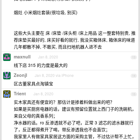
烟灶 小米烟灶套装(很垃圾, 别买)
这些大头主要在 床 /床垫 /床头柜 /床上用品 这一整套特别贵, 推
荐床垫买最好的, 床买好看的就行, 我没买箱体床, 箱体床的味道
几年都散不掉, 不敢买, 而且扫地机器人进不去
maxnull
Jan 8, 2020
13
线下店 315 的力度是最大的
Zeonjl
Jan 8, 2020 via iPhone
14
区古董家具点淘镇宝
Trient
Jan 8, 2020
15
实木家具还有便宜的？那估计是掺着料做出来的吧？
如果是买厨房电器的话，建议有预留位置就上西门子的洗碗机，
来自父母的真香系列；
净水器的话。ro 反渗透就不必了吧，正常 3 滤芯的滤水器就行
了，反正都得煮开了喝，带反渗透我也不会直饮；
我家里人有做家具家居这方面的采购主管，不过估计帮不上忙，