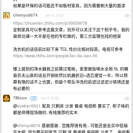
如果是环保的话可能还不如板材家具，因为需要刷大量的面漆
chenyu8674
Jan 9, 2020
22
https://zhuanlan.zhihu.com/p/30839078
定制家具可以参考这篇文章，另外可以关注下这个知乎号，我的
装修功课一大半是在他的专栏做的，第三方监理也找的他家
洗衣机的话目前比较下来 TCL 性价比相对较高，电视可参考
https://www.zhihu.com/people/lan-da-xian-55
楼上提到的净水器我之前算过笔帐，家里做饭喝水全用 5L 的桶
装农夫山泉的话总开销依然比机器折旧+滤芯便宜一半，所以预
算有限的话不上也罢，但装个带反冲洗的前滤过滤泥沙铁锈还是
有必要的
7Moon
Jan 9, 2020
OP
23
@
yueban5521
家具 只剩床 沙发 餐桌 电视柜 要买了. 柜子啥的
都是师傅现场做的..有啥推荐的实木
@
chenyu8674
感谢感谢.. 您推荐很有用.. 可能还是会买中低端
实木吧..因为要买的家具 只剩 床 餐桌椅 电视柜 沙发了... 电视看