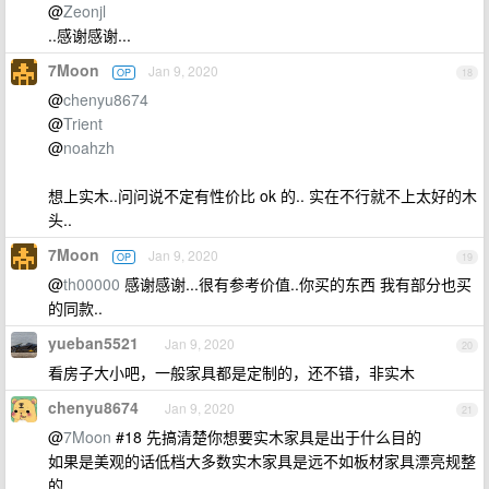
@
Zeonjl
..感谢感谢...
7Moon
Jan 9, 2020
OP
18
@
chenyu8674
@
Trient
@
noahzh
想上实木..问问说不定有性价比 ok 的.. 实在不行就不上太好的木
头..
7Moon
Jan 9, 2020
OP
19
@
th00000
感谢感谢...很有参考价值..你买的东西 我有部分也买
的同款..
yueban5521
Jan 9, 2020
20
看房子大小吧，一般家具都是定制的，还不错，非实木
chenyu8674
Jan 9, 2020
21
@
7Moon
#18 先搞清楚你想要实木家具是出于什么目的
如果是美观的话低档大多数实木家具是远不如板材家具漂亮规整
的