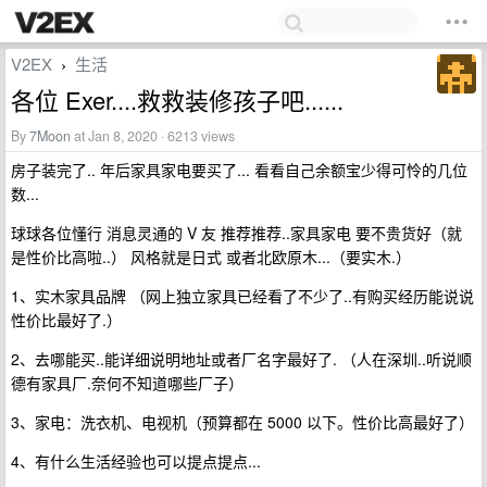
V2EX
生活
›
各位 Exer....救救装修孩子吧......
By
7Moon
at Jan 8, 2020 · 6213 views
房子装完了.. 年后家具家电要买了... 看看自己余额宝少得可怜的几位
数...
球球各位懂行 消息灵通的 V 友 推荐推荐..家具家电 要不贵货好（就
是性价比高啦..） 风格就是日式 或者北欧原木...（要实木.）
1、实木家具品牌 （网上独立家具已经看了不少了..有购买经历能说说
性价比最好了.）
2、去哪能买..能详细说明地址或者厂名字最好了. （人在深圳..听说顺
德有家具厂.奈何不知道哪些厂子）
3、家电：洗衣机、电视机（预算都在 5000 以下。性价比高最好了）
4、有什么生活经验也可以提点提点...