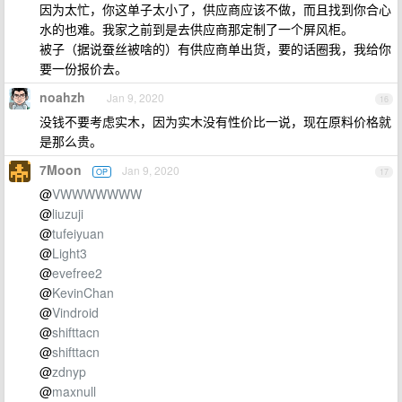
因为太忙，你这单子太小了，供应商应该不做，而且找到你合心
水的也难。我家之前到是去供应商那定制了一个屏风柜。
被子（据说蚕丝被啥的）有供应商单出货，要的话圈我，我给你
要一份报价去。
noahzh
Jan 9, 2020
16
没钱不要考虑实木，因为实木没有性价比一说，现在原料价格就
是那么贵。
7Moon
Jan 9, 2020
OP
17
@
VWWWWWWW
@
liuzuji
@
tufeiyuan
@
Light3
@
evefree2
@
KevinChan
@
Vindroid
@
shifttacn
@
shifttacn
@
zdnyp
@
maxnull