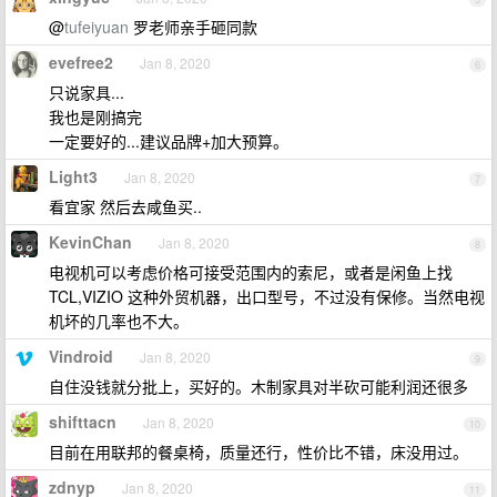
@
tufeiyuan
罗老师亲手砸同款
evefree2
Jan 8, 2020
6
只说家具...
我也是刚搞完
一定要好的...建议品牌+加大预算。
Light3
Jan 8, 2020
7
看宜家 然后去咸鱼买..
KevinChan
Jan 8, 2020
8
电视机可以考虑价格可接受范围内的索尼，或者是闲鱼上找
TCL,VIZIO 这种外贸机器，出口型号，不过没有保修。当然电视
机坏的几率也不大。
Vindroid
Jan 8, 2020
9
自住没钱就分批上，买好的。木制家具对半砍可能利润还很多
shifttacn
Jan 8, 2020
10
目前在用联邦的餐桌椅，质量还行，性价比不错，床没用过。
zdnyp
Jan 8, 2020
11