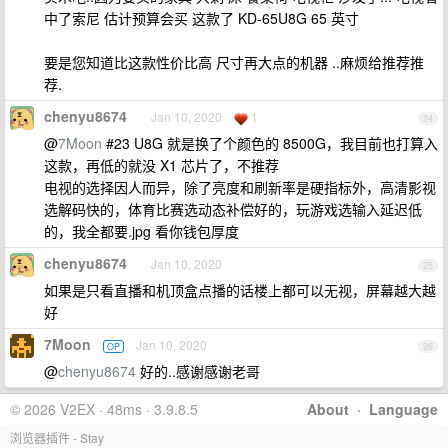
中了索尼 估计预算会买 这款了 KD-65U8G 65 英寸
要是您知道比这款性价比高 尺寸再大点的机器 ..麻烦给推荐推
荐.
chenyu8674
Jan 10, 2020
1
24
@
7Moon
#23 U8G 就是换了个颜色的 8500G，我目前也打算入
这款，再低的就没 X1 芯片了，不推荐
电视的选择因人而异，除了亮度和刷新率是硬指标外，高清影视
选解码快的，体育比赛选动态补偿好的，玩游戏选输入延迟低
的，我全都要.jpg 看你钱包厚度
chenyu8674
Jan 10, 2020
25
如果是只看直播和机顶盒点播的话楼上都可以无视，屏幕越大越
好
7Moon
Jan 10, 2020
OP
26
@
chenyu8674
好的..感谢感谢老哥
© 2026 V2EX · 48ms · 3.9.8.5
About
·
Language
浏览器插件 - Stay