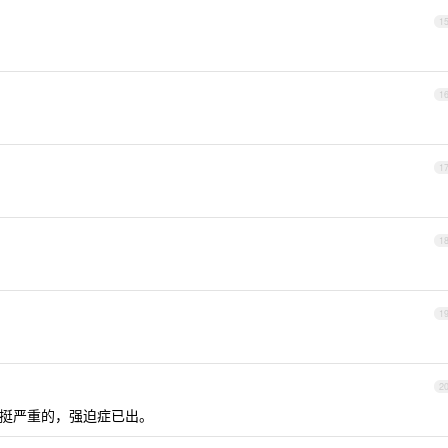
1
1
1
1
1
2
置掉漆挺严重的，强迫症已出。