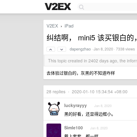
V2EX
iPad
›
纠结啊， mini5 该买银白
dapengzhao
·
Jan 8, 2020
· 7338 views
This topic created in 2402 days ago, the inf
去体验过银白的，灰黑的不知道咋样
28 replies
•
2020-01-10 15:34:54 +08:00
luckyrayyy
Jan 8, 2020
黑的好看，还显得边框小。
Simle100
Jan 8, 2020
戴上套套，都一样。