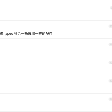
1
typec 多合一拓展坞一样的配件
1
1
1
1