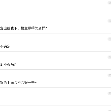
2
2
宜出给我吧，楼主觉得怎么样？
2
不确定
2
i2 不香吗？
2
银色上面会不会好一些~
2