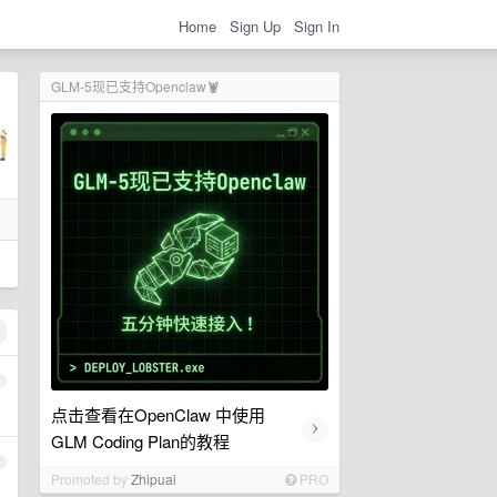
Home
Sign Up
Sign In
GLM-5现已支持Openclaw🦞
1
点击查看在OpenClaw 中使用
›
GLM Coding Plan的教程
2
Promoted by
Zhipuai
PRO