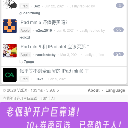
4
iPad
•
Dox
•
Jun 22, 2021
• Lastly replied by
guoshizhong
iPad mini5 还值得买吗？
26
Apple
•
w2ex2019
•
Jun 6, 2021
• Lastly replied by
jedicxl
iPad mini5 和 iPad air4 应该买那个
24
Apple
•
ruoxianbaby
•
Mar 3, 2021
• Lastly replied
by
7gugu
似乎等不到全面屏的 iPad mini6 了
iPad
•
E0421
•
Feb 5, 2021
© 2026 V2EX · 133ms · 3.9.8.5
About
·
Language
老倔驴证券开户巨靠谱，已助千人!