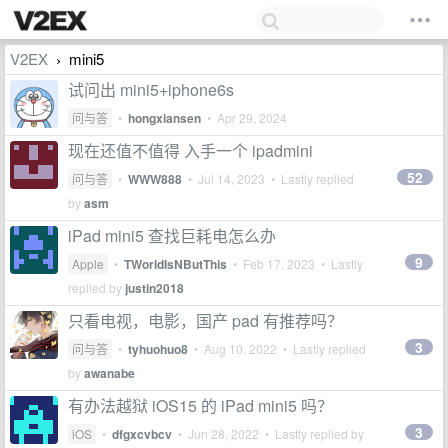
V2EX
mini5
›
试问出 mini5+iphone6s
问与答
•
hongxiansen
•
Apr 29, 2024
现在还值不值得 入手一个 ipadmini
52
问与答
•
WWW888
•
Jul 14, 2023
• Lastly replied
by
asm
iPad mini5 查找巨耗电怎么办
9
Apple
•
TWorldIsNButThis
•
Feb 17, 2023
• Lastly
replied by
justin2018
只看电视，电影，国产 pad 有推荐吗？
3
问与答
•
tyhuohuo8
•
Aug 10, 2022
• Lastly replied
by
awanabe
有办法越狱 iOS15 的 iPad mini5 吗？
3
iOS
•
dfgxcvbcv
•
Jun 28, 2022
• Lastly replied by