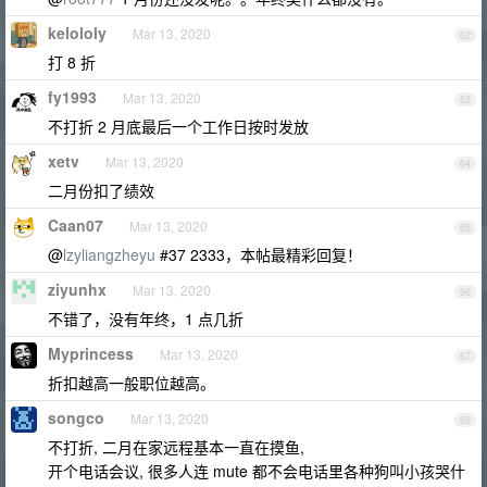
kelololy
Mar 13, 2020
62
打 8 折
fy1993
Mar 13, 2020
63
不打折 2 月底最后一个工作日按时发放
xetv
Mar 13, 2020
64
二月份扣了绩效
Caan07
Mar 13, 2020
65
@
lzyliangzheyu
#37 2333，本帖最精彩回复！
ziyunhx
Mar 13, 2020
66
不错了，没有年终，1 点几折
Myprincess
Mar 13, 2020
67
折扣越高一般职位越高。
songco
Mar 13, 2020
68
不打折, 二月在家远程基本一直在摸鱼,
开个电话会议, 很多人连 mute 都不会电话里各种狗叫小孩哭什