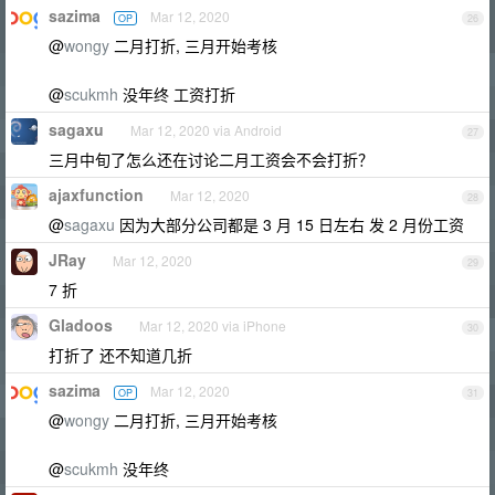
sazima
Mar 12, 2020
OP
26
@
wongy
二月打折, 三月开始考核
@
scukmh
没年终 工资打折
sagaxu
Mar 12, 2020 via Android
27
三月中旬了怎么还在讨论二月工资会不会打折？
ajaxfunction
Mar 12, 2020
28
@
sagaxu
因为大部分公司都是 3 月 15 日左右 发 2 月份工资
JRay
Mar 12, 2020
29
7 折
Gladoos
Mar 12, 2020 via iPhone
30
打折了 还不知道几折
sazima
Mar 12, 2020
OP
31
@
wongy
二月打折, 三月开始考核
@
scukmh
没年终