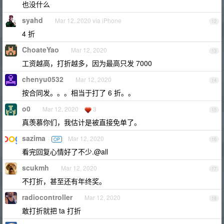
也没什么
syahd
Mar 12, 2020 via iPhone
12
4 折
ChoateYao
Mar 12, 2020
13
工资越高，打折越多，因为最高只发 7000
chenyu0532
Mar 12, 2020
14
按合同发。。。相当于打了 6 折。。
o0
Mar 12, 2020
3
15
真羡慕你们，我估计是被直接免单了。
sazima
Mar 12, 2020
OP
16
看完回复心情好了不少.@all
scukmh
Mar 12, 2020
17
不打折，甚至还有年终奖。
radiocontroller
Mar 12, 2020
18
敢打折就把 ta 打折