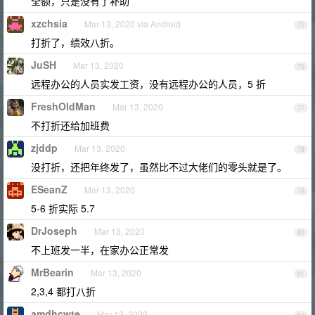
全额，只是没有了补助
xzchsia
Mar 13, 2020 via Android
75
打折了，绩效八折。
JuSH
Mar 13, 2020
76
远程办公的人员实发工资，没有远程办公的人员，5 折
FreshOldMan
Mar 13, 2020
77
不打折还给加班费
zjddp
Mar 13, 2020
78
没打折，还把年终发了，虽然比不过大佬们的零头就是了。
ESeanZ
Mar 13, 2020
79
5-6 折实际 5.7
DrJoseph
Mar 13, 2020
80
不上班发一半，在家办公正常发
MrBearin
Mar 13, 2020
81
2,3,4 都打八折
amdhcwte
Mar 13, 2020