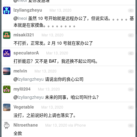
@
lneoi
爱你没道理
lzyliangzheyu
Mar 13, 2020
40
@
lneoi
虽然 10 号开始就是远程办公了，但说实话。。。。。基
本就是在家摸鱼。。。。。。。。
misaki321
Mar 13, 2020
41
不打折，正常发。2 月 10 号就在家办公了
speculatorA
Mar 13, 2020
42
打折能忍？又不是 BAT，我还换不起公司吗。
melvin
Mar 13, 2020
43
@
lzyliangzheyu
请说出你的良心公司
myl0204
Mar 13, 2020
44
@
lzyliangzheyu
未来的同事，咱公司叫什么？
Vegetable
Mar 13, 2020
45
没打，之前说好的上调也落实了。
Nitroethane
Mar 13, 2020 via iPhone
46
全款