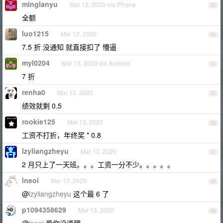
minglanyu
Mar 12, 2020 via iPhone
32
全额
luo1215
Mar 12, 2020
33
7.5 折 没通知 就直接扣了 懵逼
myl0204
Mar 13, 2020 via Android
34
7 折
renha0
Mar 13, 2020
35
绩效就剩 0.5
rookie125
Mar 13, 2020
36
工资不打折，年终奖 * 0.8
lzyliangzheyu
Mar 13, 2020
37
2 月只上了一天班。。。工资一分不少。。。。。
lneoi
Mar 13, 2020
38
@
lzyliangzheyu
这个最 6 了
p1094358629
Mar 13, 2020
39