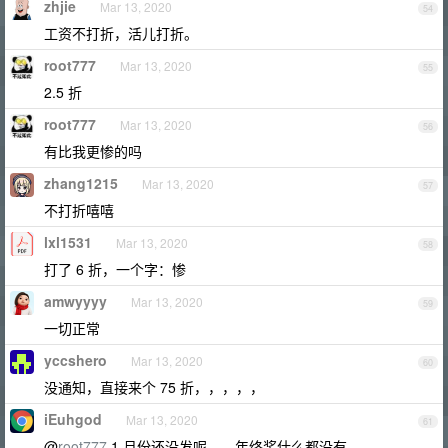
zhjie
Mar 13, 2020
54
工资不打折，活儿打折。
root777
Mar 13, 2020
55
2.5 折
root777
Mar 13, 2020
56
有比我更惨的吗
zhang1215
Mar 13, 2020
57
不打折嘻嘻
lxl1531
Mar 13, 2020
58
打了 6 折，一个字：惨
amwyyyy
Mar 13, 2020
59
一切正常
yccshero
Mar 13, 2020
60
没通知，直接来个 75 折，，，，，
iEuhgod
Mar 13, 2020
61
@
root777
1 月份还没发呢。。年终奖什么都没有。