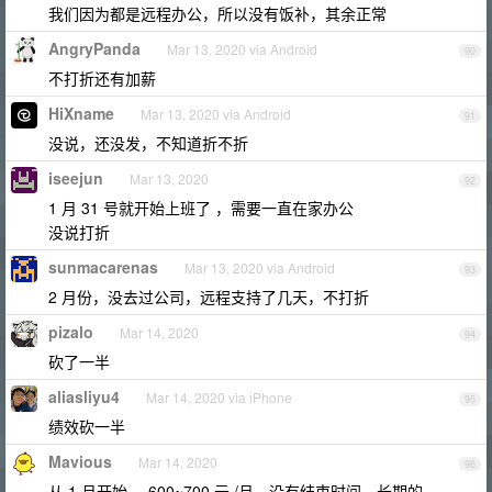
我们因为都是远程办公，所以没有饭补，其余正常
AngryPanda
Mar 13, 2020 via Android
90
不打折还有加薪
HiXname
Mar 13, 2020 via Android
91
没说，还没发，不知道折不折
iseejun
Mar 13, 2020
92
1 月 31 号就开始上班了 ，需要一直在家办公
没说打折
sunmacarenas
Mar 13, 2020 via Android
93
2 月份，没去过公司，远程支持了几天，不打折
pizalo
Mar 14, 2020
94
砍了一半
aliasliyu4
Mar 14, 2020 via iPhone
95
绩效砍一半
Mavious
Mar 14, 2020
96
从 1 月开始，-600~700 元 /月，没有结束时间，长期的。