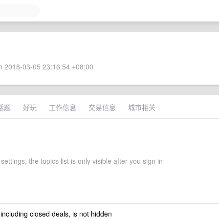
 2018-03-05 23:16:54 +08:00
话题
好玩
工作信息
交易信息
城市相关
ettings, the topics list is only visible after you sign in
 including closed deals, is not hidden