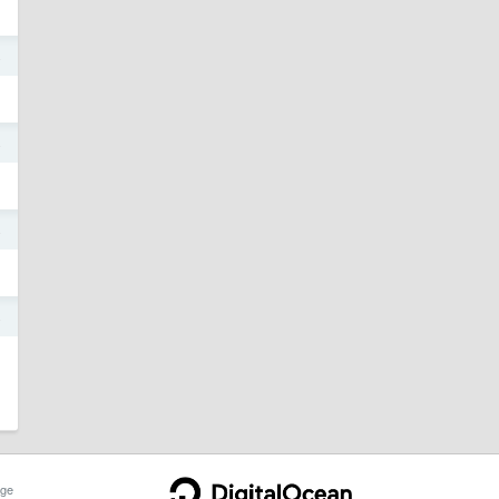
4
4
4
4
ge