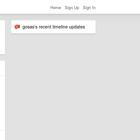
Home
Sign Up
Sign In
gosas's recent timeline updates