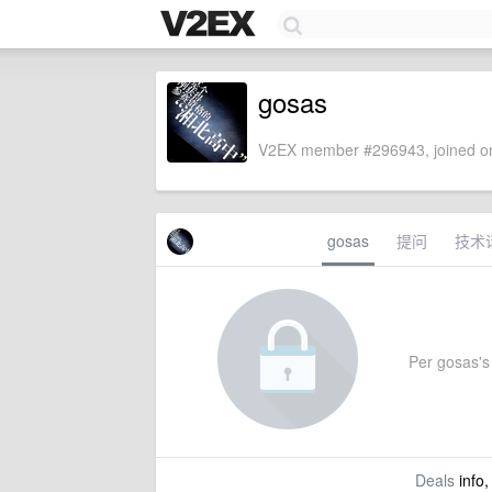
gosas
V2EX member #296943, joined on
gosas
提问
技术
Per gosas's s
Deals
info,