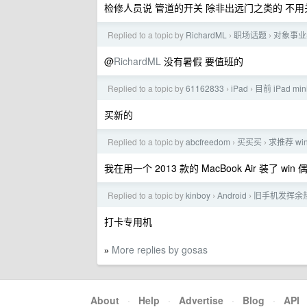
检修人员说 管道的开关 除非出远门之类的 不用
Replied to a topic by
RichardML
职场话题
对象事业
›
›
@
RichardML
没有暑假 要值班的
Replied to a topic by
61162833
iPad
目前 iPad 
›
›
买新的
Replied to a topic by
abcfreedom
买买买
求推荐 wi
›
›
我在用一个 2013 款的 MacBook Air 装了 wi
Replied to a topic by
kinboy
Android
旧手机发挥余
›
›
打卡专用机
More replies by gosas
»
About
·
Help
·
Advertise
·
Blog
·
API