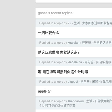
gosas's recent replies
Replied to a topic by
72
生活
大家回家过年都准备
›
›
一周比较合适
Replied to a topic by
keaidian
程序员
千问的这次崩
›
›
薅这玩意做啥 你就缺这点？
Replied to a topic by
vladelaina
问与答
[开源自荐] 
›
›
啊 刚在博客园搜到你这个计时器
Replied to a topic by
bluepot
问与答
闲置 4k 显示
›
›
apple tv
Replied to a topic by
shendaowu
生活
日常使用燃
›
›
个比较可信的媒体说了这事