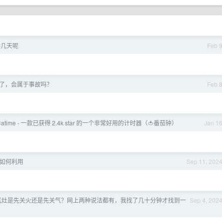
待几天呢
Feb 
了，会属于事故吗？
Feb 
Catime - 一款已获得 2.4k star 的一个非常好用的计时器（🍅番茄钟）
Jan 1
器如何利用
Sep 11, 202
气灶是先关火还是先关气？网上两种说法都有，我找了几十分钟才找到一
Sep 4, 202